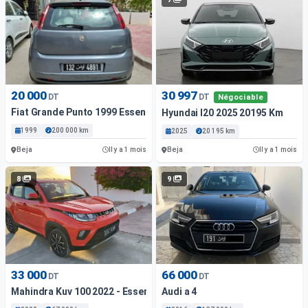
20 000
30 997
DT
DT
Négociable
Fiat Grande Punto 1999 Essence 200 Km Beja
Hyundai I20 2025 20195 Km
1999
200 000 km
2025
20 195 km
Beja
Beja
Il y a 1 mois
Il y a 1 mois
8
9
33 000
66 000
DT
DT
Mahindra Kuv 100 2022 - Essence
Audi a 4