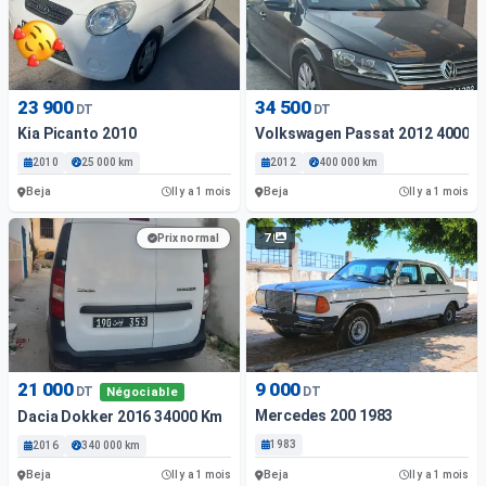
23 900
34 500
DT
DT
Kia Picanto 2010
Volkswagen Passat 2012 4000 
2010
25 000 km
2012
400 000 km
Beja
Beja
Il y a 1 mois
Il y a 1 mois
7
Prix normal
21 000
9 000
DT
DT
Négociable
Mercedes 200 1983
Dacia Dokker 2016 34000 Km
1983
2016
340 000 km
Beja
Beja
Il y a 1 mois
Il y a 1 mois