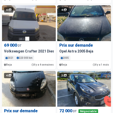
4
4
69 000
Prix sur demande
DT
Volkswagen Crafter 2021 Diesel
Opel Astra 2005 Beja
2021
220 000 km
2005
Beja
Beja
Il y a 4 semaines
Il y a 1 mois
4
3
Prix sur demande
72 000
DT
Négociable