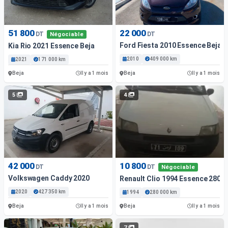
51 800
22 000
DT
DT
Négociable
Ford Fiesta 2010 Essence Beja
Kia Rio 2021 Essence Beja
2010
409 000 km
2021
171 000 km
Beja
Beja
Il y a 1 mois
Il y a 1 mois
5
4
42 000
10 800
DT
DT
Négociable
Volkswagen Caddy 2020
Renault Clio 1994 Essence 280 
2020
427 350 km
1994
280 000 km
Beja
Beja
Il y a 1 mois
Il y a 1 mois
7