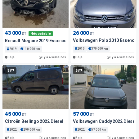
43 000
26 000
DT
DT
Négociable
Volkswagen Polo 2010 Essence
Renault Megane 2019 Essence
2010
370 000 km
2019
110 000 km
Beja
Beja
Il y a 4 semaines
Il y a 4 semaines
3
6
45 000
57 000
DT
DT
Citroën Berlingo 2022 Diesel
Volkswagen Caddy 2022 Diesel
2022
290 000 km
2022
57 000 km
Beja
Beja
Il y a 4 semaines
Il y a 4 semaines