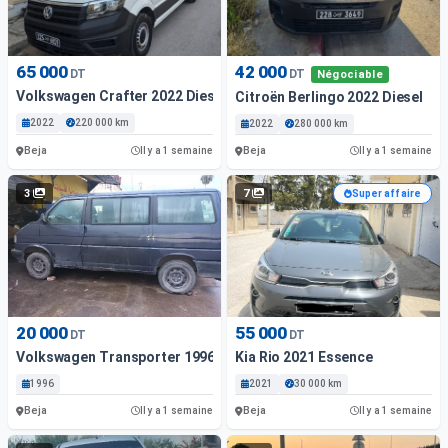
65 000
42 000
DT
DT
Négociable
Volkswagen Crafter 2022 Diesel
Citroën Berlingo 2022 Diesel
2022
220 000 km
2022
280 000 km
Beja
Beja
Il y a 1 semaine
Il y a 1 semaine
3
7
Super affaire
20 000
55 000
DT
DT
Volkswagen Transporter 1996 Diesel
Kia Rio 2021 Essence
1996
2021
30 000 km
Beja
Beja
Il y a 1 semaine
Il y a 1 semaine