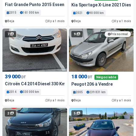
Fiat Grande Punto 2015 Essence 161 000 Km Beja
Kia Sportage X-Line 2021 Diesel
2015
161 000 km
2021
90 000 km
Beja
Beja
Il y a 1 mois
Il y a 1 mois
7
9
Prix normal
39 000
18 000
DT
DT
Négociable
Citroën C4 2014 Diesel 330 Km Beja
Peugot 206 à Vendre
2014
330 000 km
2005
239 831 km
Beja
Beja
Il y a 1 mois
Il y a 1 mois
2
5