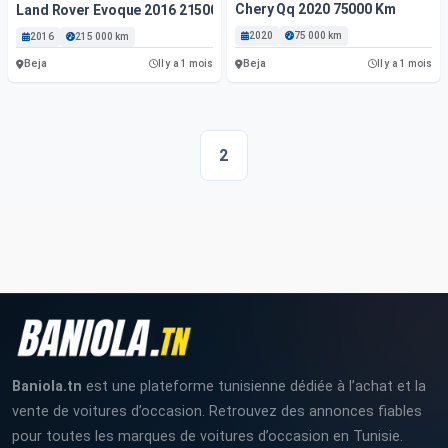
Chery Qq 2020 75000 Km
Land Rover Evoque 2016 215000 Km
2020
75 000 km
2016
215 000 km
Beja
Beja
Il y a 1 mois
Il y a 1 mois
2
Baniola.tn
est une plateforme tunisienne dédiée à l’achat et la
vente de voitures d’occasion. Retrouvez des annonces fiables
pour toutes les marques de voitures d’occasion en Tunisie.