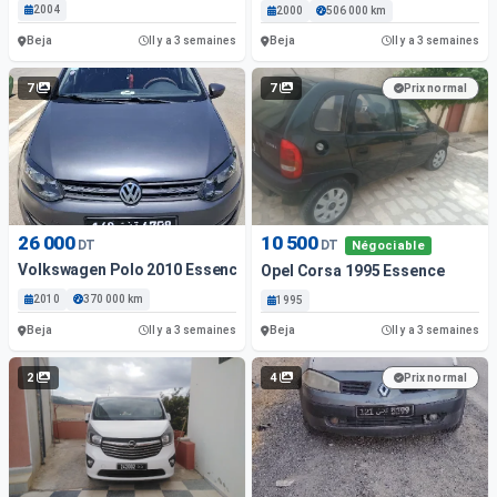
2004
2000
506 000 km
Beja
Beja
Il y a 3 semaines
Il y a 3 semaines
7
7
Prix normal
26 000
10 500
DT
DT
Négociable
Volkswagen Polo 2010 Essence
Opel Corsa 1995 Essence
2010
370 000 km
1995
Beja
Beja
Il y a 3 semaines
Il y a 3 semaines
2
4
Prix normal