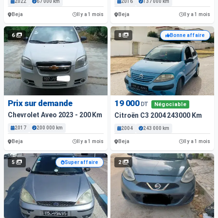
2022
67 000 km
2016
137 000 km
Beja
Beja
Il y a 1 mois
Il y a 1 mois
6
8
Bonne affaire
Prix sur demande
19 000
DT
Négociable
Chevrolet Aveo 2023 - 200 Km - Essence
Citroën C3 2004 243000 Km
2017
200 000 km
2004
243 000 km
Beja
Beja
Il y a 1 mois
Il y a 1 mois
5
2
Super affaire