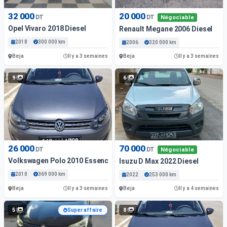
32 000
20 000
DT
DT
Négociable
Opel Vivaro 2018 Diesel
Renault Megane 2006 Diesel
2018
300 000 km
2006
320 000 km
Beja
Beja
Il y a 3 semaines
Il y a 3 semaines
9
6
26 000
70 000
DT
DT
Négociable
Volkswagen Polo 2010 Essence
Isuzu D Max 2022 Diesel
2010
369 000 km
2022
253 000 km
Beja
Beja
Il y a 3 semaines
Il y a 4 semaines
5
8
Super affaire