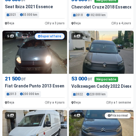
Négociable
Seat Ibiza 2021 Essence
Chevrolet Cruze 2018 Essence
2021
55 000 km
2018
182 000 km
Beja
Beja
Il y a 3 jours
Il y a 4 jours
5
6
Super affaire
21 500
53 000
DT
DT
Négociable
Fiat Grande Punto 2013 Essence
Volkswagen Caddy 2022 Diesel
2013
200 000 km
2022
220 000 km
Beja
Beja
Il y a 4 jours
Il y a 1 semaine
6
4
Prix normal