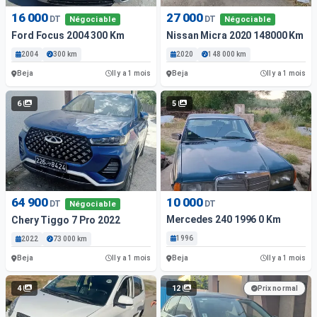
16 000
27 000
DT
DT
Négociable
Négociable
Ford Focus 2004 300 Km
Nissan Micra 2020 148000 Km
2004
300 km
2020
148 000 km
Beja
Beja
Il y a 1 mois
Il y a 1 mois
6
5
64 900
10 000
DT
DT
Négociable
Mercedes 240 1996 0 Km
Chery Tiggo 7 Pro 2022
1996
2022
73 000 km
Beja
Beja
Il y a 1 mois
Il y a 1 mois
4
12
Prix normal