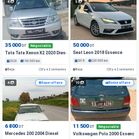
4
5
35 000
50 000
DT
DT
Négociable
Seat Leon 2018 Essence
Tata Tata Xenon X2 2020 Diesel
2018
220 000 km
2020
180 000 km
Beja
Beja
Il y a 2 semaines
Il y a 2 semaines
4
10
Super affaire
Bonne affaire
6 800
11 500
DT
DT
Négociable
Mercedes 200 2004 Diesel
Volkswagen Polo 2000 Essence