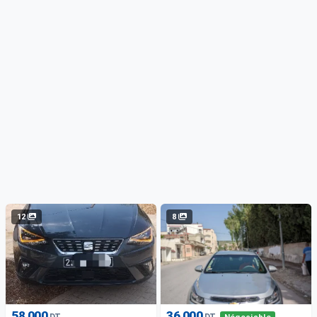
12
8
58 000
36 000
DT
DT