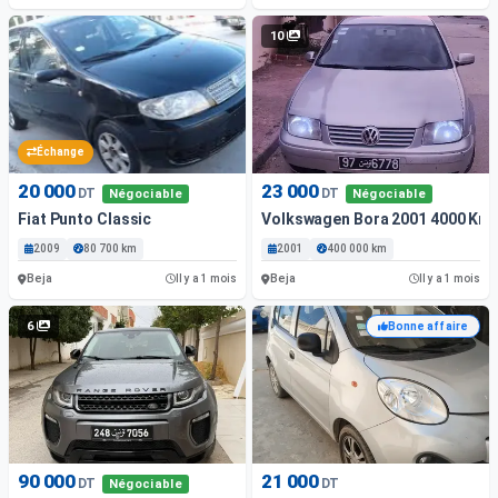
10
Échange
20 000
23 000
DT
DT
Négociable
Négociable
Fiat Punto Classic
Volkswagen Bora 2001 4000 Km
2009
80 700 km
2001
400 000 km
Beja
Beja
Il y a 1 mois
Il y a 1 mois
6
Bonne affaire
90 000
21 000
DT
DT
Négociable