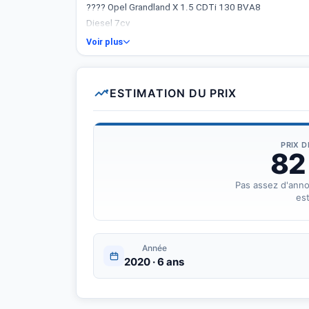
???? Opel Grandland X 1.5 CDTi 130 BVA8
Diesel 7cv
Élégance Business
Voir plus
• Tout-terrain
• Caméra 360°
• Détecteur d&amp;#039;angle mort
ESTIMATION DU PRIX
• Détecteur de pluie
• Phare loupe
• Parck assiste ( la voiture se gare seul )
PRIX 
• Détecteur de panneaux de signalisation
82
• Détecteur de ligne continue
• Gris foncé
Pas assez d'ann
est
• 5 portes
• Couleur intérieure : noire
• Toute option sauf toit.
• Kilométrage 113000km.
Année
2020 · 6 ans
• Première mise en circulation le 24/12/2020.
• Voiture dédouanée depuis février 2025
• Montage européen