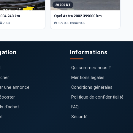
20 000 DT
2
2004 243 km
Opel Astra 2002 399000 km
2004
399 000 km
2002
gation
Informations
l
Qui sommes-nous ?
cher
Mentions légales
er une annonce
Conditions générales
Booster
Politique de confidentialité
ls d'achat
FAQ
ct
Sécurité