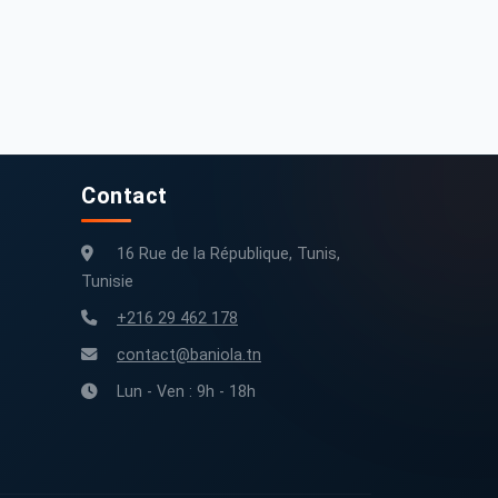
7 000 DT
13 500 DT
Opel Corsa 2017 Essence 216 000 km Tunis
Opel Corsa 2000 532000 km
216 000 km
2017
532 000 km
2000
Contact
16 Rue de la République, Tunis,
Tunisie
+216 29 462 178
contact@baniola.tn
Lun - Ven : 9h - 18h