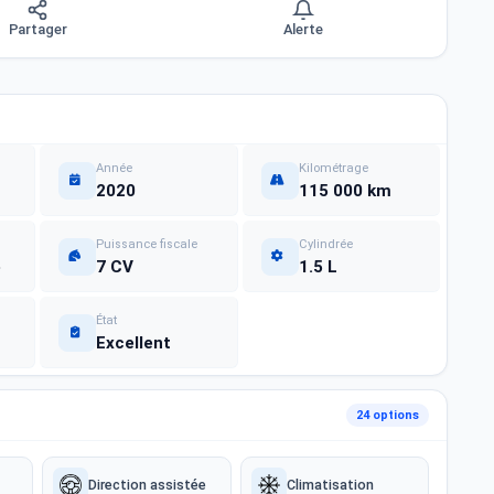
Partager
Alerte
Année
Kilométrage
2020
115 000 km
Puissance fiscale
Cylindrée
e
7 CV
1.5 L
État
Excellent
24 options
Direction assistée
Climatisation