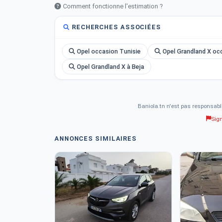
Comment fonctionne l'estimation ?
☎️Téléphone : 25630877
RECHERCHES ASSOCIÉES
Prix : 82000 dt [négociable dans la limite du raisonnab
Opel occasion Tunisie
Opel Grandland X oc
Opel Grandland X à Beja
Baniola.tn n'est pas responsabl
Sig
ANNONCES SIMILAIRES