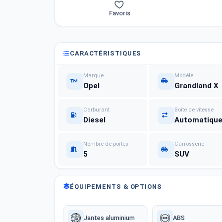
Favoris
CARACTÉRISTIQUES
Marque
Modèle
Opel
Grandland X
Carburant
Boîte de vitesse
Diesel
Automatiqu
Nombre de portes
Carrosserie
5
SUV
ÉQUIPEMENTS & OPTIONS
Jantes aluminium
ABS