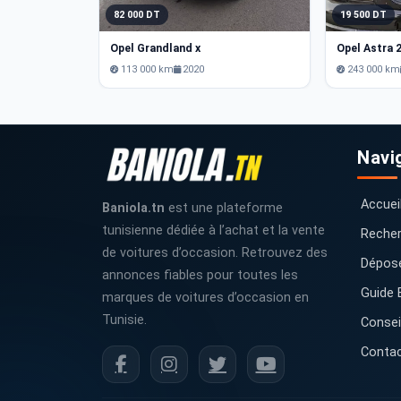
82 000 DT
19 500 DT
Opel Grandland x
Opel Astra 
113 000 km
2020
243 000 km
Navi
Accuei
Baniola.tn
est une plateforme
tunisienne dédiée à l’achat et la vente
Recher
de voitures d’occasion. Retrouvez des
Dépos
annonces fiables pour toutes les
Guide 
marques de voitures d’occasion en
Tunisie.
Consei
Conta