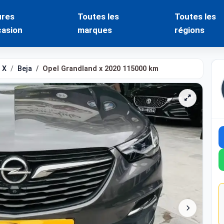
ures
Toutes les
Toutes les
casion
marques
régions
 X
Beja
Opel Grandland x 2020 115000 km