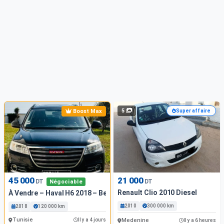
5
Boost Max
Super affaire
45 000
21 000
DT
DT
Négociable
Renault Clio 2010 Diesel
À Vendre – Haval H6 2018 – Ben Arous
2010
300 000 km
2018
120 000 km
Tunisie
Il y a 4 jours
Medenine
Il y a 6 heures