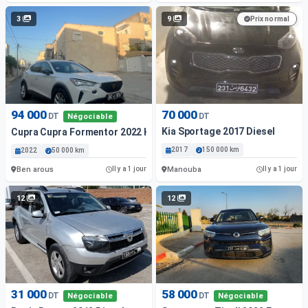
3
9
Prix normal
94 000
70 000
DT
DT
Négociable
Kia Sportage 2017 Diesel
Cupra Cupra Formentor 2022 Hybride
2017
150 000 km
2022
50 000 km
Ben arous
Manouba
Il y a 1 jour
Il y a 1 jour
12
12
31 000
58 000
DT
DT
Négociable
Négociable