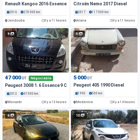
Renault Kangoo 2016 Essence
Citroën Nemo 2017 Diesel
2016
270 000 km
2017
117 000 km
Jendouba
Ariana
Il y a 11 heures
Il y a 11 heures
9
5
47 000
5 000
DT
DT
Négociable
Peugeot 405 1990 Diesel
Peugeot 3008 1. 6 Essence 9 Cv – Modèle 2012 – Très Bon É...
1990
500 km
2012
47 000 km
Monastir
Medenine
Il y a 13 heures
Il y a 14 heures
6
10