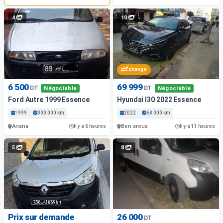
4
10
Échange
6 500
69 999
DT
DT
Négociable
Négociable
Ford Autre 1999 Essence
Hyundai I30 2022 Essence
1999
300 000 km
2022
68 000 km
Ariana
Ben arous
Il y a 6 heures
Il y a 11 heures
5
8
Prix sur demande
26 000
DT