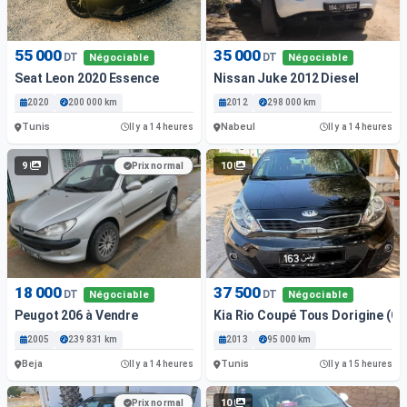
55 000
35 000
DT
DT
Négociable
Négociable
Seat Leon 2020 Essence
Nissan Juke 2012 Diesel
2020
200 000 km
2012
298 000 km
Tunis
Nabeul
Il y a 14 heures
Il y a 14 heures
9
10
Prix normal
18 000
37 500
DT
DT
Négociable
Négociable
Peugot 206 à Vendre
Kia Rio Coupé Tous Dorigine (C
2005
239 831 km
2013
95 000 km
Beja
Tunis
Il y a 14 heures
Il y a 15 heures
10
Prix normal