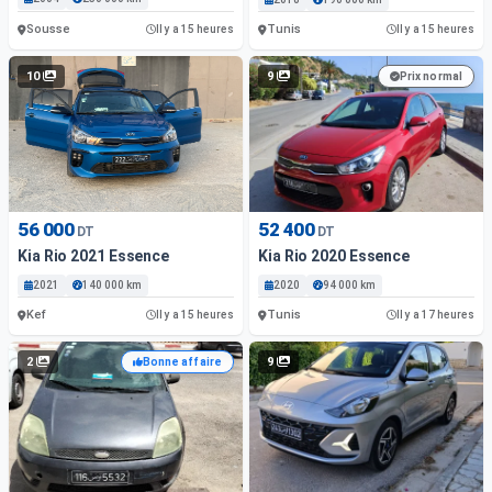
Sousse
Tunis
Il y a 15 heures
Il y a 15 heures
10
9
Prix normal
56 000
52 400
DT
DT
Kia Rio 2021 Essence
Kia Rio 2020 Essence
2021
140 000 km
2020
94 000 km
Kef
Tunis
Il y a 15 heures
Il y a 17 heures
2
9
Bonne affaire