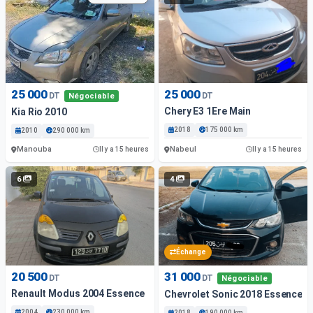
25 000
25 000
DT
DT
Négociable
Chery E3 1Ere Main
Kia Rio 2010
2018
175 000 km
2010
290 000 km
Manouba
Nabeul
Il y a 15 heures
Il y a 15 heures
6
4
Échange
20 500
31 000
DT
DT
Négociable
Renault Modus 2004 Essence
Chevrolet Sonic 2018 Essence
2004
230 000 km
2018
190 000 km