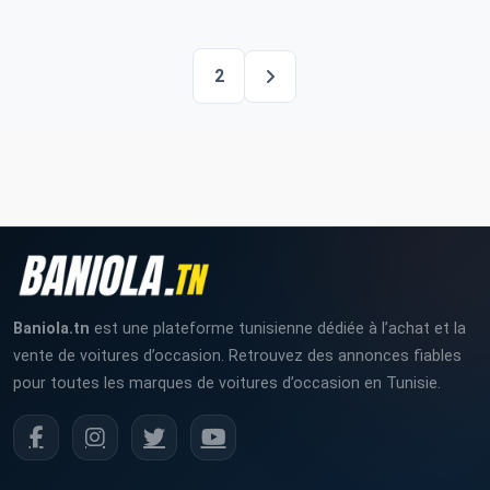
2
Baniola.tn
est une plateforme tunisienne dédiée à l’achat et la
vente de voitures d’occasion. Retrouvez des annonces fiables
pour toutes les marques de voitures d’occasion en Tunisie.