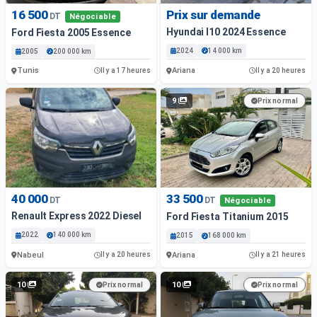
16 500
Prix sur demande
DT
Négociable
Hyundai I10 2024 Essence
Ford Fiesta 2005 Essence
2024
14 000 km
2005
200 000 km
Tunis
Ariana
Il y a 17 heures
Il y a 20 heures
9
Prix normal
40 000
33 500
DT
DT
Négociable
Renault Express 2022 Diesel
Ford Fiesta Titanium 2015
2022
140 000 km
2015
168 000 km
Nabeul
Ariana
Il y a 20 heures
Il y a 21 heures
10
10
Prix normal
Prix normal