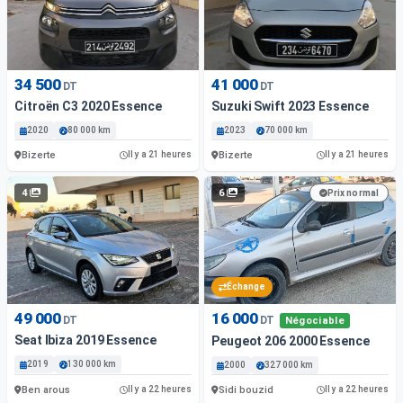
34 500
41 000
DT
DT
Citroën C3 2020 Essence
Suzuki Swift 2023 Essence
2020
80 000 km
2023
70 000 km
Bizerte
Bizerte
Il y a 21 heures
Il y a 21 heures
4
6
Prix normal
Échange
49 000
16 000
DT
DT
Négociable
Seat Ibiza 2019 Essence
Peugeot 206 2000 Essence
2019
130 000 km
2000
327 000 km
Ben arous
Sidi bouzid
Il y a 22 heures
Il y a 22 heures