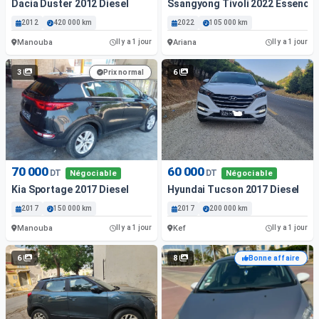
Dacia Duster 2012 Diesel
Ssangyong Tivoli 2022 Essence
2012
420 000 km
2022
105 000 km
Manouba
Ariana
Il y a 1 jour
Il y a 1 jour
3
6
Prix normal
70 000
60 000
DT
DT
Négociable
Négociable
Kia Sportage 2017 Diesel
Hyundai Tucson 2017 Diesel
2017
150 000 km
2017
200 000 km
Manouba
Kef
Il y a 1 jour
Il y a 1 jour
6
8
Bonne affaire