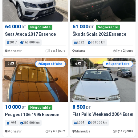
64 000
61 000
DT
DT
Négociable
Négociable
Seat Ateca 2017 Essence
Škoda Scala 2022 Essence
2017
160 000 km
2022
80 000 km
Monastir
Ariana
Il y a 2 jours
Il y a 2 jours
9
4
Super affaire
Super affaire
10 000
8 500
DT
DT
Négociable
Fiat Palio Weekend 2004 Essenc
Peugeot 106 1995 Essence
2004
300 000 km
1995
200 000 km
Monastir
Manouba
Il y a 2 jours
Il y a 2 jours