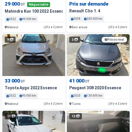
29 000
Prix sur demande
DT
Négociable
Renault Clio 1. 4
Mahindra Kuv 100 2022 Essence
2008
200 000 km
2022
90 000 km
Nabeul
Ben arous
Il y a 2 jours
Il y a 2 jours
9
2
Prix normal
33 000
41 000
DT
DT
Toyota Aygo 2022 Essence
Peugeot 308 2020 Essence
2022
90 000 km
2020
130 000 km
Nabeul
Tunis
Il y a 2 jours
Il y a 2 jours
11
12