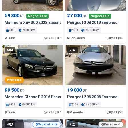
59 800
27 000
DT
DT
Négociable
Négociable
Mahindra Xuv 300 2023 Essence
Peugeot 208 2019 Essence
2023
19 000 km
2019
165 000 km
Tunis
Ben arous
Il y a 1 jour
Il y a 1 jour
6
7
Échange
99 500
19 000
DT
DT
Mercedes Classe E 2016 Essence
Peugeot 206 2006 Essence
2016
75 000 km
2006
257 000 km
Tunis
Manouba
Il y a 1 jour
Il y a 1 jour
4
9
Super affaire
Prix normal