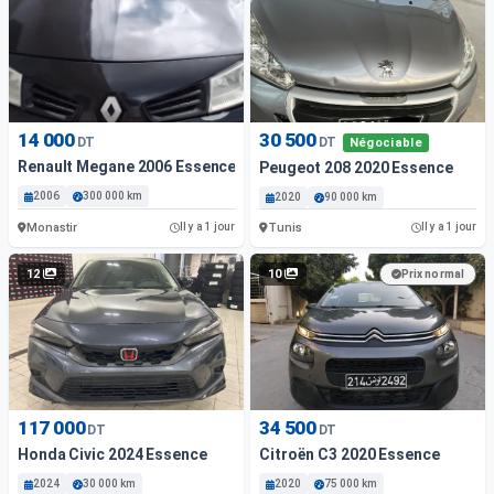
14 000
30 500
DT
DT
Négociable
Renault Megane 2006 Essence
Peugeot 208 2020 Essence
2006
300 000 km
2020
90 000 km
Monastir
Tunis
Il y a 1 jour
Il y a 1 jour
12
10
Prix normal
117 000
34 500
DT
DT
Honda Civic 2024 Essence
Citroën C3 2020 Essence
2024
30 000 km
2020
75 000 km