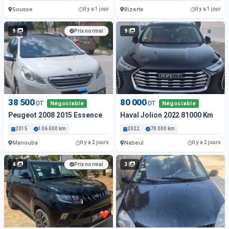
Sousse
Bizerte
Il y a 1 jour
Il y a 1 jour
9
9
Prix normal
38 500
80 000
DT
DT
Négociable
Négociable
Peugeot 2008 2015 Essence
Haval Jolion 2022 81000 Km
2015
106 000 km
2022
78 000 km
Manouba
Nabeul
Il y a 2 jours
Il y a 2 jours
4
3
Prix normal