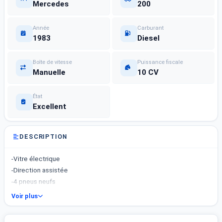
Mercedes
200
Année
Carburant
1983
Diesel
Boîte de vitesse
Puissance fiscale
Manuelle
10 CV
État
Excellent
DESCRIPTION
-Vitre électrique
-Direction assistée
-4 pneus neufs
Voir plus