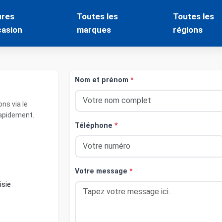
ures
Toutes les
Toutes les
casion
marques
régions
Nom et prénom
*
ns via le
rapidement.
Téléphone
*
Votre message
*
isie