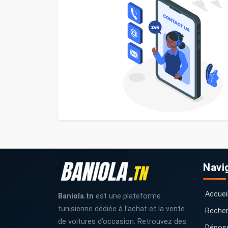
Navi
Accuei
Baniola.tn
est une plateforme
tunisienne dédiée à l’achat et la vente
Recher
de voitures d’occasion. Retrouvez des
Dépos