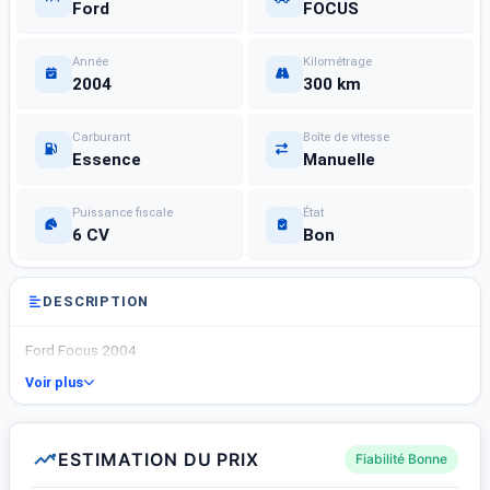
Ford
FOCUS
Année
Kilométrage
2004
300 km
Carburant
Boîte de vitesse
Essence
Manuelle
Puissance fiscale
État
6 CV
Bon
DESCRIPTION
Ford Focus 2004
Voir plus
ESTIMATION DU PRIX
Fiabilité Bonne