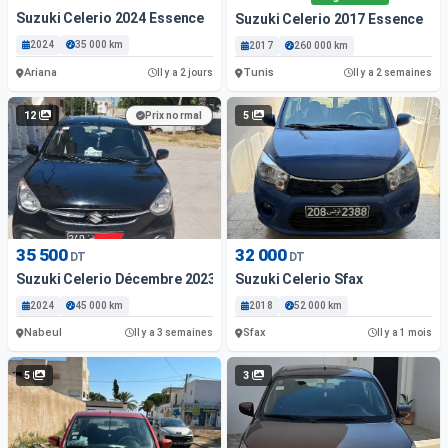
Suzuki Celerio 2024 Essence
Suzuki Celerio 2017 Essence
2024
35 000 km
2017
260 000 km
Ariana
Tunis
Il y a 2 jours
Il y a 2 semaines
12
5
Prix normal
35 500
32 000
DT
DT
Suzuki Celerio Décembre 2023 Essence
Suzuki Celerio Sfax
2024
45 000 km
2018
52 000 km
Nabeul
Sfax
Il y a 3 semaines
Il y a 1 mois
5
3