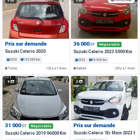
2
3
Prix normal
Prix sur demande
36 000
DT
Négociable
Suzuki Celerio 2020
Suzuki Celerio 2023 5000 Km
2020
102 000 km
2023
50 000 km
Tunis
Gabes
Il y a 1 mois
Il y a 1 mois
9
2
31 000
Prix sur demande
DT
Négociable
Suzuki Celerio 1Er Main 2023 8
Suzuki Celerio 2019 96000 Km