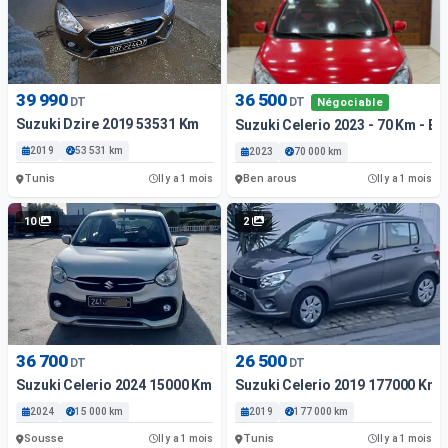
39 990
36 500
DT
DT
Négociable
Suzuki Dzire 2019 53531 Km
Suzuki Celerio 2023 - 70 Km - E
2019
53 531 km
2023
70 000 km
Tunis
Ben arous
Il y a 1 mois
Il y a 1 mois
10
2
36 700
26 500
DT
DT
Suzuki Celerio 2024 15000 Km
Suzuki Celerio 2019 177000 Km
2024
15 000 km
2019
177 000 km
Sousse
Tunis
Il y a 1 mois
Il y a 1 mois