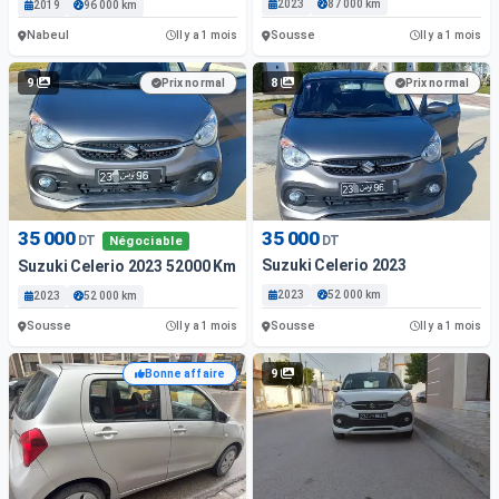
2023
87 000 km
2019
96 000 km
Nabeul
Sousse
Il y a 1 mois
Il y a 1 mois
9
8
Prix normal
Prix normal
35 000
35 000
DT
DT
Négociable
Suzuki Celerio 2023
Suzuki Celerio 2023 52000 Km
2023
52 000 km
2023
52 000 km
Sousse
Sousse
Il y a 1 mois
Il y a 1 mois
9
Bonne affaire