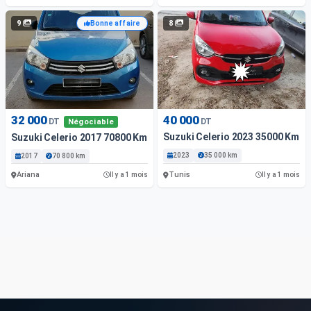
9
8
Bonne affaire
32 000
40 000
DT
DT
Négociable
Suzuki Celerio 2023 35000 Km
Suzuki Celerio 2017 70800 Km
2023
35 000 km
2017
70 800 km
Ariana
Tunis
Il y a 1 mois
Il y a 1 mois