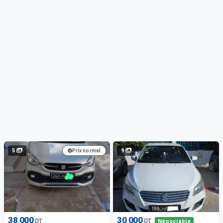
5
9
Prix normal
38 000
30 000
DT
DT
Négociable