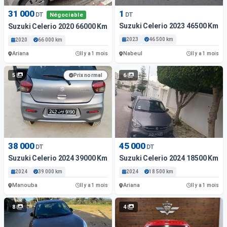
31 000
1
DT
DT
Négociable
Suzuki Celerio 2023 46500 Km
Suzuki Celerio 2020 66000 Km
2023
46 500 km
2020
66 000 km
Ariana
Nabeul
Il y a 1 mois
Il y a 1 mois
5
6
Prix normal
38 000
45 000
DT
DT
Suzuki Celerio 2024 39000 Km
Suzuki Celerio 2024 18500 Km
2024
39 000 km
2024
18 500 km
Manouba
Ariana
Il y a 1 mois
Il y a 1 mois
8
4