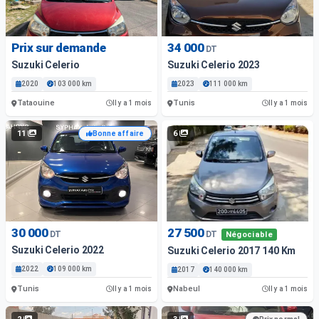
Prix sur demande
34 000
DT
Suzuki Celerio
Suzuki Celerio 2023
2020
103 000 km
2023
111 000 km
Tataouine
Tunis
Il y a 1 mois
Il y a 1 mois
11
6
Bonne affaire
30 000
27 500
DT
DT
Négociable
Suzuki Celerio 2022
Suzuki Celerio 2017 140 Km
2022
109 000 km
2017
140 000 km
Tunis
Nabeul
Il y a 1 mois
Il y a 1 mois