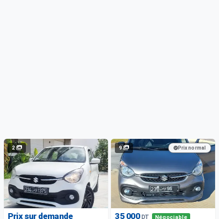
2
9
Prix normal
Prix sur demande
35 000
DT
Négociable