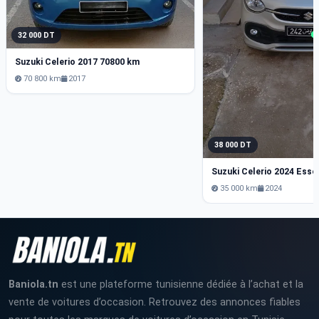
32 000 DT
Suzuki Celerio 2017 70800 km
70 800 km
2017
38 000 DT
Suzuki Celerio 2024 Esse
35 000 km
2024
Baniola.tn
est une plateforme tunisienne dédiée à l’achat et la
vente de voitures d’occasion. Retrouvez des annonces fiables