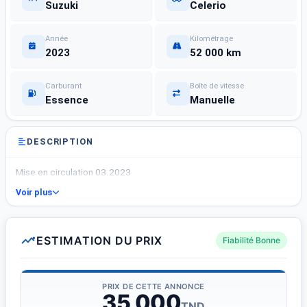
Suzuki
Celerio
Année
Kilométrage
2023
52 000 km
Carburant
Boîte de vitesse
Essence
Manuelle
DESCRIPTION
Mise en circulation 03.2023
Voir plus
ESTIMATION DU PRIX
Fiabilité Bonne
PRIX DE CETTE ANNONCE
35 000
TND