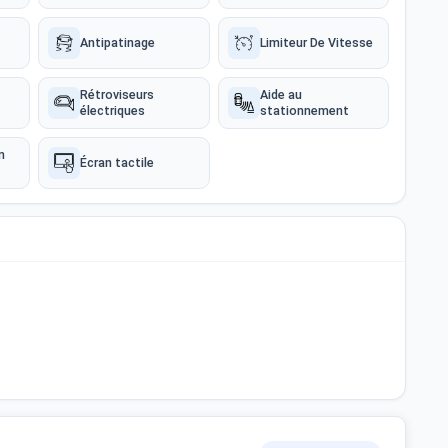
Antipatinage
Limiteur De Vitesse
Rétroviseurs
Aide au
électriques
stationnement
n
Écran tactile
olant Multifonctions ✅Vitres Électriques ✅Rétroviseurs