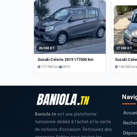
26 500 DT
27 500 DT
Suzuki Celerio 2019 177000 km
Suzuki Cele
177 000 km
2019
140 000 km
Navi
Accuei
Baniola.tn
est une plateforme
tunisienne dédiée à l’achat et la vente
Recher
de voitures d’occasion. Retrouvez des
Dépos