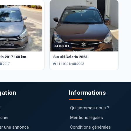
34 000 DT
3
rio 2017 140 km
Suzuki Celerio 2023
Su
2017
111 000 km
2023
gation
Informations
l
Qui sommes-nous ?
cher
Mentions légales
er une annonce
Conditions générales