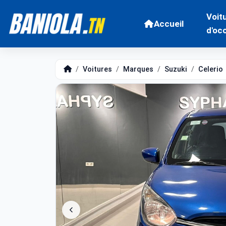
Voit
Accueil
d'oc
Voitures
Marques
Suzuki
Celerio