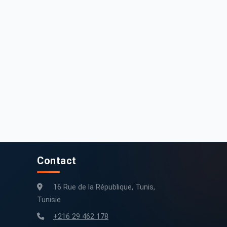
0 000 DT
32 000 DT
zuki Celerio 2017 Essence
Suzuki Celerio Sfax
260 000 km
2017
52 000 km
2018
Contact
16 Rue de la République, Tunis,
Tunisie
+216 29 462 178