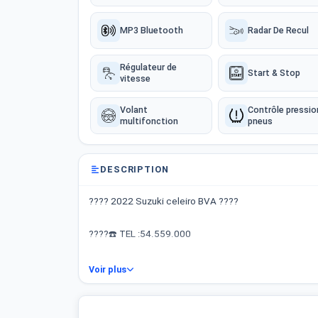
MP3 Bluetooth
Radar De Recul
Régulateur de
Start & Stop
vitesse
Volant
Contrôle pressio
multifonction
pneus
DESCRIPTION
???? 2022 Suzuki celeiro BVA ????
????☎️ TEL :54.559.000
Boîte automatique ✅Écran Tactile ✅Radar De Recul✅ V
Voir plus
Électriques ✅Bluetooth Téléphone…
➡️ 109.000 MKm Certifié