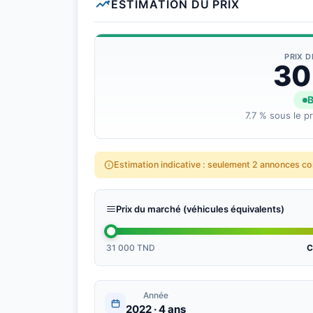
ESTIMATION DU PRIX
➡️ 1.0L Essence 4 CV
PRIX 
➡️ 11/08/2022TU 231
30
???? Échange Possible
B
7.7 % sous le p
???? Disponible à Notre Showroom SYPHAX AUTO PRI
https://maps.app.goo.gl/1sZzZgNacnXGN3x56
Estimation indicative : seulement 2 annonces c
Prix du marché (véhicules équivalents)
31 000 TND
C
Année
2022 · 4 ans