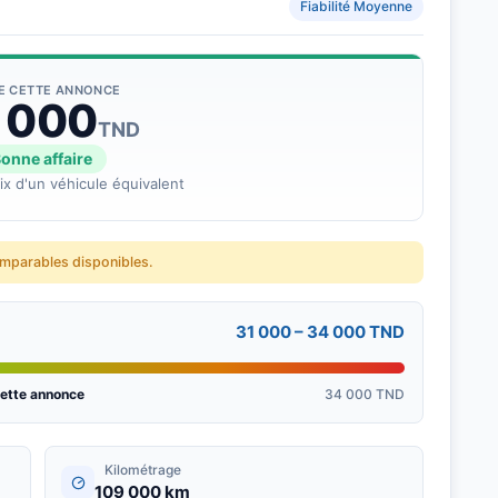
Fiabilité Moyenne
DE CETTE ANNONCE
 000
TND
onne affaire
rix d'un véhicule équivalent
X Rue Ibn AL JAZZAR , La MARSA .
omparables disponibles.
31 000 – 34 000 TND
ette annonce
34 000 TND
Kilométrage
109 000 km