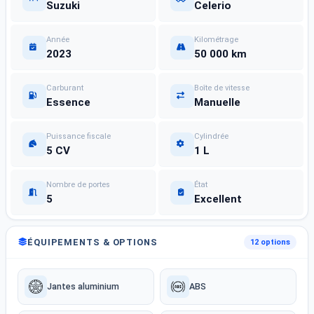
Suzuki
Celerio
Année
Kilométrage
2023
50 000 km
Carburant
Boîte de vitesse
Essence
Manuelle
Puissance fiscale
Cylindrée
5 CV
1 L
Nombre de portes
État
5
Excellent
ÉQUIPEMENTS & OPTIONS
12 options
Jantes aluminium
ABS