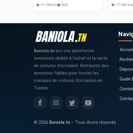
111 000 km
2023
177 000 km
Navi
Accuei
Baniola.tn
est une plateforme
tunisienne dédiée à l’achat et la vente
Recher
de voitures d’occasion. Retrouvez des
Dépos
annonces fiables pour toutes les
Guide 
marques de voitures d’occasion en
Tunisie.
Consei
Conta
© 2026
Baniola.tn
– Tous droits réservés.