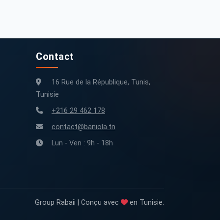
70 800 km
2017
140 000 km
2017
Contact
16 Rue de la République, Tunis,
Tunisie
+216 29 462 178
contact@baniola.tn
Lun - Ven : 9h - 18h
Group Rabaii | Conçu avec
en Tunisie.