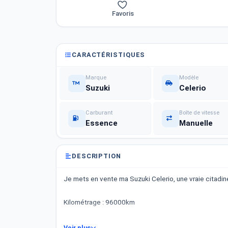
Favoris
CARACTÉRISTIQUES
Marque
Modèle
Suzuki
Celerio
Carburant
Boîte de vitesse
Essence
Manuelle
DESCRIPTION
Je mets en vente ma Suzuki Celerio, une vraie citadin
Kilométrage : 96000km
* Année : 2019
Voir plus