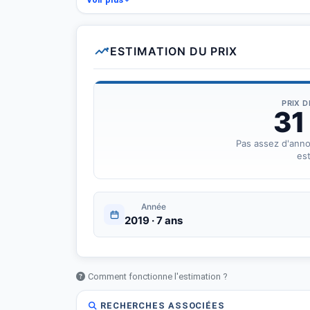
* Énergie : Essence
ESTIMATION DU PRIX
* Puissance : 4 chevaux
* Entretien : suivi régulier
PRIX 
31
* État : très propre
Pas assez d'ann
est
* Double des clés disponible ????????* * * Climatisat
* Puissance 4 ch
Année
2019 · 7 ans
* boite vitesse: manuelle
*Couleur: blanc
Comment fonctionne l'estimation ?
Dispo hammamet nabeul mrezga
RECHERCHES ASSOCIÉES