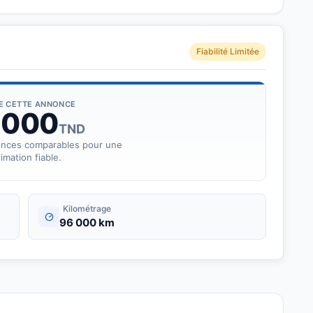
Fiabilité Limitée
DE CETTE ANNONCE
 000
TND
onces comparables pour une
imation fiable.
ion fonctionnelle *cylindrée 1.0L
Kilométrage
96 000 km