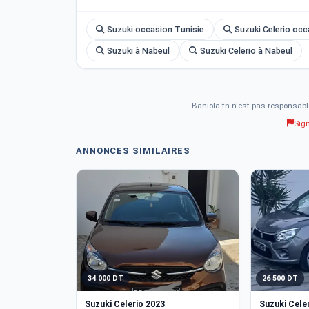
???? Prix : 31000 DT
Suzuki occasion Tunisie
Suzuki Celerio occ
Suzuki à Nabeul
Suzuki Celerio à Nabeul
Baniola.tn n'est pas responsabl
Sig
ANNONCES SIMILAIRES
34 000 DT
26 500 DT
Suzuki Celerio 2023
Suzuki Cele