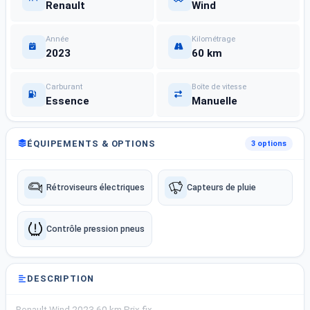
Renault
Wind
Année
Kilométrage
2023
60 km
Carburant
Boîte de vitesse
Essence
Manuelle
ÉQUIPEMENTS & OPTIONS
3 options
Rétroviseurs électriques
Capteurs de pluie
Contrôle pression pneus
DESCRIPTION
Renault Wind 2023 60 km Prix fix