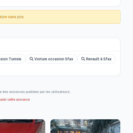
ion sans prix.
r ce véhicule disponible en Tunisie.
asion Tunisie
Voiture occasion Sfax
Renault à Sfax
e des annonces publiées par les utilisateurs.
naler cette annonce