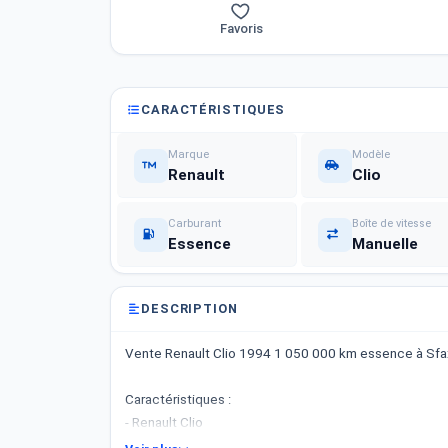
Favoris
CARACTÉRISTIQUES
Marque
Modèle
Renault
Clio
Carburant
Boîte de vitesse
Essence
Manuelle
DESCRIPTION
Vente Renault Clio 1994 1 050 000 km essence à Sfax
Caractéristiques :
- Renault Clio
- Année : 1994