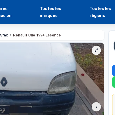
ures
Toutes les
Toutes les
casion
marques
régions
Sfax
Renault Clio 1994 Essence