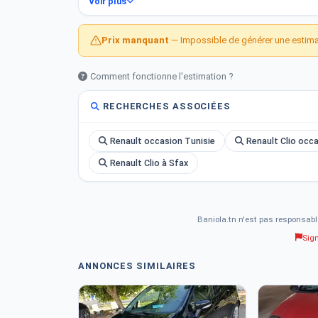
Voir plus
- Kilométrage : 1 050 000 km
- Carburant : Essence
Prix manquant
— Impossible de générer une estimat
- Boîte de vitesse : Manuelle
Comment fonctionne l'estimation ?
Contactez-nous pour plus d&amp;#039;informations su
RECHERCHES ASSOCIÉES
Renault occasion Tunisie
Renault Clio occ
Renault Clio à Sfax
Baniola.tn n'est pas responsabl
Sig
ANNONCES SIMILAIRES