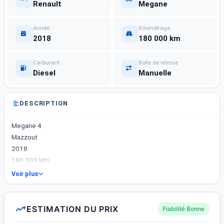
Renault
Megane
Année
Kilométrage
2018
180 000 km
Carburant
Boîte de vitesse
Diesel
Manuelle
DESCRIPTION
Megane 4
Mazzout
2018
180.000 klm
23714480
Voir plus
ESTIMATION DU PRIX
Fiabilité Bonne