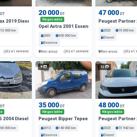
20 000
47 000
DT
DT
DT
Négociable
ax 2019 Diesel
Peugeot Partner 
Opel Astra 2001 Essence
213 000 km
2023
75 000 km
2001
300 000 km
Diesel
Essence
Ben arous
Ben arous
Il y a 1 semaine
Il y a 1 semaine
Il y a 
9
12
35 000
48 000
DT
DT
DT
le
Négociable
Négociable
5 2004 Diesel
Peugeot Bipper Tepee 2012 Essence
Peugeot Partner 
200 000 km
2012
140 000 km
2023
73 942 km
Essence
Diesel