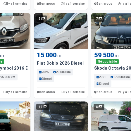
Ben arous
Ben arous
Il y a 1 semaine
Il y a 1 semaine
Il y a 
5
7
15 000
59 500
DT
DT
DT
le
Négociable
Fiat Doblo 2026 Diesel
Symbol 2016 Essence
Škoda Octavia 20
2026
20 000 km
195 000 km
2021
170 000 km
Diesel
Diesel
Ben arous
Ben arous
Il y a 1 semaine
Il y a 1 semaine
Il y a 
12
8