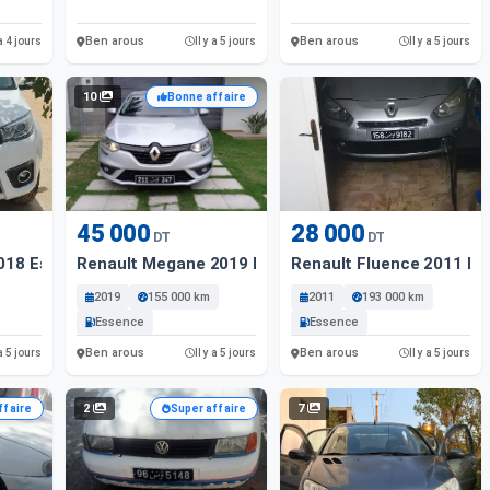
Ben arous
Ben arous
 a 4 jours
Il y a 5 jours
Il y a 5 jours
10
Bonne affaire
45 000
28 000
DT
DT
2018 Essence
Renault Megane 2019 Essence
Renault Fluence 2011 Es
2019
155 000 km
2011
193 000 km
Essence
Essence
Ben arous
Ben arous
 a 5 jours
Il y a 5 jours
Il y a 5 jours
2
7
ffaire
Super affaire