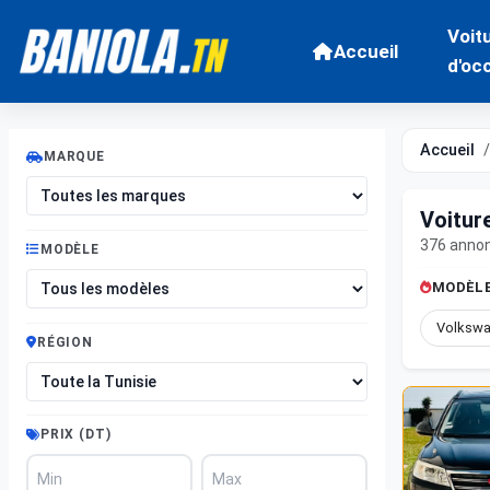
Voit
Accueil
d'oc
Accueil
MARQUE
Voitur
376 anno
MODÈLE
MODÈLE
Volkswa
RÉGION
PRIX (DT)