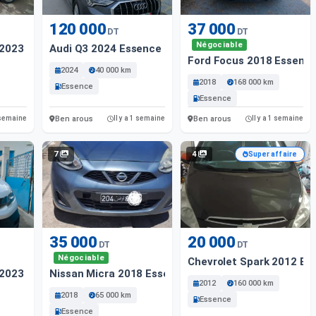
120 000
37 000
DT
DT
Négociable
2023 Diesel
Audi Q3 2024 Essence
Ford Focus 2018 Essenc
2024
40 000 km
2018
168 000 km
Essence
Essence
Ben arous
Ben arous
1 semaine
Il y a 1 semaine
Il y a 1 semaine
7
4
Super affaire
35 000
20 000
DT
DT
Négociable
Chevrolet Spark 2012 Es
2023 Diesel
Nissan Micra 2018 Essence
2012
160 000 km
2018
65 000 km
Essence
Essence