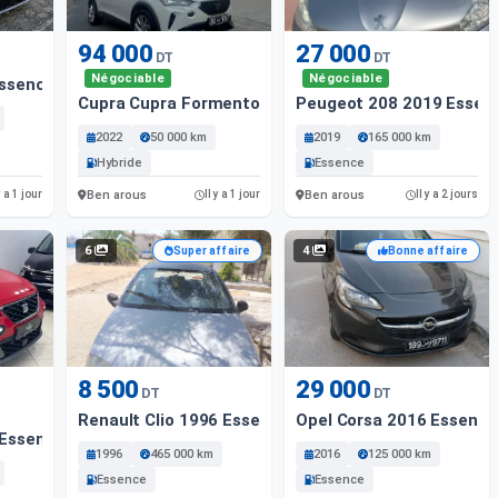
94 000
27 000
DT
DT
Négociable
Négociable
Essence
Cupra Cupra Formentor 2022 Hybride
Peugeot 208 2019 Essen
2022
50 000 km
2019
165 000 km
Hybride
Essence
Ben arous
Ben arous
y a 1 jour
Il y a 1 jour
Il y a 2 jours
6
4
Super affaire
Bonne affaire
8 500
29 000
DT
DT
Renault Clio 1996 Essence
Opel Corsa 2016 Essence
 Essence
1996
465 000 km
2016
125 000 km
Essence
Essence