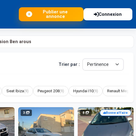
Publier une
Connexion
annonce
sion Ben arous
Trier par :
Seat Ibiza
(9)
Peugeot 208
(9)
Hyundai I10
(9)
Renault Megane
3
8
Bonne affaire