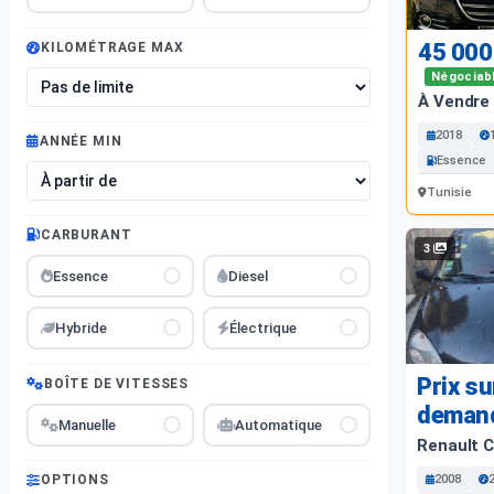
45 000
KILOMÉTRAGE MAX
Négociab
À Vendre
2018
ANNÉE MIN
Essence
Tunisie
CARBURANT
3
Essence
Diesel
Hybride
Électrique
Prix su
BOÎTE DE VITESSES
deman
Manuelle
Automatique
Renault Cl
2008
OPTIONS