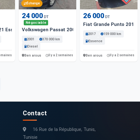
Échange
24 000
26 000
DT
DT
Négociable
Fiat Grande Punto 2017 
021 Essence
Volkswagen Passat 2001 Diesel
2017
159 000 km
2001
370 000 km
Essence
Diesel
Ben arous
Ben arous
 semaines
Il y a 2 semaines
Il y a 2 semaines
Contact
16 Rue de la République, Tunis,
Tunisie