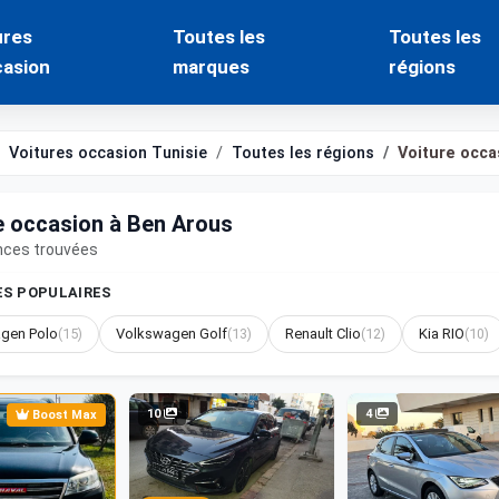
ures
Toutes les
Toutes les
casion
marques
régions
Voitures occasion Tunisie
Toutes les régions
Voiture occa
e occasion à Ben Arous
nces trouvées
S POPULAIRES
gen Polo
(15)
Volkswagen Golf
(13)
Renault Clio
(12)
Kia RIO
(10)
10
4
Boost Max