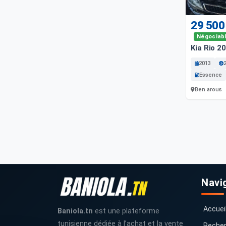
29 500
Négociab
Kia Rio 2
2013
Essence
Ben arous
Navi
Accuei
Baniola.tn
est une plateforme
tunisienne dédiée à l’achat et la vente
Recher