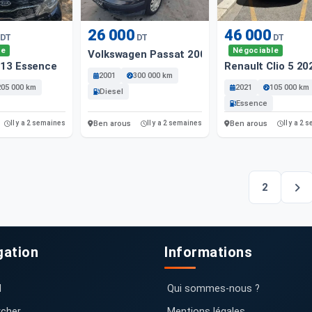
26 000
46 000
DT
DT
DT
le
Négociable
Volkswagen Passat 2001 Diesel
013 Essence
Renault Clio 5 2
2001
300 000 km
205 000 km
2021
105 000 km
Diesel
Essence
Ben arous
Ben arous
Il y a 2 semaines
Il y a 2 semaines
Il y a 2
2
gation
Informations
l
Qui sommes-nous ?
cher
Mentions légales