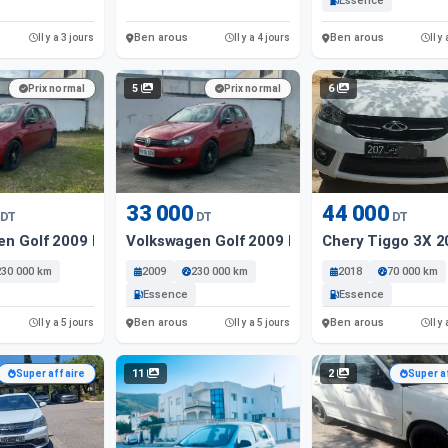
Essence
Ben arous
Ben arous
Il y a 3 jours
Il y a 4 jours
Il y
5
6
Prix normal
Prix normal
33 000
44 000
DT
DT
DT
en Golf 2009 Essence
Volkswagen Golf 2009 Essence
Chery Tiggo 3X 
230 000 km
2009
230 000 km
2018
70 000 km
Essence
Essence
Ben arous
Ben arous
Il y a 5 jours
Il y a 5 jours
Il y
11
2
Super affaire
Super a