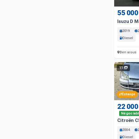
55 000
Isuzu D M
2019
Diesel
Ben arous
11
Échange
22 000
Négociab
Citroën C
2004
Diesel