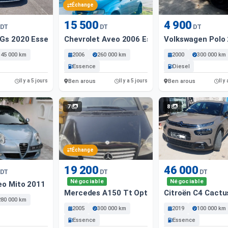
Échange
15 500
4 900
DT
DT
DT
-Gs 2020 Essence
Chevrolet Aveo 2006 Essence
Volkswagen Polo 
145 000 km
2006
260 000 km
2000
300 000 km
Essence
Diesel
Ben arous
Ben arous
Il y a 5 jours
Il y a 5 jours
Il y
7
8
Échange
19 200
46 000
DT
DT
DT
Négociable
Négociable
eo Mito 2011 Essence
Mercedes A150 Tt Options avec Toit
Citroën C4 Cactu
280 000 km
2005
300 000 km
2019
100 000 km
Essence
Essence