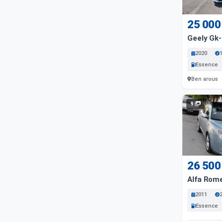
25 000
Geely Gk
2020
Essence
Ben arous
9
26 500
Alfa Rom
2011
Essence