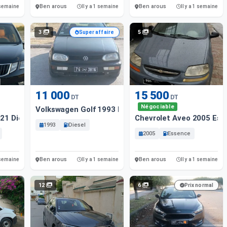
Ben arous
Ben arous
1 semaine
Il y a 1 semaine
Il y a 1 semaine
3
5
Super affaire
11 000
15 500
DT
DT
Négociable
Volkswagen Golf 1993 Diesel
21 Diesel
Chevrolet Aveo 2005 Ess
1993
Diesel
2005
Essence
Ben arous
Ben arous
1 semaine
Il y a 1 semaine
Il y a 1 semaine
12
6
Prix normal