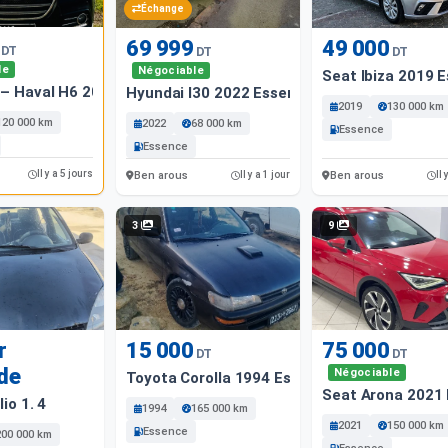
Échange
69 999
49 000
DT
DT
DT
le
Négociable
Seat Ibiza 2019 
 – Haval H6 2018 – Ben Arous
Hyundai I30 2022 Essence
2019
130 000 km
120 000 km
2022
68 000 km
Essence
Essence
Il y a 5 jours
Ben arous
Ben arous
Il y a 1 jour
Il 
3
9
r
15 000
75 000
DT
DT
de
Négociable
Toyota Corolla 1994 Essence
Seat Arona 2021
io 1. 4
1994
165 000 km
2021
150 000 km
Essence
200 000 km