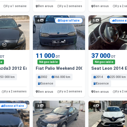
Ben arous
Ben arous
Il y a 1 semaine
Il y a 2 semaines
Il y a 2
6
5
Super affaire
Bonne a
11 000
37 000
DT
DT
DT
le
Négociable
Négociable
zda3 2012 Essence
Fiat Palio Weekend 2002 Essence
Seat Leon 2014 
253 000 km
2002
366 000 km
2014
225 000 km
Essence
Essence
Ben arous
Ben arous
Il y a 2 semaines
Il y a 2 semaines
Il y a 2
3
4
Bonne affaire