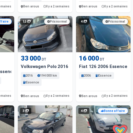
Ben arous
Ben arous
 semaines
Il y a 2 semaines
Il y a 2 semaines
12
4
ffaire
Prix normal
Prix normal
33 000
16 000
DT
DT
Volkswagen Polo 2016 Essence
Fiat 126 2006 Essence
Essence
2016
194 000 km
2006
Essence
Essence
Ben arous
Ben arous
 semaines
Il y a 2 semaines
Il y a 2 semaines
3
4
Bonne affaire