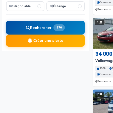
Essence
Négociable
Échange
Ben arous
5
Rechercher
376
Créer une alerte
34 000
Volkswag
2009
Essence
Ben arous
7