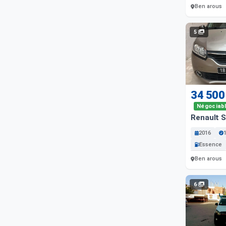
Ben arous
5
34 500
Négociab
Renault 
2016
Essence
Ben arous
6