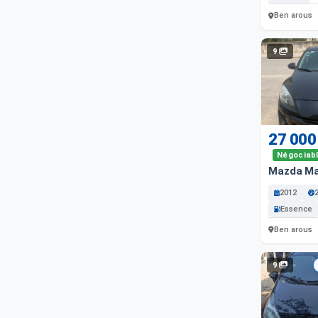
Ben arous
9
27 000
Négociab
Mazda Ma
2012
Essence
Ben arous
9