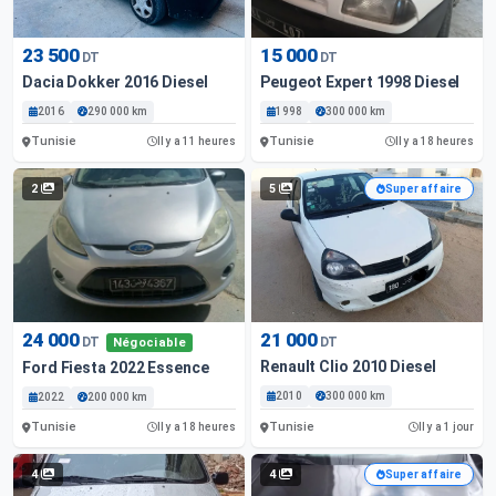
23 500
15 000
DT
DT
Dacia Dokker 2016 Diesel
Peugeot Expert 1998 Diesel
2016
290 000 km
1998
300 000 km
Tunisie
Tunisie
Il y a 11 heures
Il y a 18 heures
2
5
Super affaire
24 000
21 000
DT
DT
Négociable
Renault Clio 2010 Diesel
Ford Fiesta 2022 Essence
2010
300 000 km
2022
200 000 km
Tunisie
Tunisie
Il y a 18 heures
Il y a 1 jour
4
4
Super affaire