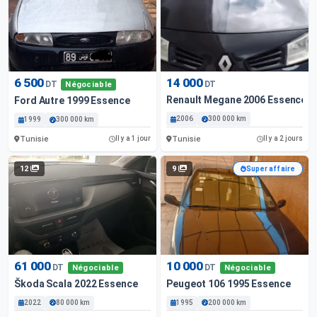
6 500
14 000
DT
DT
Négociable
Renault Megane 2006 Essence
Ford Autre 1999 Essence
2006
300 000 km
1999
300 000 km
Tunisie
Tunisie
Il y a 1 jour
Il y a 2 jours
12
9
Super affaire
61 000
10 000
DT
DT
Négociable
Négociable
Škoda Scala 2022 Essence
Peugeot 106 1995 Essence
2022
80 000 km
1995
200 000 km