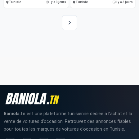
Tunisie
Tunisie
Il y a 3 jours
Il y a 3 jours
Baniola.tn
est une plateforme tunisienne dédiée à l’achat et la
vente de voitures d’occasion. Retrouvez des annonces fiables
pour toutes les marques de voitures d’occasion en Tunisie.