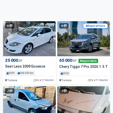
6
8
Super affaire
25 000
65 000
DT
DT
Négociable
Seat Leon 2009 Essence
Chery Tiggo 7 Pro 2026 1. 5 Tur
2009
360 000 km
2026
Tunisie
Tunisie
Il y a 11 heures
Il y a 11 heures
7
7