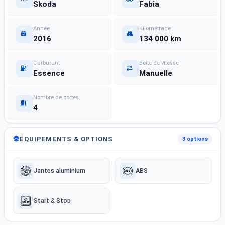
Skoda
Fabia
Année
Kilométrage
2016
134 000 km
Carburant
Boîte de vitesse
Essence
Manuelle
Nombre de portes
4
ÉQUIPEMENTS & OPTIONS
3 options
Jantes aluminium
ABS
Start & Stop