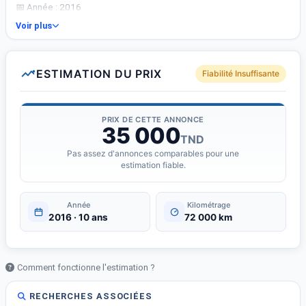
📅 Année : 2016
🏁 Kilométrage : 72 000 km
Voir plus
⛽ Carburant : essence
🚪 Portes : 5
Voiture très propre bien entretenue.
ESTIMATION DU PRIX
Fiabilité Insuffisante
PRIX DE CETTE ANNONCE
35 000
TND
Pas assez d'annonces comparables pour une
estimation fiable.
Année
Kilométrage
2016 · 10 ans
72 000 km
Comment fonctionne l'estimation ?
RECHERCHES ASSOCIÉES