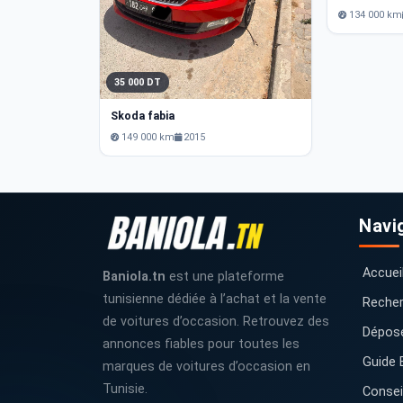
134 000 km
35 000 DT
Skoda fabia
149 000 km
2015
Navi
Accuei
Baniola.tn
est une plateforme
tunisienne dédiée à l’achat et la vente
Recher
de voitures d’occasion. Retrouvez des
Dépos
annonces fiables pour toutes les
Guide 
marques de voitures d’occasion en
Tunisie.
Consei