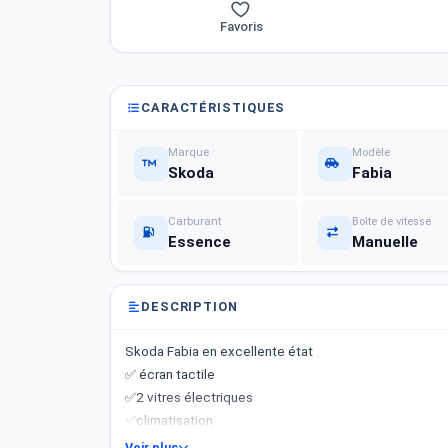
Favoris
CARACTÉRISTIQUES
Marque
Modèle
Skoda
Fabia
Carburant
Boîte de vitesse
Essence
Manuelle
DESCRIPTION
Skoda Fabia en excellente état
✅ écran tactile
✅2 vitres électriques
✅climatisation
Disponible a sousse
Voir plus