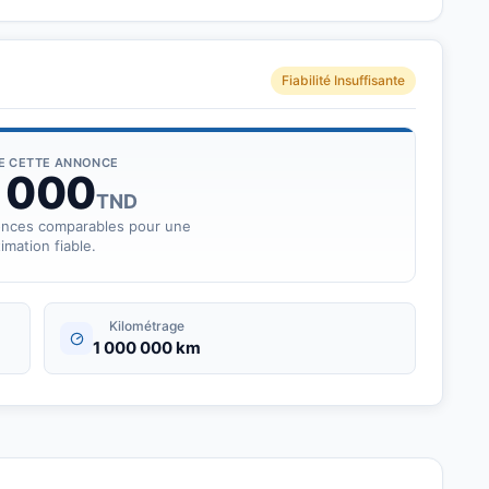
Fiabilité Insuffisante
DE CETTE ANNONCE
 000
TND
onces comparables pour une
imation fiable.
Kilométrage
1 000 000 km