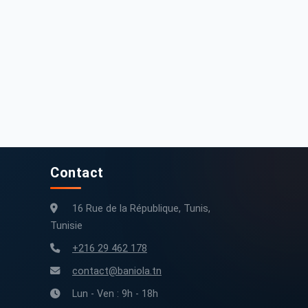
120 000 km
2020
72 000 km
2016
Contact
16 Rue de la République, Tunis,
Tunisie
+216 29 462 178
contact@baniola.tn
Lun - Ven : 9h - 18h