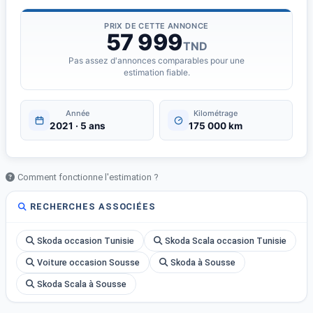
???? Équipements &amp; options :
PRIX DE CETTE ANNONCE
57 999
TND
Climatisation manuelle
Pas assez d'annonces comparables pour une
Sièges en vrai cuir
estimation fiable.
Écran tactile multimédia
Bluetooth / USB
Année
Kilométrage
Feux LED
2021 · 5 ans
175 000 km
Jantes aluminium
Vitres électriques
Rétroviseurs électriques
Comment fonctionne l'estimation ?
ABS / ESP / Airbags
RECHERCHES ASSOCIÉES
???? NB :
Skoda occasion Tunisie
Skoda Scala occasion Tunisie
Entretien 100% suivi chez Škoda Gremda Sfax (historique et
Voiture occasion Sousse
Skoda à Sousse
factures disponibles)
Tous les entretiens réalisés régulièrement sur 5 ans
Skoda Scala à Sousse
Véhicule propre, bien entretenu, aucun frais à prévoir