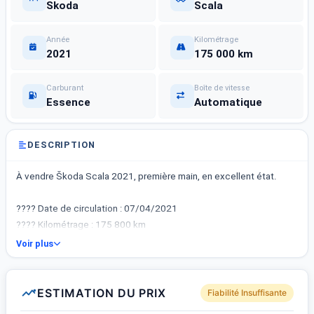
Skoda
Scala
Année
Kilométrage
2021
175 000 km
Carburant
Boîte de vitesse
Essence
Automatique
DESCRIPTION
À vendre Škoda Scala 2021, première main, en excellent état.
???? Date de circulation : 07/04/2021
???? Kilométrage : 175 800 km
???? Puissance fiscale : 6 CV
Voir plus
⛽ Carburant : Essence
???? Boîte : Automatique
⚙️ Moteur : 1.6 – 4 cylindres
ESTIMATION DU PRIX
Fiabilité Insuffisante
???? Immatriculation : 222 TU