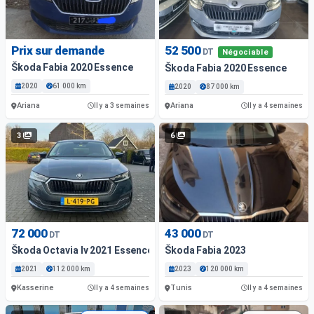
Prix sur demande
52 500
DT
Négociable
Škoda Fabia 2020 Essence
Škoda Fabia 2020 Essence
2020
61 000 km
2020
87 000 km
Ariana
Ariana
Il y a 3 semaines
Il y a 4 semaines
3
6
72 000
43 000
DT
DT
Škoda Octavia Iv 2021 Essence
Škoda Fabia 2023
2021
112 000 km
2023
120 000 km
Kasserine
Tunis
Il y a 4 semaines
Il y a 4 semaines