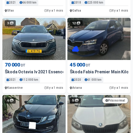
2021
66 000 km
2018
225 000 km
Sfax
Gafsa
Il y a 1 mois
Il y a 1 mois
3
12
70 000
45 000
DT
DT
Škoda Octavia Iv 2021 Essence 112 000 Km Kasserine
Škoda Fabia Premier Main Kilom
2021
112 000 km
2020
61 000 km
Kasserine
Ariana
Il y a 1 mois
Il y a 1 mois
6
5
Prix normal