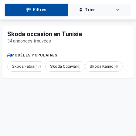
Filtres
Trier
Skoda occasion en Tunisie
34 annonces trouvées
MODÈLES POPULAIRES
Skoda Fabia
(17)
Skoda Octavia
(6)
Skoda Kamiq
(4)
Skod