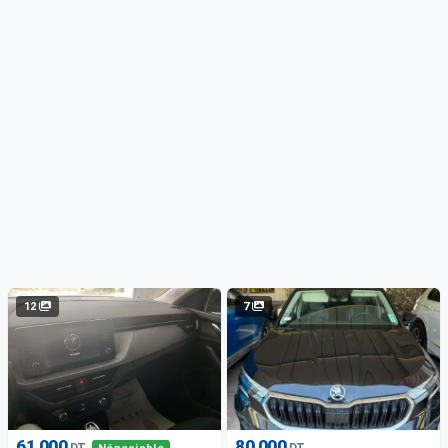
12
7
61 000
80 000
DT
DT