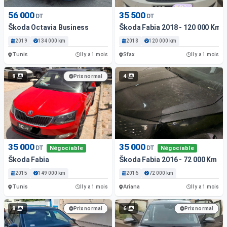
56 000
35 500
DT
DT
Škoda Octavia Business
Škoda Fabia 2018 - 120 000 Km 
2019
134 000 km
2018
120 000 km
Tunis
Sfax
Il y a 1 mois
Il y a 1 mois
9
4
Prix normal
35 000
35 000
DT
DT
Négociable
Négociable
Škoda Fabia
Škoda Fabia 2016 - 72 000 Km - 
2015
149 000 km
2016
72 000 km
Tunis
Ariana
Il y a 1 mois
Il y a 1 mois
8
6
Prix normal
Prix normal