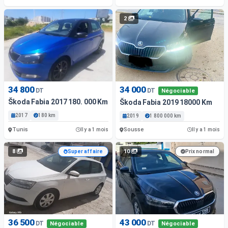
2
34 800
34 000
DT
DT
Négociable
Škoda Fabia 2017 180. 000 Km
Škoda Fabia 2019 18000 Km
2017
180 km
2019
1 800 000 km
Tunis
Sousse
Il y a 1 mois
Il y a 1 mois
8
10
Super affaire
Prix normal
36 500
43 000
DT
DT
Négociable
Négociable