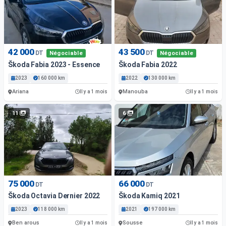
42 000
43 500
DT
DT
Négociable
Négociable
Škoda Fabia 2023 - Essence
Škoda Fabia 2022
2023
160 000 km
2022
130 000 km
Ariana
Manouba
Il y a 1 mois
Il y a 1 mois
11
6
75 000
66 000
DT
DT
Škoda Octavia Dernier 2022
Škoda Kamiq 2021
2023
118 000 km
2021
197 000 km
Ben arous
Sousse
Il y a 1 mois
Il y a 1 mois