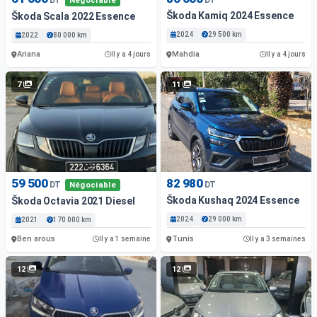
Négociable
Škoda Kamiq 2024 Essence
Škoda Scala 2022 Essence
2024
29 500 km
2022
80 000 km
Ariana
Mahdia
Il y a 4 jours
Il y a 4 jours
7
11
59 500
82 980
DT
DT
Négociable
Škoda Kushaq 2024 Essence
Škoda Octavia 2021 Diesel
2024
29 000 km
2021
170 000 km
Ben arous
Tunis
Il y a 1 semaine
Il y a 3 semaines
12
12