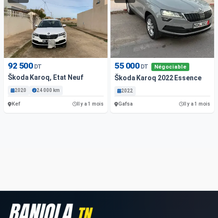
92 500
55 000
DT
DT
Négociable
Škoda Karoq, Etat Neuf
Škoda Karoq 2022 Essence
2020
24 000 km
2022
Kef
Gafsa
Il y a 1 mois
Il y a 1 mois