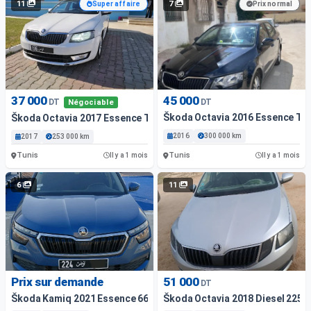
11
7
Super affaire
Prix normal
37 000
45 000
DT
DT
Négociable
Škoda Octavia 2016 Essence Tu
Škoda Octavia 2017 Essence Tunis
2016
300 000 km
2017
253 000 km
Tunis
Tunis
Il y a 1 mois
Il y a 1 mois
6
11
Prix sur demande
51 000
DT
Škoda Kamiq 2021 Essence 66 000 Km Sfax
Škoda Octavia 2018 Diesel 225 