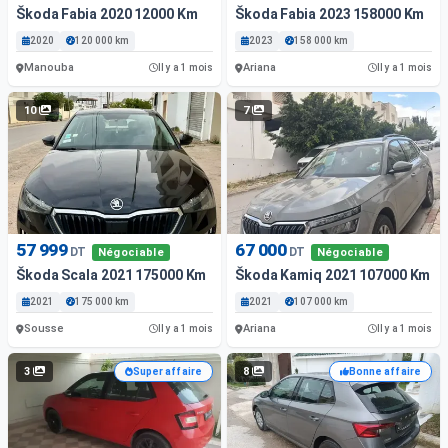
Škoda Fabia 2020 12000 Km
Škoda Fabia 2023 158000 Km
2020
120 000 km
2023
158 000 km
Manouba
Ariana
Il y a 1 mois
Il y a 1 mois
10
7
57 999
67 000
DT
DT
Négociable
Négociable
Škoda Scala 2021 175000 Km
Škoda Kamiq 2021 107000 Km
2021
175 000 km
2021
107 000 km
Sousse
Ariana
Il y a 1 mois
Il y a 1 mois
3
8
Super affaire
Bonne affaire