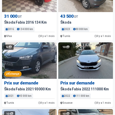
31 000
43 500
DT
DT
Škoda Fabia 2016 134 Km
Škoda
2016
134 000 km
2023
80 000 km
Sfax
Tunis
Il y a 1 mois
Il y a 1 mois
6
10
Échange
Prix sur demande
Prix sur demande
Škoda Fabia 2021 93000 Km
Škoda Fabia 2022 111000 Km
2021
93 000 km
2022
111 000 km
Tunis
Sousse
Il y a 1 mois
Il y a 1 mois
10
10