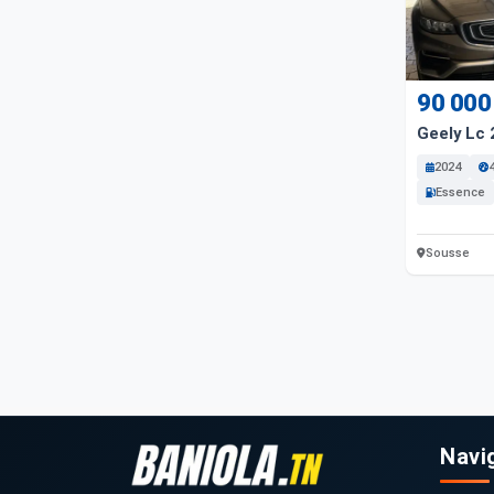
90 000
Geely Lc
2024
Essence
Sousse
Navi