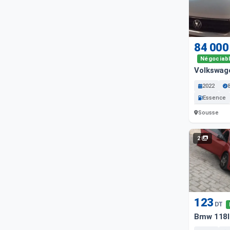
84 000
Négociab
Volkswag
2022
Essence
Sousse
2
123
DT
Bmw 118I