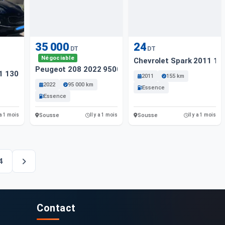
35 000
24
DT
DT
Négociable
Chevrolet Spark 2011 15
Peugeot 208 2022 95000 Km
21 130 Km
2011
155 km
2022
95 000 km
Essence
Essence
Sousse
Sousse
 a 1 mois
Il y a 1 mois
Il y a 1 mois
4
Contact