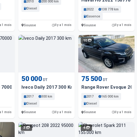
Haval H6 2022 138778 K
2010
200 000 km
Diesel
2022
138 778 km
Essence
Sousse
Sousse
 a 1 mois
Il y a 1 mois
Il y a 1 mois
10
50 000
75 500
DT
DT
0 7000 Km
Iveco Daily 2017 300 Km
Range Rover Evoque 2017
2017
300 km
2017
165 000 km
Diesel
Diesel
Sousse
Sousse
 a 1 mois
Il y a 1 mois
Il y a 1 mois
3
4