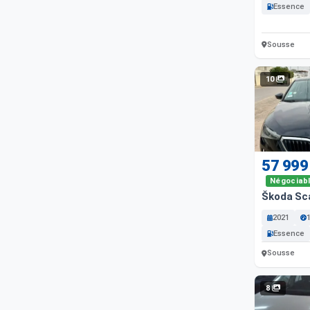
Essence
Sousse
10
57 999
Négociab
Škoda Sc
2021
Essence
Sousse
8