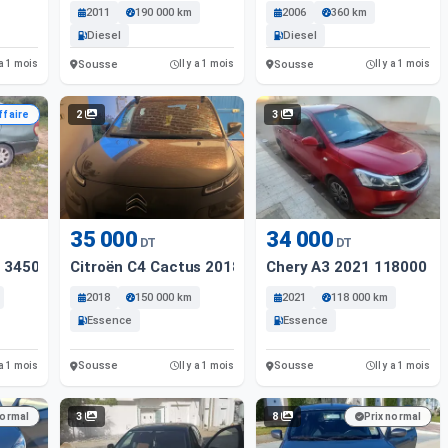
2011
190 000 km
2006
360 km
Diesel
Diesel
Sousse
Sousse
 a 1 mois
Il y a 1 mois
Il y a 1 mois
2
3
ffaire
35 000
34 000
DT
DT
9 345000 Km
Citroën C4 Cactus 2018 15000 Km
Chery A3 2021 118000 K
2018
150 000 km
2021
118 000 km
Essence
Essence
Sousse
Sousse
 a 1 mois
Il y a 1 mois
Il y a 1 mois
3
8
normal
Prix normal