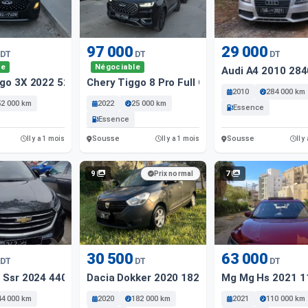
97 000
29 000
DT
DT
DT
le
Négociable
Audi A4 2010 28
ggo 3X 2022 52000 Km
Chery Tiggo 8 Pro Full Option
2010
284 000 km
52 000 km
2022
25 000 km
Essence
Essence
Sousse
Sousse
Il y a 1 mois
Il y a 1 mois
Il y
9
7
Prix normal
30 500
63 000
DT
DT
DT
t Ssr 2024 44000 Km
Dacia Dokker 2020 182 Km
Mg Mg Hs 2021 1
44 000 km
2020
182 000 km
2021
110 000 km