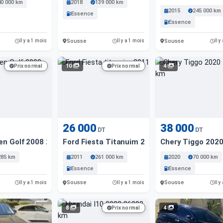
40 000 km
2018
139 000 km
2015
245 000 km
Essence
Essence
Sousse
Sousse
Il y a 1 mois
Il y a 1 mois
Il y
10
4
Prix normal
Prix normal
26 000
38 000
DT
DT
en Golf 2008 285 Km
Ford Fiesta Titanuim 2011
Chery Tiggo 202
285 km
2011
261 000 km
2020
70 000 km
Essence
Essence
Sousse
Sousse
Il y a 1 mois
Il y a 1 mois
Il y
8
4
Prix normal