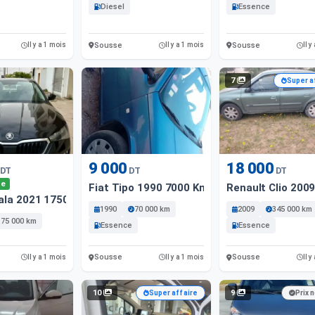
Diesel
Essence
Sousse
Sousse
Il y a 1 mois
Il y a 1 mois
Il y
7
Super a
9 000
18 000
DT
DT
DT
le
Fiat Tipo 1990 7000 Km
Renault Clio 200
ala 2021 175000 Km
1990
70 000 km
2009
345 000 km
175 000 km
Essence
Essence
Sousse
Sousse
Il y a 1 mois
Il y a 1 mois
Il y
10
9
Super affaire
Prix 