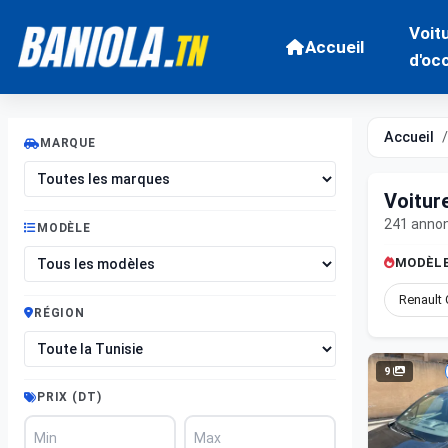
Voit
Accueil
d'oc
Accueil
MARQUE
Voitur
241 anno
MODÈLE
MODÈLE
Renault 
RÉGION
9
PRIX (DT)