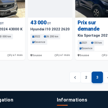
43 000
Prix sur
DT
DT
demande
 2024 43000 Km
Hyundai I10 2022 26200 Km
Kia Sportage 20
43 000 km
2022
26 200 km
Essence
2021
130 km
Essence
Sousse
Sousse
Il y a 1 mois
Il y a 1 mois
Il y
2
3
gation
Informations