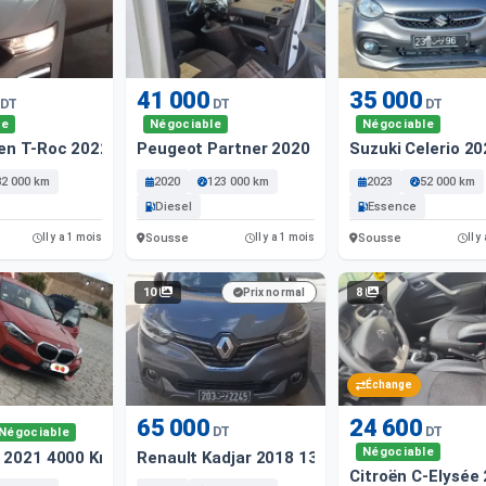
41 000
35 000
DT
DT
DT
le
Négociable
Négociable
en T-Roc 2022 82000 Km
Peugeot Partner 2020 123000 Km
Suzuki Celerio 2
82 000 km
2020
123 000 km
2023
52 000 km
Diesel
Essence
Sousse
Sousse
Il y a 1 mois
Il y a 1 mois
Il y
10
8
Prix normal
Échange
65 000
24 600
DT
DT
Négociable
Négociable
 2021 4000 Km
Renault Kadjar 2018 139000 Km
Citroën C-Elysée