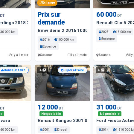
Échange
Prix sur
60 000
DT
DT
demande
erlingo 2018 230 Km
Renault Clio 5 2
Bmw Serie 2 2016 1000 Km
230 000 km
2025
15 000 km
Essence
2016
100 000 km
Essence
Sousse
Sousse
Il y a 1 mois
Il y a 1 mois
Il y
4
6
Bonne affaire
Super affaire
12 000
31 000
DT
DT
DT
le
Négociable
Négociable
avara
Renault Kangoo 2001 0 Km
Ford Fiesta Acti
360 000 km
2001
Diesel
2014
1 810 000 k