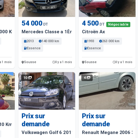
54 000
4 500
DT
DT
Négociable
4000 Km
Mercedes Classe a 1Ère Main, Trés Bon État
Citroën Ax
2013
140 000 km
1993
263 000 km
Essence
Essence
Sousse
Sousse
 a 1 mois
Il y a 1 mois
Il y a 1 mois
10
4
Prix sur
Prix sur
demande
demande
10 Km
Volkswagen Golf 6 2011 19000 Km
Renault Megane 2006 36