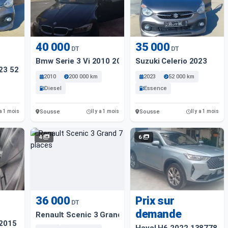
40 000
35 000
DT
DT
Bmw Serie 3 Vi 2010 2000 Km
Suzuki Celerio 2023
023 52000 Km
2010
200 000 km
2023
52 000 km
Diesel
Essence
Sousse
Sousse
 a 1 mois
Il y a 1 mois
Il y a 1 mois
4
6
36 000
Prix sur
DT
demande
Renault Scenic 3 Grand 7 Places
 2015 245000 Km