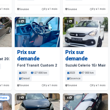
Sousse
Sousse
 a 1 mois
Il y a 1 mois
Il y a 1 mois
5
2
Prix sur
Prix sur
demande
demande
at 2020 134000 Km
Ford Transit Custom 2021 127. 000 Km
Suzuki Celerio 1Er Main
2021
127 000 km
2023
87 000 km
Diesel
Essence
Sousse
Sousse
 a 1 mois
Il y a 1 mois
Il y a 1 mois
7
4
ffaire