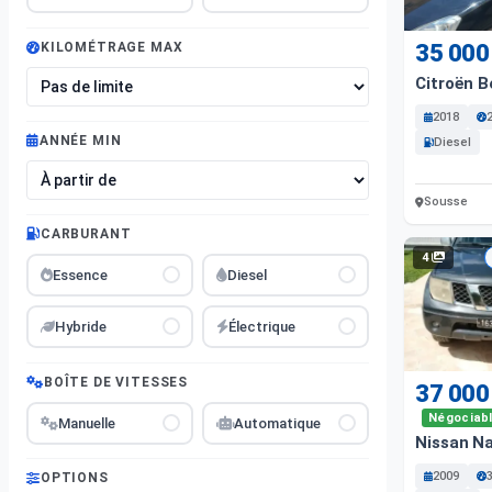
35 000
KILOMÉTRAGE MAX
Citroën B
2018
ANNÉE MIN
Diesel
Sousse
CARBURANT
4
Essence
Diesel
Hybride
Électrique
BOÎTE DE VITESSES
37 000
Négociab
Manuelle
Automatique
Nissan N
2009
OPTIONS