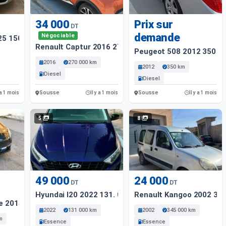
34 000
Prix sur
DT
demande
Négociable
025 15000 Km
Renault Captur 2016 27000 Km
Peugeot 508 2012 350 K
2016
270 000 km
2012
350 km
Diesel
Diesel
Sousse
Sousse
 a 1 mois
Il y a 1 mois
Il y a 1 mois
5
8
49 000
24 000
DT
DT
Hyundai I20 2022 131. 000 Km
Renault Kangoo 2002 34
ve 2014 181000 Km
2022
131 000 km
2002
345 000 km
m
Essence
Essence