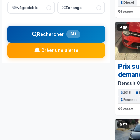
Diesel
Négociable
Échange
Sousse
4
Rechercher
241
Créer une alerte
Prix su
deman
Renault C
2018
Essence
Sousse
5