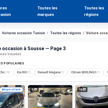
ures
Toutes les
Toutes les
casion
marques
régions
Voitures occasion Tunisie
Toutes les régions
Voiture occ
e occasion à Sousse — Page 3
nces trouvées
S POPULAIRES
Clio
(18)
Kia RIO
(7)
Renault Megane
(7)
Citroen BERLINGO
(7)
5
10
Super affaire