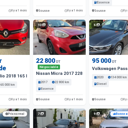
Essence
Sousse
Sousse
Il y a 1 mois
Il y a 1 mois
Il y
10
6
r
22 800
95 000
DT
DT
de
Négociable
Volkswagen Pass
Nissan Micra 2017 22800 Km
lio 2018 165 Km
2020
134 000 km
2017
22 800 km
Diesel
165 000 km
Essence
Sousse
Sousse
Il y a 1 mois
Il y a 1 mois
Il y
7
9
Prix normal
Bonne a