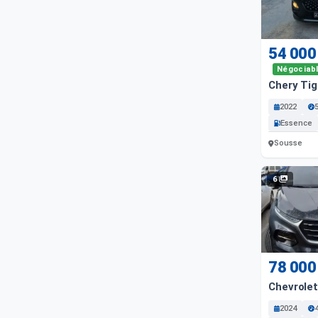
54 000
Négociab
Chery Ti
2022
Essence
Sousse
6
78 000
Chevrole
2024