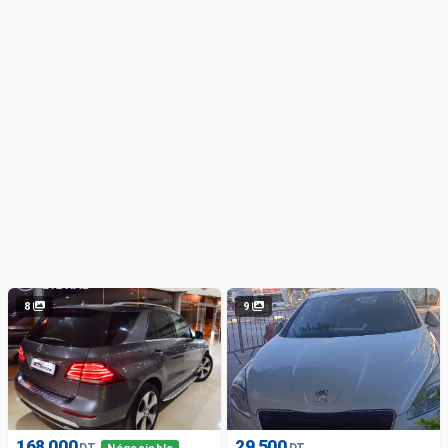
8
9
168 000
29 500
DT
DT