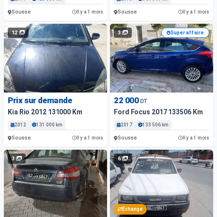
Sousse
Sousse
Il y a 1 mois
Il y a 1 mois
12
3
Super affaire
Prix sur demande
22 000
DT
Kia Rio 2012 131000 Km
Ford Focus 2017 133506 Km
2012
131 000 km
2017
133 506 km
Sousse
Sousse
Il y a 1 mois
Il y a 1 mois
3
6
Échange