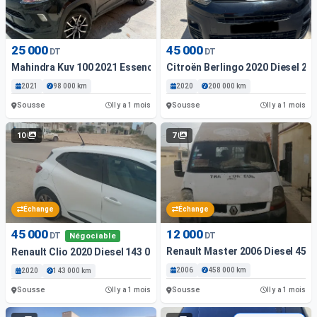
25 000
45 000
DT
DT
Mahindra Kuv 100 2021 Essence 98 Km Sousse
Citroën Berlingo 2020 Diesel 2
2021
98 000 km
2020
200 000 km
Sousse
Sousse
Il y a 1 mois
Il y a 1 mois
10
7
Échange
Échange
45 000
12 000
DT
DT
Négociable
Renault Master 2006 Diesel 458
Renault Clio 2020 Diesel 143 000 Km Sousse
2006
458 000 km
2020
143 000 km
Sousse
Sousse
Il y a 1 mois
Il y a 1 mois