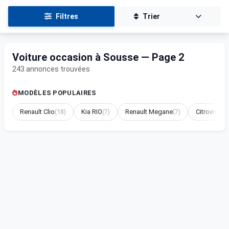
Filtres
Trier
Voiture occasion à Sousse — Page 2
243 annonces trouvées
MODÈLES POPULAIRES
Renault Clio
(18)
Kia RIO
(7)
Renault Megane
(7)
Citroen BE