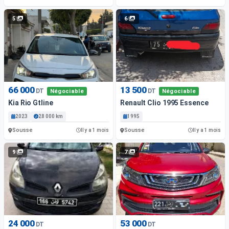
5
6
66 000
13 500
DT
DT
Négociable
Négociable
Kia Rio Gtline
Renault Clio 1995 Essence
2023
28 000 km
1995
Sousse
Sousse
Il y a 1 mois
Il y a 1 mois
9
7
24 000
53 000
DT
DT