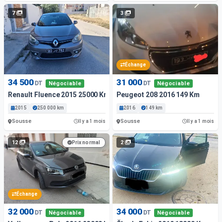
7
3
Échange
34 500
31 000
DT
DT
Négociable
Négociable
Renault Fluence 2015 25000 Km
Peugeot 208 2016 149 Km
2015
250 000 km
2016
149 km
Sousse
Sousse
Il y a 1 mois
Il y a 1 mois
12
2
Prix normal
Échange
32 000
34 000
DT
DT
Négociable
Négociable