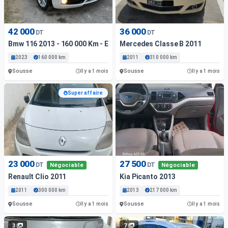
42 000
36 000
DT
DT
Bmw 116 2013 - 160 000 Km - Essence
Mercedes Classe B 2011
2023
160 000 km
2011
310 000 km
Sousse
Sousse
Il y a 1 mois
Il y a 1 mois
Super affaire
23 000
27 500
DT
DT
Négociable
Négociable
Renault Clio 2011
Kia Picanto 2013
2011
300 000 km
2013
217 000 km
Sousse
Sousse
Il y a 1 mois
Il y a 1 mois
3
7