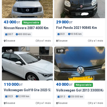
43 000
29 000
DT
DT
Négociable
Fiat Panda 2021 90845 Km
Nissan Navara 2007 4000 Km
2021
90 845 km
2007
400 000 km
Sousse
Sousse
Il y a 1 mois
Il y a 1 mois
12
3
110 000
40 000
DT
DT
Négociable
Volkswagen Golf 8 Gte 2023 52000 Km
Volkswagen Gol 2013 33000 Km
2023
52 000 km
2013
330 000 km
Sousse
Sousse
Il y a 1 mois
Il y a 1 mois