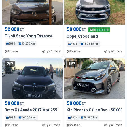
52 000
50 000
DT
DT
Négociable
Tivoli Sang Yong Essence
Oppel Crossland
2018
83 200 km
2021
102 015 km
Sousse
Sousse
Il y a 1 mois
Il y a 1 mois
7
8
50 000
50 000
DT
DT
Bmm X1 Année 2017 Mat 255
Kia Picanto Gtline Bva - 50 000 
2017
260 000 km
2024
50 000 km
Sousse
Sousse
Il y a 1 mois
Il y a 1 mois