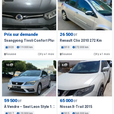
Prix sur demande
26 500
DT
Ssangyong Tivoli Confort Plus
Renault Clio 2010 272 Km
2020
119 000 km
2010
272 000 km
Sousse
Sousse
Il y a 1 mois
Il y a 1 mois
10
6
59 500
65 000
DT
DT
À Vendre – Seat Leon Style 1. 2 Tsi – Première Main – Exc...
Nissan X-Trail 2015
2017
120 800 km
2015
360 000 km