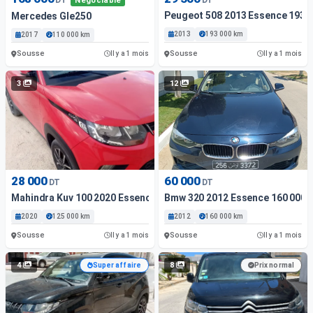
Négociable
Peugeot 508 2013 Essence 193 
Mercedes Gle250
2013
193 000 km
2017
110 000 km
Sousse
Sousse
Il y a 1 mois
Il y a 1 mois
3
12
28 000
60 000
DT
DT
Mahindra Kuv 100 2020 Essence 125 000 Km Sousse
Bmw 320 2012 Essence 160 000
2020
125 000 km
2012
160 000 km
Sousse
Sousse
Il y a 1 mois
Il y a 1 mois
4
8
Super affaire
Prix normal