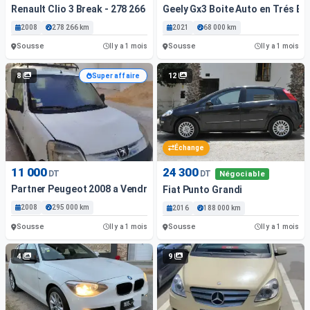
Renault Clio 3 Break - 278 266 Km - Essence
Geely Gx3 Boite Auto en Trés Bo
2008
278 266 km
2021
68 000 km
Sousse
Sousse
Il y a 1 mois
Il y a 1 mois
8
12
Super affaire
Échange
11 000
24 300
DT
DT
Négociable
Partner Peugeot 2008 a Vendre
Fiat Punto Grandi
2008
295 000 km
2016
188 000 km
Sousse
Sousse
Il y a 1 mois
Il y a 1 mois
4
9