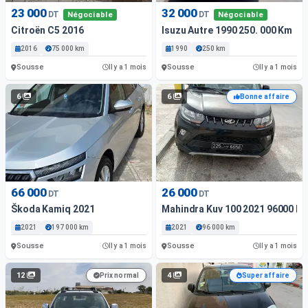
23 000
32 000
DT
DT
Négociable
Négociable
Citroën C5 2016
Isuzu Autre 1990 250. 000 Km
2016
75 000 km
1990
250 km
Sousse
Sousse
Il y a 1 mois
Il y a 1 mois
6
6
Bonne affaire
66 000
26 000
DT
DT
Škoda Kamiq 2021
Mahindra Kuv 100 2021 96000 K
2021
197 000 km
2021
96 000 km
Sousse
Sousse
Il y a 1 mois
Il y a 1 mois
12
4
Prix normal
Super affaire