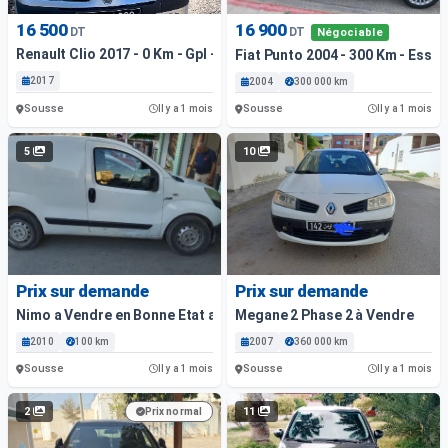
16 500
16 900
DT
DT
Négociable
Renault Clio 2017 - 0 Km - Gpl + Essence
Fiat Punto 2004 - 300 Km - Esse
2017
2004
300 000 km
Sousse
Sousse
Il y a 1 mois
Il y a 1 mois
5
10
Prix sur demande
Prix sur demande
Nimo a Vendre en Bonne Etat a Sousse
Megane 2 Phase 2 à Vendre
2010
100 km
2007
360 000 km
Sousse
Sousse
Il y a 1 mois
Il y a 1 mois
2
11
Prix normal