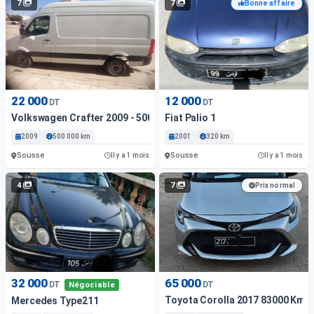
7
7
Bonne affaire
22 000
12 000
DT
DT
Volkswagen Crafter 2009 - 500 000 Km - Diesel
Fiat Palio 1
2009
500 000 km
2001
320 km
Sousse
Sousse
Il y a 1 mois
Il y a 1 mois
4
7
Prix normal
32 000
65 000
DT
DT
Négociable
Toyota Corolla 2017 83000 Km
Mercedes Type211