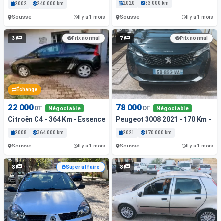
2020
83 000 km
2002
240 000 km
Sousse
Sousse
Il y a 1 mois
Il y a 1 mois
3
7
Prix normal
Prix normal
Échange
22 000
78 000
DT
DT
Négociable
Négociable
Citroën C4 - 364 Km - Essence
Peugeot 3008 2021 - 170 Km - Di
2008
364 000 km
2021
170 000 km
Sousse
Sousse
Il y a 1 mois
Il y a 1 mois
8
8
Super affaire