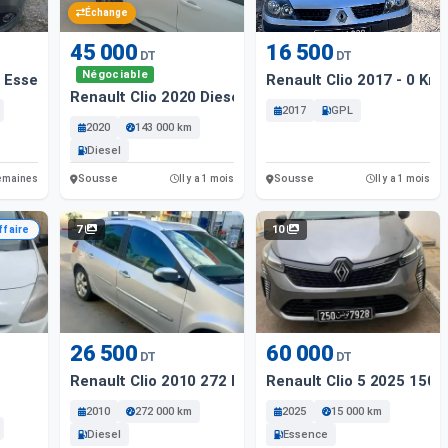
Échange
45 000
16 500
DT
DT
Négociable
7 Essence
Renault Clio 2017 - 0 Km 
Renault Clio 2020 Diesel 143 000 Km Sousse
2017
GPL
2020
143 000 km
Diesel
Sousse
Sousse
 semaines
Il y a 1 mois
Il y a 1 mois
7
10
ffaire
26 500
60 000
DT
DT
Renault Clio 2010 272 Km
Renault Clio 5 2025 150
1
2010
272 000 km
2025
15 000 km
Diesel
Essence