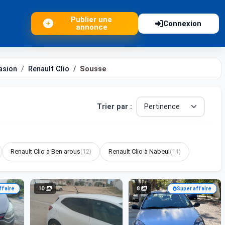
Publier une
Connexion
annonce
asion
Renault Clio
Sousse
Trier par :
Renault Clio à Ben arous
(12)
Renault Clio à Nabeul
(11)
10
8
ffaire
Super affaire