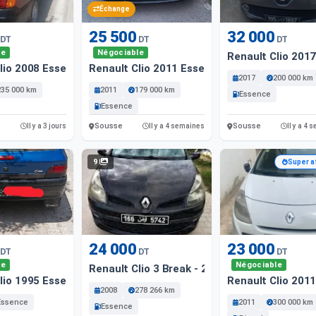
Échange
25 500
32 000
DT
DT
DT
le
Négociable
Renault Clio 201
lio 2008 Essence
Renault Clio 2011 Essence
2017
200 000 km
235 000 km
2011
179 000 km
Essence
Essence
Sousse
Sousse
Il y a 3 jours
Il y a 4 semaines
Il y a 4
9
Super a
24 000
23 000
DT
DT
DT
le
Négociable
Renault Clio 3 Break - 278 266 Km - Essence
lio 1995 Essence
Renault Clio 201
2008
278 266 km
Essence
2011
300 000 km
Essence