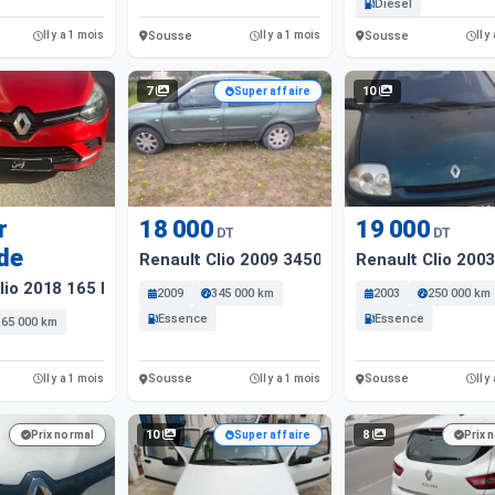
Diesel
Sousse
Sousse
Il y a 1 mois
Il y a 1 mois
Il y
7
10
Super affaire
r
18 000
19 000
DT
DT
de
Renault Clio 2009 345000 Km
Renault Clio 200
lio 2018 165 Km
2009
345 000 km
2003
250 000 km
Essence
Essence
165 000 km
Sousse
Sousse
Il y a 1 mois
Il y a 1 mois
Il y
10
8
Prix normal
Super affaire
Prix 