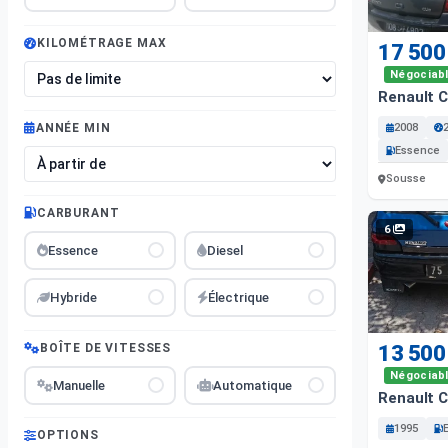
KILOMÉTRAGE MAX
17 500
Négociab
Renault C
2008
ANNÉE MIN
Essence
Sousse
CARBURANT
6
Essence
Diesel
Hybride
Électrique
BOÎTE DE VITESSES
13 500
Négociab
Manuelle
Automatique
Renault C
1995
OPTIONS