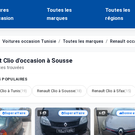
ures
Toutes les
Toutes les
casion
marques
régions
Voitures occasion Tunisie
Toutes les marques
Renault occ
t Clio d'occasion à Sousse
ces trouvées
S POPULAIRES
Clio à Tunis
(19)
Renault Clio à Sousse
(18)
Renault Clio à Sfax
(15)
5
6
Super affaire
Super affaire
Bonne a