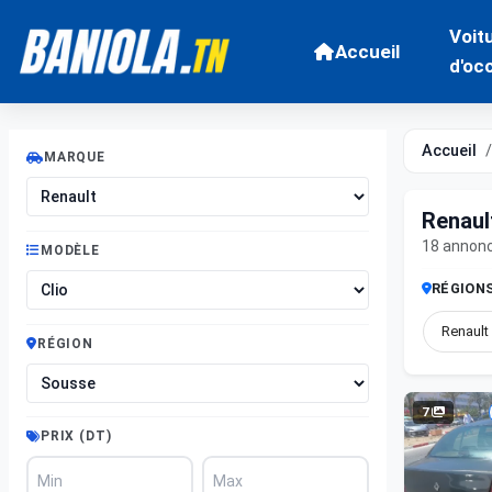
Voit
Accueil
d'oc
Accueil
MARQUE
Renaul
18 annon
MODÈLE
RÉGION
Renault 
RÉGION
7
PRIX (DT)