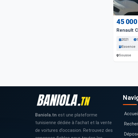
45 000
Renault C
2021
Essence
Sousse
Navi
Accuei
Baniola.tn
est une plateforme
tunisienne dédiée à l’achat et la vente
Recher
de voitures d’occasion. Retrouvez des
Dépos