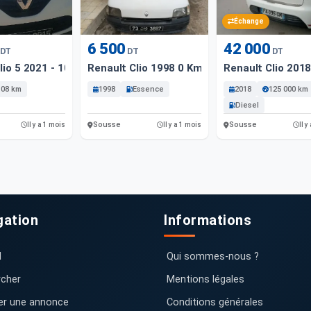
Échange
6 500
42 000
DT
DT
DT
lio 5 2021 - 108 Km - Essence
Renault Clio 1998 0 Km
Renault Clio 201
108 km
1998
Essence
2018
125 000 km
Diesel
Sousse
Sousse
Il y a 1 mois
Il y a 1 mois
Il y
gation
Informations
l
Qui sommes-nous ?
cher
Mentions légales
er une annonce
Conditions générales