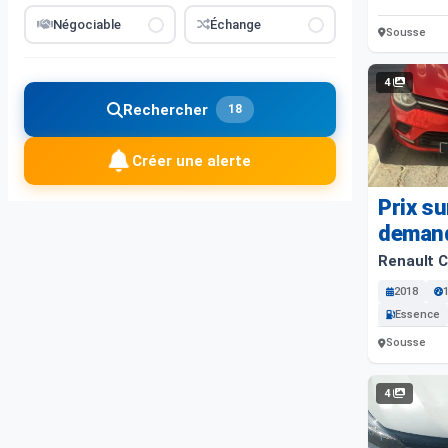
Négociable
Échange
Sousse
4
Rechercher
18
Créer une alerte
Prix su
deman
Renault C
2018
Essence
Sousse
4