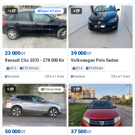
12
4
Super affaire
23 000
39 000
DT
DT
Renault Clio 2013 - 278 000 Km - Essence
Volkswagen Polo Sedan
2013
278 000 km
2016
79 000 km
Sousse
Sousse
Il y a 1 mois
Il y a 1 mois
5
2
Prix normal
50 000
37 500
DT
DT