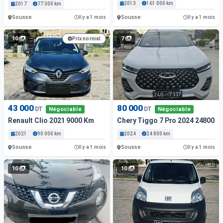
2013
161 000 km
2017
77 300 km
Sousse
Sousse
Il y a 1 mois
Il y a 1 mois
10
7
Prix normal
43 000
80 000
DT
DT
Négociable
Négociable
Renault Clio 2021 9000 Km
Chery Tiggo 7 Pro 2024 24800 K
2021
90 000 km
2024
24 800 km
Sousse
Sousse
Il y a 1 mois
Il y a 1 mois
10
10