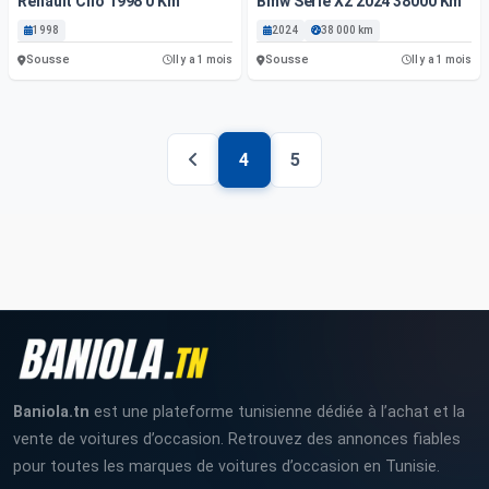
Renault Clio 1998 0 Km
Bmw Série X2 2024 38000 Km
1998
2024
38 000 km
Sousse
Sousse
Il y a 1 mois
Il y a 1 mois
4
5
Baniola.tn
est une plateforme tunisienne dédiée à l’achat et la
vente de voitures d’occasion. Retrouvez des annonces fiables
pour toutes les marques de voitures d’occasion en Tunisie.