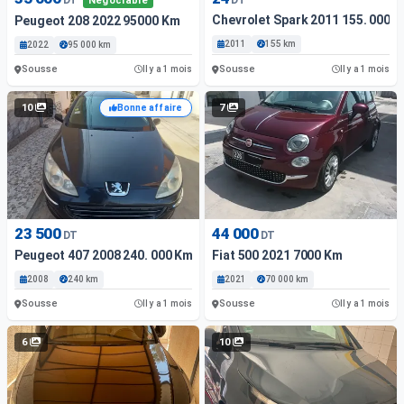
Négociable
Chevrolet Spark 2011 155. 000 
Peugeot 208 2022 95000 Km
2011
155 km
2022
95 000 km
Sousse
Sousse
Il y a 1 mois
Il y a 1 mois
10
7
Bonne affaire
23 500
44 000
DT
DT
Peugeot 407 2008 240. 000 Km
Fiat 500 2021 7000 Km
2008
240 km
2021
70 000 km
Sousse
Sousse
Il y a 1 mois
Il y a 1 mois
6
10