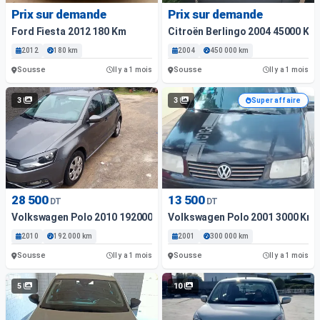
Prix sur demande
Prix sur demande
Ford Fiesta 2012 180 Km
Citroën Berlingo 2004 45000 Km
2012
180 km
2004
450 000 km
Sousse
Sousse
Il y a 1 mois
Il y a 1 mois
3
3
Super affaire
28 500
13 500
DT
DT
Volkswagen Polo 2010 192000 Km
Volkswagen Polo 2001 3000 Km
2010
192 000 km
2001
300 000 km
Sousse
Sousse
Il y a 1 mois
Il y a 1 mois
5
10