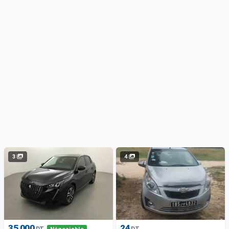
3
4
35 000
24
DT
DT