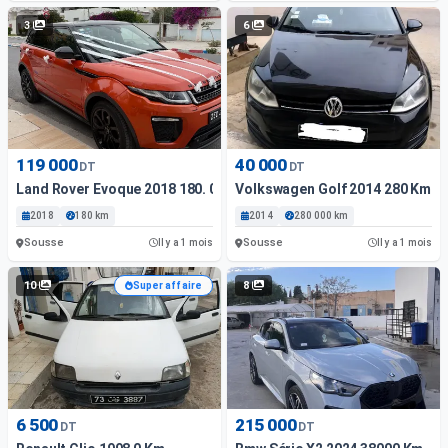
3
6
119 000
40 000
DT
DT
Land Rover Evoque 2018 180. 000 Km
Volkswagen Golf 2014 280 Km
2018
180 km
2014
280 000 km
Sousse
Sousse
Il y a 1 mois
Il y a 1 mois
10
8
Super affaire
6 500
215 000
DT
DT