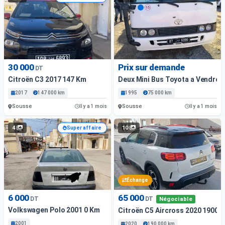
30 000
Prix sur demande
DT
Citroën C3 2017 147 Km
Deux Mini Bus Toyota a Vendre
2017
147 000 km
1995
75 000 km
Sousse
Sousse
Il y a 1 mois
Il y a 1 mois
4
10
Super affaire
Échange
6 000
65 000
DT
DT
Négociable
Volkswagen Polo 2001 0 Km
Citroën C5 Aircross 2020 19000
2001
2020
190 000 km