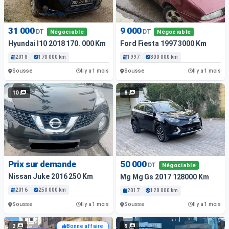
31 000
9 000
DT
DT
Négociable
Négociable
Hyundai I10 2018 170. 000 Km
Ford Fiesta 1997 3000 Km
2018
170 000 km
1997
300 000 km
Sousse
Sousse
Il y a 1 mois
Il y a 1 mois
10
8
Prix sur demande
50 000
DT
Négociable
Nissan Juke 2016 250 Km
Mg Mg Gs 2017 128000 Km
2016
250 000 km
2017
128 000 km
Sousse
Sousse
Il y a 1 mois
Il y a 1 mois
2
9
Bonne affaire