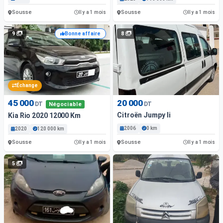
Sousse
Sousse
Il y a 1 mois
Il y a 1 mois
9
8
Bonne affaire
Échange
45 000
20 000
DT
DT
Négociable
Citroën Jumpy Ii
Kia Rio 2020 12000 Km
2006
0 km
2020
120 000 km
Sousse
Sousse
Il y a 1 mois
Il y a 1 mois
5