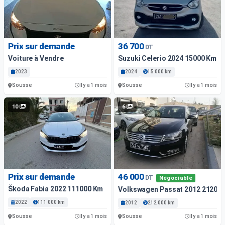
Prix sur demande
36 700
DT
Voiture à Vendre
Suzuki Celerio 2024 15000 Km
2023
2024
15 000 km
Sousse
Sousse
Il y a 1 mois
Il y a 1 mois
10
6
Prix sur demande
46 000
DT
Négociable
Škoda Fabia 2022 111000 Km
Volkswagen Passat 2012 21200
2022
111 000 km
2012
212 000 km
Sousse
Sousse
Il y a 1 mois
Il y a 1 mois