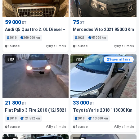
59 000
75
DT
DT
Audi Q5 Quattro 2. 0L Diesel – Modèle 2010 – Boite Auto -...
Mercedes Vito 2021 95000 Km
2010
360 000 km
2021
95 000 km
Sousse
Sousse
Il y a 1 mois
Il y a 1 mois
5
7
Super affaire
21 800
33 000
DT
DT
Fiat Palio 3 Fire 2010 (121582 Km)
Toyota Yaris 2018 113000 Km
2010
121 582 km
2018
113 000 km
Sousse
Sousse
Il y a 1 mois
Il y a 1 mois