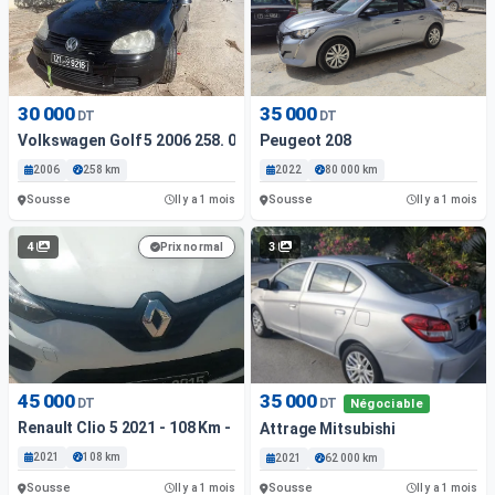
30 000
35 000
DT
DT
Volkswagen Golf 5 2006 258. 000 Km
Peugeot 208
2006
258 km
2022
80 000 km
Sousse
Sousse
Il y a 1 mois
Il y a 1 mois
4
3
Prix normal
45 000
35 000
DT
DT
Négociable
Renault Clio 5 2021 - 108 Km - Essence
Attrage Mitsubishi
2021
108 km
2021
62 000 km
Sousse
Sousse
Il y a 1 mois
Il y a 1 mois