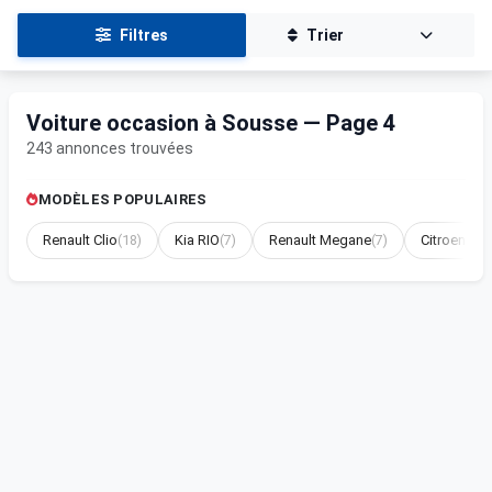
Filtres
Trier
Voiture occasion à Sousse — Page 4
243 annonces trouvées
MODÈLES POPULAIRES
Renault Clio
(18)
Kia RIO
(7)
Renault Megane
(7)
Citroen BE