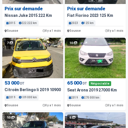
Prix sur demande
Prix sur demande
Nissan Juke 2015 222 Km
Fiat Fiorino 2023 125 Km
2015
222 222 km
2023
125 km
Sousse
Sousse
Il y a 1 mois
Il y a 1 mois
7
10
53 000
65 000
DT
DT
Négociable
Citroën Berlingo Ii 2019 109000 Km
Seat Arona 2019 27000 Km
2019
109 000 km
2019
270 000 km
Sousse
Sousse
Il y a 1 mois
Il y a 1 mois
10
6