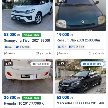
10
10
58 000
19 000
DT
DT
Négociable
Renault Clio 2003 25000 Km
Ssangyong Tivoli 2021 98000 Km
2003
250 000 km
2021
98 000 km
Sousse
Sousse
Il y a 1 mois
Il y a 1 mois
5
7
Prix normal
Super affaire
36 800
63 000
DT
DT
Négociable
Mercedes Classe Cla 2013 Amg 
Hyundai I10 2017 77300 Km