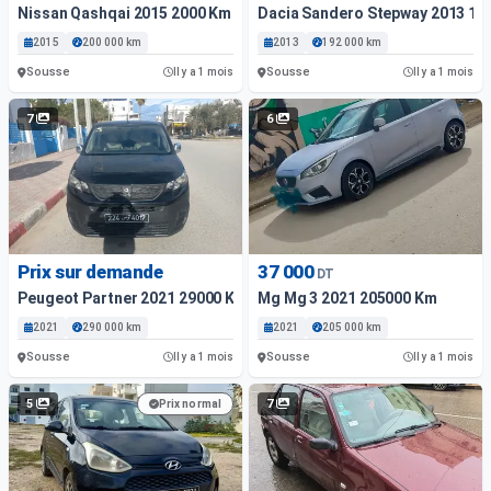
Nissan Qashqai 2015 2000 Km
Dacia Sandero Stepway 2013 19
2015
200 000 km
2013
192 000 km
Sousse
Sousse
Il y a 1 mois
Il y a 1 mois
7
6
Prix sur demande
37 000
DT
Peugeot Partner 2021 29000 Km
Mg Mg 3 2021 205000 Km
2021
290 000 km
2021
205 000 km
Sousse
Sousse
Il y a 1 mois
Il y a 1 mois
5
7
Prix normal