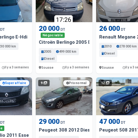
20 000
26 000
DT
DT
DT
Négociable
erlingo E-Hdi Diesel
Renault Megane 2
Citroën Berlingo 2005 Diesel
230 000 km
2010
278 000 km
2005
499 000 km
Diesel
Diesel
Sousse
Sousse
Il y a 3 semaines
Il y a 3 semaines
Il y a 3
9
12
Super affaire
Prix normal
29 000
47 000
DT
DT
DT
le
Peugeot 308 2012 Diesel
Peugeot 508 2017
lio 2011 Essence