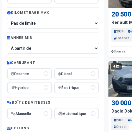
20 500
KILOMÉTRAGE MAX
Renault 
2004
ANNÉE MIN
Essence
Sousse
CARBURANT
4
Essence
Diesel
Hybride
Électrique
30 000
BOÎTE DE VITESSES
Dacia Dok
Manuelle
Automatique
2018
Diesel
OPTIONS