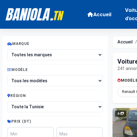
Voit
Accueil
d'oc
Accueil
MARQUE
Voitur
241 anno
MODÈLE
MODÈLE
Renault 
RÉGION
6
PRIX (DT)