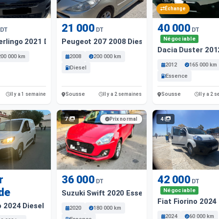
Échange
21 000
40 000
DT
DT
DT
Négociable
erlingo 2021 Diesel
Peugeot 207 2008 Diesel
Dacia Duster 201
200 000 km
2008
200 000 km
2012
165 000 km
Diesel
Essence
Sousse
Sousse
Il y a 1 semaine
Il y a 2 semaines
Il y a 2
7
4
Prix normal
r
36 000
42 000
DT
DT
de
Négociable
Suzuki Swift 2020 Essence
Fiat Fiorino 2024
o 2024 Diesel
2020
180 000 km
2024
60 000 km