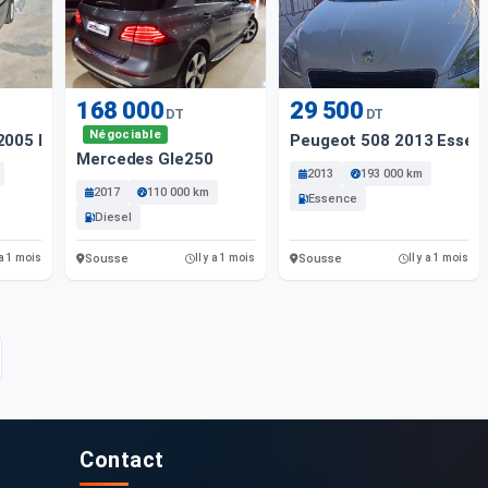
168 000
29 500
DT
DT
Négociable
2005 Diesel Sousse
Peugeot 508 2013 Essen
Mercedes Gle250
2013
193 000 km
2017
110 000 km
Essence
Diesel
Sousse
Sousse
 a 1 mois
Il y a 1 mois
Il y a 1 mois
Contact