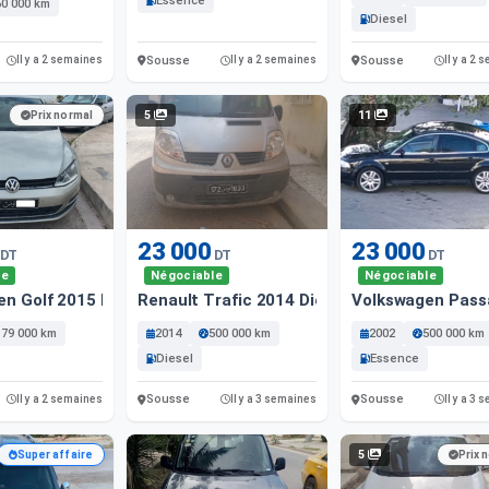
Essence
60 000 km
Diesel
Sousse
Sousse
Il y a 2 semaines
Il y a 2 semaines
Il y a 2
5
11
Prix normal
23 000
23 000
DT
DT
DT
le
Négociable
Négociable
en Golf 2015 Essence
Renault Trafic 2014 Diesel
Volkswagen Pass
179 000 km
2014
500 000 km
2002
500 000 km
Diesel
Essence
Sousse
Sousse
Il y a 2 semaines
Il y a 3 semaines
Il y a 3
5
Super affaire
Prix 