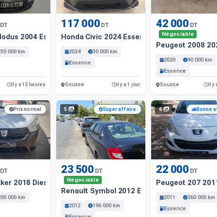
117 000
42 000
DT
DT
DT
Négociable
Modus 2004 Essence
Honda Civic 2024 Essence
Peugeot 2008 20
230 000 km
2024
30 000 km
2020
90 000 km
Essence
Essence
Sousse
Sousse
Il y a 15 heures
Il y a 1 jour
Il y
5
6
Prix normal
Super affaire
Bonne a
23 500
22 000
DT
DT
DT
Négociable
ker 2018 Diesel
Peugeot 207 201
Renault Symbol 2012 Essence
200 000 km
2011
260 000 km
2012
196 000 km
Essence
Essence