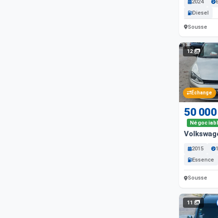
2024
Diesel
Sousse
12
Échange
50 000
Négociab
Volkswag
2015
Essence
Sousse
11