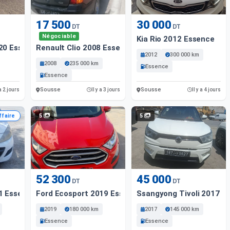
17 500
30 000
DT
DT
Négociable
Kia Rio 2012 Essence
20 Essence
Renault Clio 2008 Essence
2012
300 000 km
2008
235 000 km
Essence
Essence
Sousse
Sousse
 a 2 jours
Il y a 3 jours
Il y a 4 jours
5
5
ffaire
52 300
45 000
DT
DT
1 Essence
Ford Ecosport 2019 Essence
Ssangyong Tivoli 2017 E
2019
180 000 km
2017
145 000 km
Essence
Essence