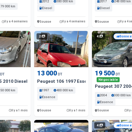
2012
380 000 km
2017
248 000 km
179 000 km
Diesel
Diesel
Sousse
Sousse
Il y a 4 semaines
Il y a 4 semaines
Il y a 4
2
4
Bonne a
13 000
19 500
DT
DT
DT
Négociable
5 2010 Diesel
Peugeot 106 1997 Essence Sousse
Peugeot 307 200
350 000 km
1997
400 000 km
2004
300 000 km
Essence
Essence
Sousse
Sousse
Il y a 1 mois
Il y a 1 mois
Il y
4
Bonne a