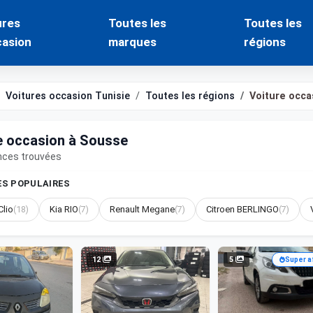
ures
Toutes les
Toutes les
casion
marques
régions
Voitures occasion Tunisie
Toutes les régions
Voiture occ
e occasion à Sousse
nces trouvées
S POPULAIRES
Clio
(18)
Kia RIO
(7)
Renault Megane
(7)
Citroen BERLINGO
(7)
12
5
Super a