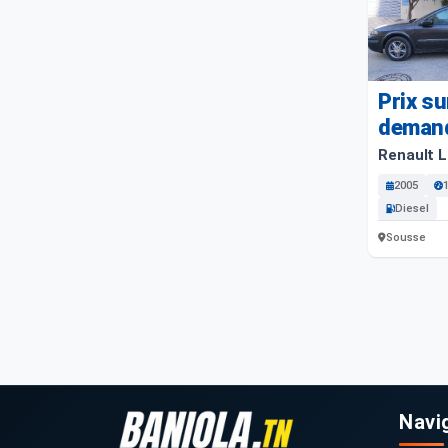
Prix su
deman
Renault 
2005
Diesel
Sousse
Navi