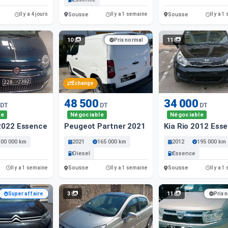
Sousse
Sousse
Il y a 4 jours
Il y a 1 semaine
Il y a 
10
11
Prix normal
Échange
48 500
34 000
DT
DT
DT
le
Négociable
Négociable
2022 Essence
Peugeot Partner 2021 Diesel
Kia Rio 2012 Ess
100 000 km
2021
165 000 km
2012
195 000 km
Diesel
Essence
Sousse
Sousse
Il y a 1 semaine
Il y a 1 semaine
Il y a 
3
11
Super affaire
Prix 