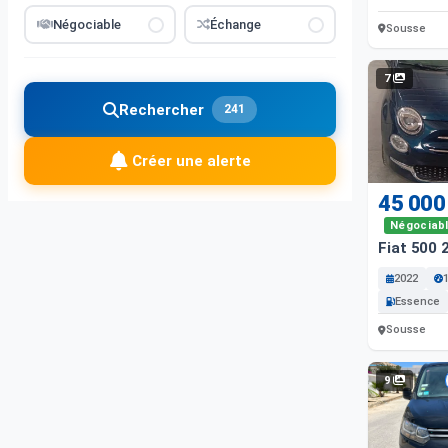
Négociable
Échange
Sousse
7
Rechercher
241
Créer une alerte
45 000
Négociab
Fiat 500 
2022
Essence
Sousse
9