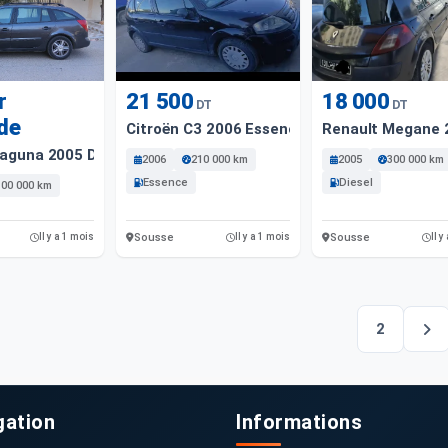
r
21 500
18 000
DT
DT
de
Citroën C3 2006 Essence Sousse
Renault Megane 
Laguna 2005 Diesel Sousse
2006
210 000 km
2005
300 000 km
Essence
Diesel
100 000 km
Sousse
Sousse
Il y a 1 mois
Il y a 1 mois
Il y
2
gation
Informations