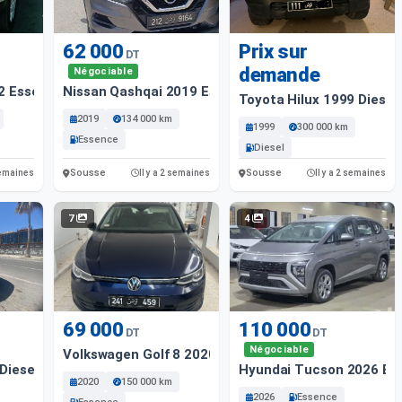
62 000
Prix sur
DT
demande
Négociable
2 Essence
Nissan Qashqai 2019 Essence
Toyota Hilux 1999 Diesel
2019
134 000 km
1999
300 000 km
Essence
Diesel
Sousse
Sousse
 semaines
Il y a 2 semaines
Il y a 2 semaines
7
4
69 000
110 000
DT
DT
Négociable
Volkswagen Golf 8 2020 Essence
 Diesel
Hyundai Tucson 2026 Es
2020
150 000 km
2026
Essence