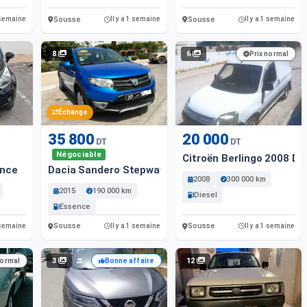
Sousse
Sousse
1 semaine
Il y a 1 semaine
Il y a 1 semaine
8
6
Prix normal
Échange
35 800
20 000
DT
DT
Négociable
Citroën Berlingo 2008 Die
ence
Dacia Sandero Stepway 2015 Essence
2008
300 000 km
2015
190 000 km
Diesel
Essence
Sousse
Sousse
1 semaine
Il y a 1 semaine
Il y a 1 semaine
3
12
normal
Bonne affaire