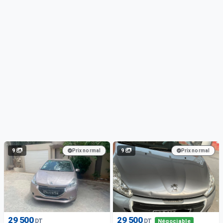
9
9
Prix normal
Prix normal
29 500
29 500
DT
DT
Négociable