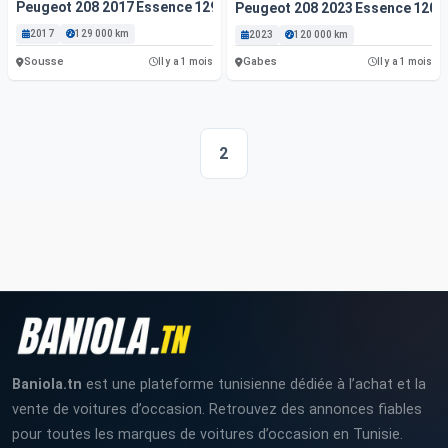
Peugeot 208 2017 Essence 129 000 Km
Peugeot 208 2023 Essence 120 
2017
129 000 km
2023
120 000 km
Sousse
Gabes
Il y a 1 mois
Il y a 1 mois
2
Baniola.tn
est une plateforme tunisienne dédiée à l’achat et la
vente de voitures d’occasion. Retrouvez des annonces fiables
pour toutes les marques de voitures d’occasion en Tunisie.