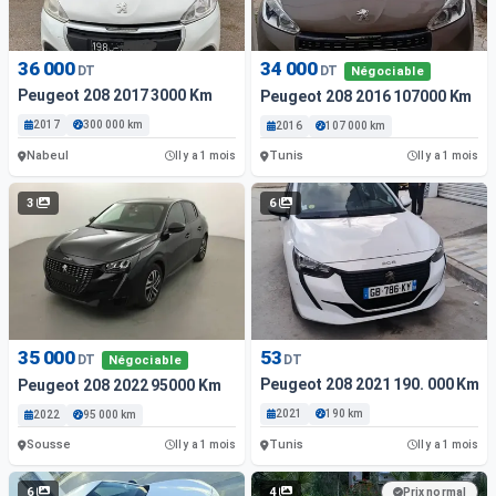
36 000
34 000
DT
DT
Négociable
Peugeot 208 2017 3000 Km
Peugeot 208 2016 107000 Km
2017
300 000 km
2016
107 000 km
Nabeul
Tunis
Il y a 1 mois
Il y a 1 mois
3
6
35 000
53
DT
DT
Négociable
Peugeot 208 2021 190. 000 Km
Peugeot 208 2022 95000 Km
2021
190 km
2022
95 000 km
Sousse
Tunis
Il y a 1 mois
Il y a 1 mois
6
4
Prix normal