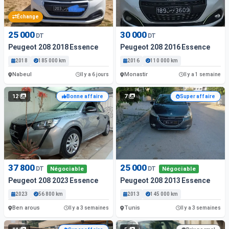
Échange
25 000
30 000
DT
DT
Peugeot 208 2018 Essence
Peugeot 208 2016 Essence
2018
185 000 km
2016
110 000 km
Nabeul
Monastir
Il y a 6 jours
Il y a 1 semaine
12
7
Bonne affaire
Super affaire
37 800
25 000
DT
DT
Négociable
Négociable
Peugeot 208 2023 Essence
Peugeot 208 2013 Essence
2023
56 800 km
2013
145 000 km
Ben arous
Tunis
Il y a 3 semaines
Il y a 3 semaines