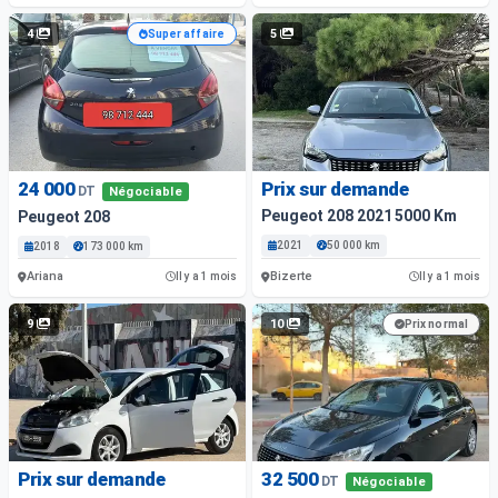
4
5
Super affaire
24 000
Prix sur demande
DT
Négociable
Peugeot 208 2021 5000 Km
Peugeot 208
2021
50 000 km
2018
173 000 km
Ariana
Bizerte
Il y a 1 mois
Il y a 1 mois
9
10
Prix normal
Prix sur demande
32 500
DT
Négociable