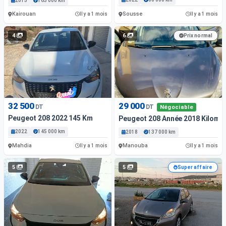
2015
163 000 km
Kairouan
Sousse
Il y a 1 mois
Il y a 1 mois
4
6
Prix normal
32 500
29 000
DT
DT
Négociable
Peugeot 208 2022 145 Km
Peugeot 208 Année 2018 Kilomé
2022
145 000 km
2018
137 000 km
Mahdia
Manouba
Il y a 1 mois
Il y a 1 mois
5
5
Super affaire