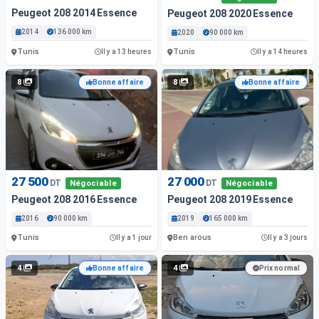
Peugeot 208 2014 Essence
Peugeot 208 2020 Essence
2014
136 000 km
2020
90 000 km
Tunis
Tunis
Il y a 13 heures
Il y a 14 heures
8
8
Bonne affaire
Bonne affaire
27 500
27 000
DT
DT
Négociable
Négociable
Peugeot 208 2016 Essence
Peugeot 208 2019 Essence
2016
90 000 km
2019
165 000 km
Tunis
Ben arous
Il y a 1 jour
Il y a 3 jours
4
4
Bonne affaire
Prix normal