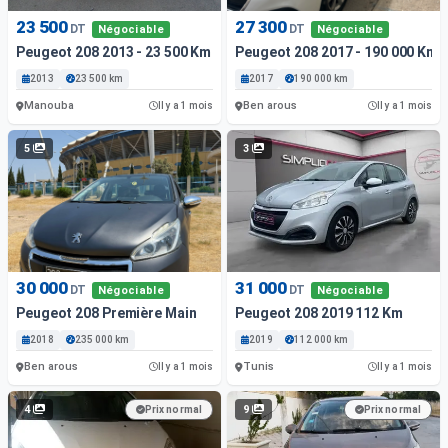
23 500
27 300
DT
DT
Négociable
Négociable
Peugeot 208 2013 - 23 500 Km - Essence
Peugeot 208 2017 - 190 000 Km 
2013
23 500 km
2017
190 000 km
Manouba
Ben arous
Il y a 1 mois
Il y a 1 mois
5
3
30 000
31 000
DT
DT
Négociable
Négociable
Peugeot 208 Première Main
Peugeot 208 2019 112 Km
2018
235 000 km
2019
112 000 km
Ben arous
Tunis
Il y a 1 mois
Il y a 1 mois
4
9
Prix normal
Prix normal