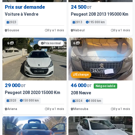
Prix sur demande
24 500
DT
Voiture à Vendre
Peugeot 208 2013 195000 Km
2023
2013
195 000 km
Sousse
Nabeul
Il y a 1 mois
Il y a 1 mois
6
6
Prix normal
Échange
29 000
46 000
DT
DT
Négociable
Peugeot 208 2020 15000 Km
208 Neuve
2020
150 000 km
2024
8 000 km
Ariana
Manouba
Il y a 1 mois
Il y a 1 mois