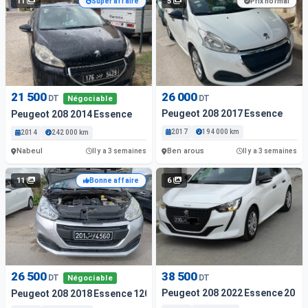
11
5
Super affaire
Prix normal
21 500
26 000
DT
DT
Négociable
Peugeot 208 2017 Essence
Peugeot 208 2014 Essence
2017
194 000 km
2014
242 000 km
Nabeul
Ben arous
Il y a 3 semaines
Il y a 3 semaines
11
6
Bonne affaire
26 500
38 500
DT
DT
Négociable
Peugeot 208 2022 Essence 20 00
Peugeot 208 2018 Essence 120 Km Tunis