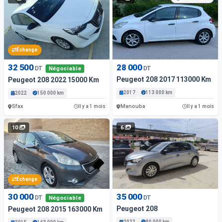
Échange
32 500
28 000
DT
DT
Négociable
Peugeot 208 2017 113000 Km
Peugeot 208 2022 15000 Km
2017
113 000 km
2022
150 000 km
Sfax
Manouba
Il y a 1 mois
Il y a 1 mois
10
6
Échange
30 000
35 000
DT
DT
Négociable
Peugeot 208
Peugeot 208 2015 163000 Km
2022
80 000 km