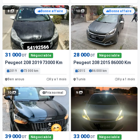
8
10
Bonne affaire
Bonne affaire
31 000
28 000
DT
DT
Négociable
Négociable
Peugeot 208 2019 73000 Km
Peugeot 208 2015 86000 Km
2019
73 000 km
2015
86 000 km
Ben arous
Tunis
Il y a 1 mois
Il y a 1 mois
10
9
Prix normal
39 000
33 000
DT
DT
Négociable
Négociable