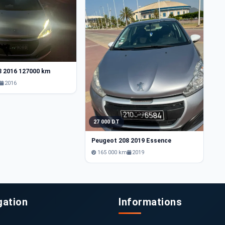
2
8 2016 127000 km
P
2016
27 000 DT
Peugeot 208 2019 Essence
165 000 km
2019
gation
Informations