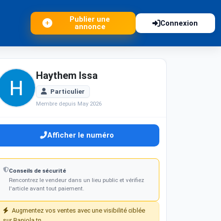
Publier une
Connexion
annonce
Haythem Issa
Particulier
Membre depuis May 2026
Afficher le numéro
Conseils de sécurité
Rencontrez le vendeur dans un lieu public et vérifiez
l'article avant tout paiement.
Augmentez vos ventes avec une visibilité ciblée
sur Baniola.tn