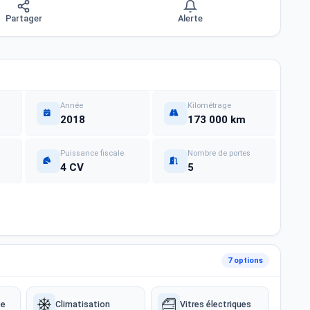
Partager
Alerte
Année
Kilométrage
2018
173 000 km
Puissance fiscale
Nombre de portes
4 CV
5
7 options
ée
Climatisation
Vitres électriques