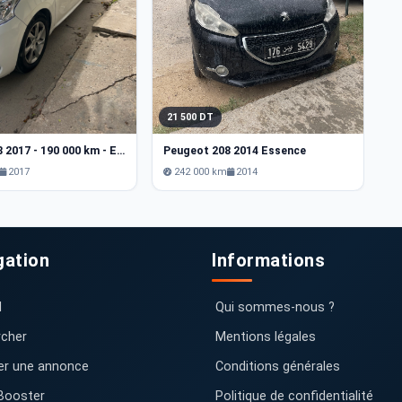
P
21 500 DT
Peugeot 208 2017 - 190 000 km - Essence
Peugeot 208 2014 Essence
2017
242 000 km
2014
gation
Informations
l
Qui sommes-nous ?
cher
Mentions légales
er une annonce
Conditions générales
Booster
Politique de confidentialité