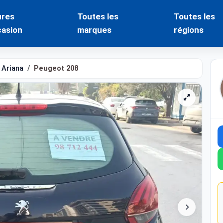
ures
Toutes les
Toutes les
casion
marques
régions
Ariana
Peugeot 208