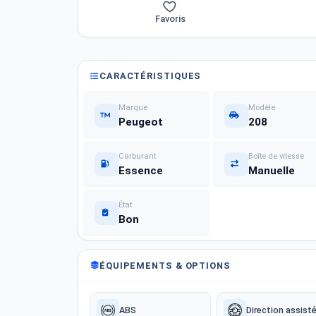
Favoris
CARACTÉRISTIQUES
Marque
Modèle
Peugeot
208
Carburant
Boîte de vitesse
Essence
Manuelle
État
Bon
ÉQUIPEMENTS & OPTIONS
ABS
Direction assist