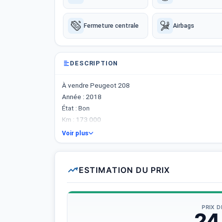
Fermeture centrale
Airbags
DESCRIPTION
À vendre Peugeot 208
Année : 2018
État : Bon
Km : 173 000
Contacter : 98 712 444
Voir plus
ESTIMATION DU PRIX
PRIX 
24