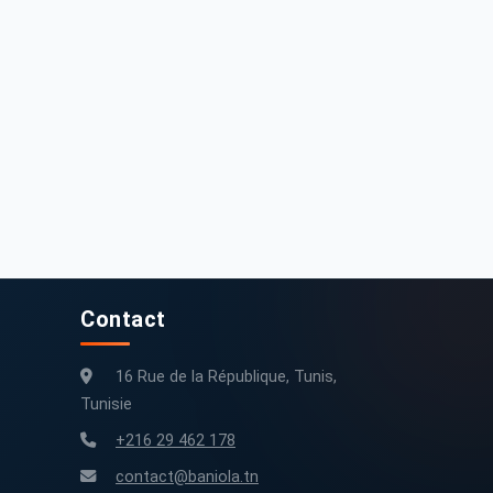
eugeot 208 2018 Essence
Peugeot 208 2018 Essence 120 km Tunis
185 000 km
2018
120 000 km
2018
Contact
16 Rue de la République, Tunis,
Tunisie
+216 29 462 178
contact@baniola.tn