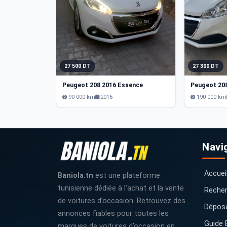
27 500 DT
27 300 DT
Peugeot 208 2016 Essence
90 000 km
2016
190 000 km
Navi
Accuei
Baniola.tn
est une plateforme
tunisienne dédiée à l’achat et la vente
Recher
de voitures d’occasion. Retrouvez des
Dépos
annonces fiables pour toutes les
Guide 
marques de voitures d’occasion en