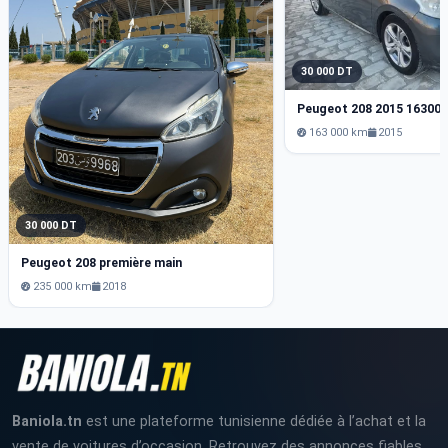
30 000 DT
Peugeot 208 2015 16300
163 000 km
2015
30 000 DT
Peugeot 208 première main
235 000 km
2018
Baniola.tn
est une plateforme tunisienne dédiée à l’achat et la
vente de voitures d’occasion. Retrouvez des annonces fiables