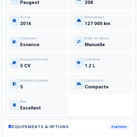
Peugeot
208
Année
Kilométrage
2016
127 000 km
Carburant
Boîte de vitesse
Essence
Manuelle
Puissance fiscale
Cylindrée
5 CV
1.2 L
Nombre de portes
Carrosserie
5
Compacte
État
Excellent
ÉQUIPEMENTS & OPTIONS
4 options