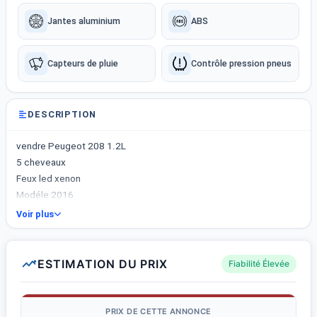
Jantes aluminium
ABS
Capteurs de pluie
Contrôle pression pneus
DESCRIPTION
vendre Peugeot 208 1.2L
5 cheveaux
Feux led xenon
Modéle 2016
Kilométrage :127 milles
Voir plus
En trés bonne état
Jonte allu
Contacter moi : 21263916
ESTIMATION DU PRIX
Fiabilité Élevée
PRIX DE CETTE ANNONCE