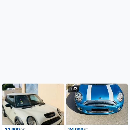
5
22 000
24 000
DT
DT