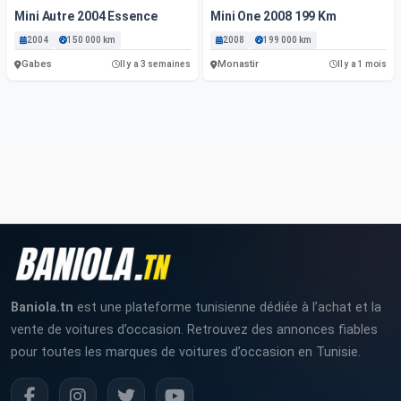
Mini Autre 2004 Essence
Mini One 2008 199 Km
2004
150 000 km
2008
199 000 km
Gabes
Monastir
Il y a 3 semaines
Il y a 1 mois
Baniola.tn
est une plateforme tunisienne dédiée à l’achat et la
vente de voitures d’occasion. Retrouvez des annonces fiables
pour toutes les marques de voitures d’occasion en Tunisie.