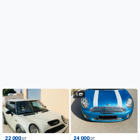
5
22 000
24 000
DT
DT