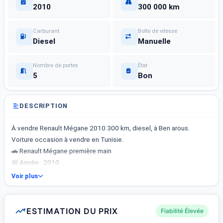
2010
300 000 km
Carburant
Boîte de vitesse
Diesel
Manuelle
Nombre de portes
État
5
Bon
DESCRIPTION
À vendre Renault Mégane 2010 300 km, diesel, à Ben arous.
Voiture occasion à vendre en Tunisie.
🚗 Renault Mégane première main
📅 Année : 2010
🏁 Kilométrage : 300 km
Voir plus
⛽ Carburant : Diesel
🚪 Portes : 5
💺 Places : 5
ESTIMATION DU PRIX
Fiabilité Élevée