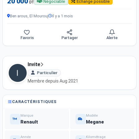
20 000
Négociable
Échange possible
DT
Ben arous, El Mourouj
Il y a 1 mois
Favoris
Partager
Alerte
Invite
Particulier
Membre depuis Aug 2021
CARACTÉRISTIQUES
Marque
Modèle
Renault
Megane
Année
Kilométrage