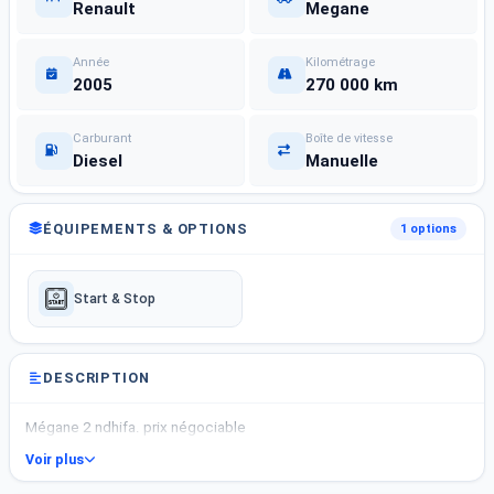
Renault
Megane
Année
Kilométrage
2005
270 000 km
Carburant
Boîte de vitesse
Diesel
Manuelle
ÉQUIPEMENTS & OPTIONS
1 options
Start & Stop
DESCRIPTION
Mégane 2 ndhifa. prix négociable
Voir plus