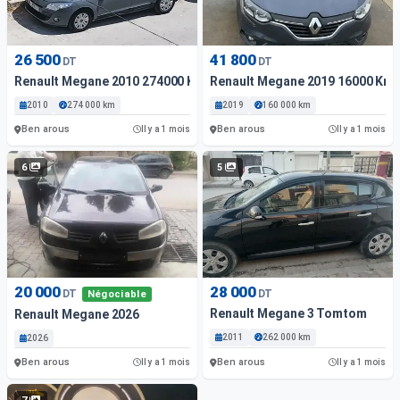
26 500
41 800
DT
DT
Renault Megane 2010 274000 Km
Renault Megane 2019 16000 Km
2010
274 000 km
2019
160 000 km
Ben arous
Ben arous
Il y a 1 mois
Il y a 1 mois
6
5
20 000
28 000
DT
DT
Négociable
Renault Megane 3 Tomtom
Renault Megane 2026
2011
262 000 km
2026
Ben arous
Ben arous
Il y a 1 mois
Il y a 1 mois