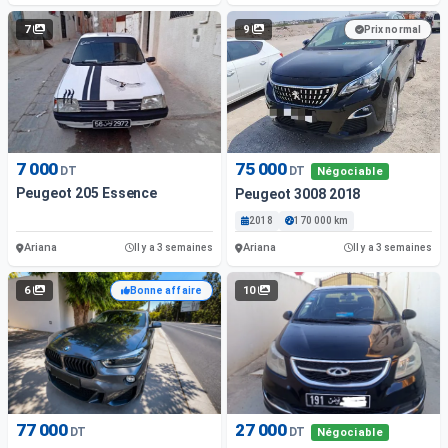
7
9
Prix normal
7 000
75 000
DT
DT
Négociable
Peugeot 205 Essence
Peugeot 3008 2018
2018
170 000 km
Ariana
Ariana
Il y a 3 semaines
Il y a 3 semaines
6
10
Bonne affaire
77 000
27 000
DT
DT
Négociable