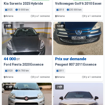
Kia Sorento 2025 Hybride
Volkswagen Golf 6 2010 Essenc
2025
10 000 km
2010
235 000 km
Ariana
Ariana
Il y a 1 semaine
Il y a 1 semaine
7
12
44 000
Prix sur demande
DT
Ford Fiesta 2020 Essence
Peugeot 807 2011 Essence
2020
56 700 km
2011
Ariana
Ariana
Il y a 1 semaine
Il y a 1 semaine
11
7