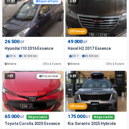
11
6
Super affaire
Échange
26 500
49 000
DT
DT
Hyundai I10 2016 Essence
Haval H2 2017 Essence
2016
140 000 km
2017
80 000 km
Ariana
Ariana
Il y a 3 jours
Il y a 3 jours
7
8
Prix normal
Échange
65 000
175 000
DT
DT
Négociable
Négociable
Toyota Corolla 2020 Essence
Kia Sorento 2025 Hybride