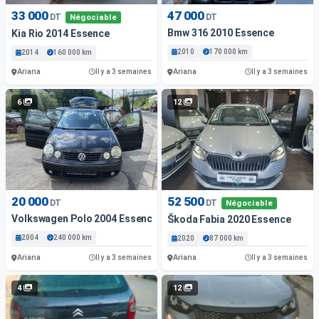
33 000
47 000
DT
DT
Négociable
Bmw 316 2010 Essence
Kia Rio 2014 Essence
2010
170 000 km
2014
160 000 km
Ariana
Ariana
Il y a 3 semaines
Il y a 3 semaines
6
12
20 000
52 500
DT
DT
Négociable
Volkswagen Polo 2004 Essence
Škoda Fabia 2020 Essence
2004
240 000 km
2020
87 000 km
Ariana
Ariana
Il y a 3 semaines
Il y a 3 semaines
4
12