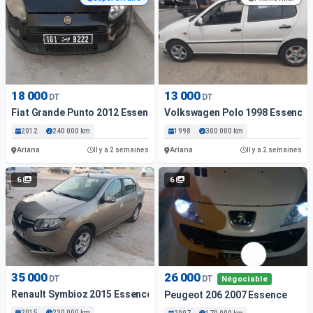
18 000
13 000
DT
DT
Fiat Grande Punto 2012 Essence
Volkswagen Polo 1998 Essence
2012
240 000 km
1998
300 000 km
Ariana
Ariana
Il y a 2 semaines
Il y a 2 semaines
6
6
35 000
26 000
DT
DT
Négociable
Renault Symbioz 2015 Essence
Peugeot 206 2007 Essence
2015
230 000 km