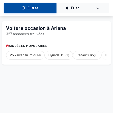
Filtres
Trier
Voiture occasion à Ariana
327 annonces trouvées
MODÈLES POPULAIRES
Volkswagen Polo
(14)
Hyundai I10
(9)
Renault Clio
(9)
Kia R