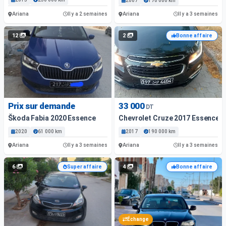
2007
170 000 km
Ariana
Ariana
Il y a 2 semaines
Il y a 3 semaines
12
2
Bonne affaire
Prix sur demande
33 000
DT
Škoda Fabia 2020 Essence
Chevrolet Cruze 2017 Essence
2020
61 000 km
2017
190 000 km
Ariana
Ariana
Il y a 3 semaines
Il y a 3 semaines
6
4
Super affaire
Bonne affaire
Échange