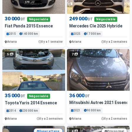
30 000
249 000
DT
DT
Négociable
Négociable
Fiat Panda 2015 Essence
Mercedes Cle 2025 Hybride
2015
140 000 km
2025
17 000 km
Ariana
Ariana
Il y a 1 semaine
Il y a 2 semaines
5
7
35 000
36 000
DT
DT
Négociable
Mitsubishi Autres 2021 Essence
Toyota Yaris 2014 Essence
2021
90 000 km
2014
230 000 km
Ariana
Ariana
Il y a 2 semaines
Il y a 2 semaines
4
Super affaire
Prix normal