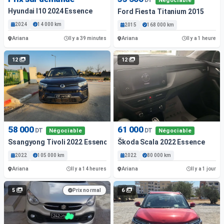
Négociable
Hyundai I10 2024 Essence
Ford Fiesta Titanium 2015
2024
14 000 km
2015
168 000 km
Ariana
Ariana
Il y a 39 minutes
Il y a 1 heure
12
12
58 000
61 000
DT
DT
Négociable
Négociable
Ssangyong Tivoli 2022 Essence
Škoda Scala 2022 Essence
2022
105 000 km
2022
80 000 km
Ariana
Ariana
Il y a 14 heures
Il y a 1 jour
5
6
Prix normal