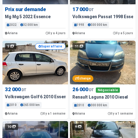
Prix sur demande
17 000
DT
Mg Mg 5 2022 Essence
Volkswagen Passat 1998 Essen
2022
32 000 km
1998
500 000 km
Ariana
Ariana
Il y a 4 jours
Il y a 5 jours
5
11
Super affaire
Échange
32 000
26 000
DT
DT
Négociable
Volkswagen Golf 6 2010 Essence
Renault Laguna 2010 Diesel
2010
265 000 km
2010
300 000 km
Ariana
Ariana
Il y a 1 semaine
Il y a 1 semaine
10
9