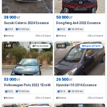
38 000
50 000
DT
DT
Suzuki Celerio 2024 Essence
Dongfeng Ax4 2022 Essence
2024
35 000 km
2022
165 000 km
Ariana
Ariana
Il y a 3 jours
Il y a 3 jours
3
12
Prix normal
Super affaire
53 000
26 500
DT
DT
Volkswagen Polo 2022 1Ère Main
Hyundai I10 2016 Essence
2022
70 000 km
2016
140 000 km
Ariana
Ariana
Il y a 3 jours
Il y a 3 jours