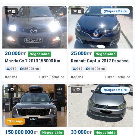
12
10
Super affaire
30 000
35 000
DT
DT
Négociable
Négociable
Mazda Cx 7 2010 158000 Km
Renault Captur 2017 Essence
2010
156 000 km
2017
140 000 km
Ariana
Ariana
Il y a 1 semaine
Il y a 1 semaine
8
6
Super affaire
Échange
150 000 000
33 000
DT
DT
Négociable
Négociable