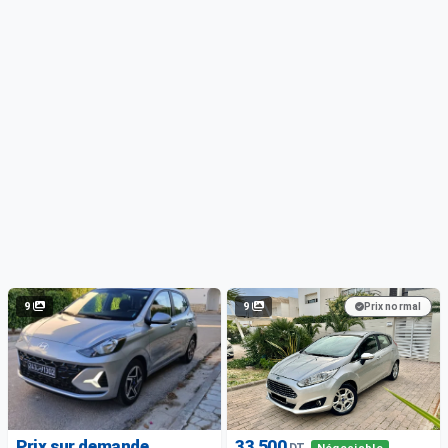
9
9
Prix normal
Prix sur demande
33 500
DT