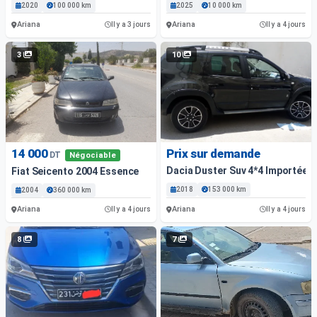
2020
100 000 km
2025
10 000 km
Ariana
Ariana
Il y a 3 jours
Il y a 4 jours
3
10
14 000
Prix sur demande
DT
Négociable
Dacia Duster Suv 4*4 Importée 1È
Fiat Seicento 2004 Essence
2018
153 000 km
2004
360 000 km
Ariana
Ariana
Il y a 4 jours
Il y a 4 jours
8
7