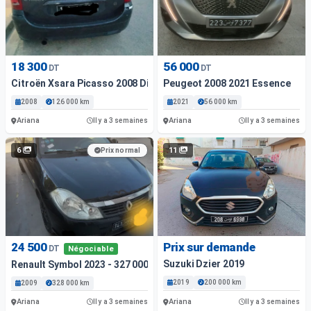
18 300
56 000
DT
DT
Citroën Xsara Picasso 2008 Diesel
Peugeot 2008 2021 Essence
2008
126 000 km
2021
56 000 km
Ariana
Ariana
Il y a 3 semaines
Il y a 3 semaines
6
11
Prix normal
24 500
Prix sur demande
DT
Négociable
Suzuki Dzier 2019
Renault Symbol 2023 - 327 000 Km - Essence
2019
200 000 km
2009
328 000 km
Ariana
Ariana
Il y a 3 semaines
Il y a 3 semaines