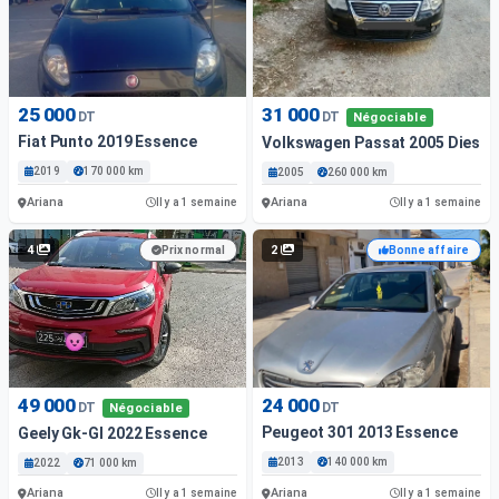
25 000
31 000
DT
DT
Négociable
Fiat Punto 2019 Essence
Volkswagen Passat 2005 Diesel
2019
170 000 km
2005
260 000 km
Ariana
Ariana
Il y a 1 semaine
Il y a 1 semaine
4
2
Prix normal
Bonne affaire
49 000
24 000
DT
DT
Négociable
Peugeot 301 2013 Essence
Geely Gk-Gl 2022 Essence
2013
140 000 km
2022
71 000 km
Ariana
Ariana
Il y a 1 semaine
Il y a 1 semaine