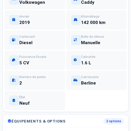
Volkswagen
Caddy
Année
Kilométrage
2019
142 000 km
Carburant
Boîte de vitesse
Diesel
Manuelle
Puissance fiscale
Cylindrée
5 CV
1.6 L
Nombre de portes
Carrosserie
2
Berline
État
Neuf
ÉQUIPEMENTS & OPTIONS
2 options