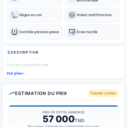
automatique
Sièges en cuir
Volant multifonction
Contrôle pression pneus
Écran tactile
DESCRIPTION
Tout est en parfaite etat
Voir plus
ESTIMATION DU PRIX
Fiabilité Limitée
PRIX DE CETTE ANNONCE
57 000
TND
Pas assez d'annonces comparables pour une