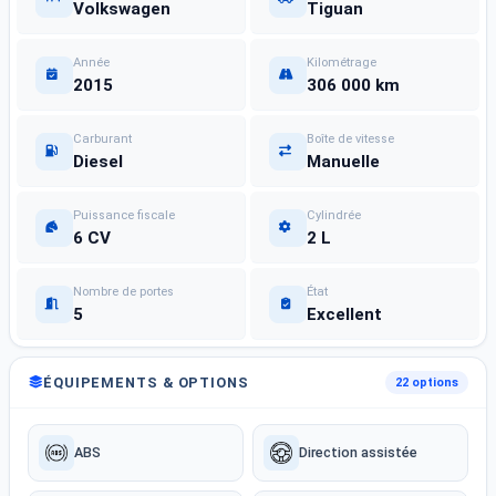
Volkswagen
Tiguan
Année
Kilométrage
2015
306 000 km
Carburant
Boîte de vitesse
Diesel
Manuelle
Puissance fiscale
Cylindrée
6 CV
2 L
Nombre de portes
État
5
Excellent
ÉQUIPEMENTS & OPTIONS
22 options
ABS
Direction assistée