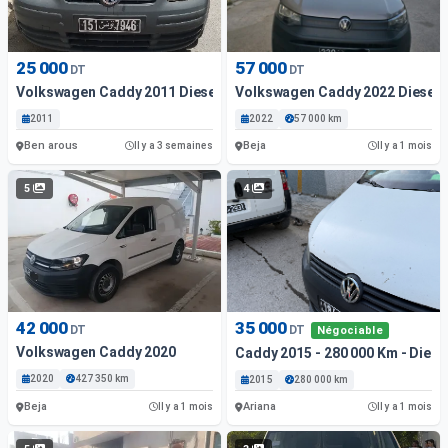
25 000
57 000
DT
DT
Volkswagen Caddy 2011 Diesel
Volkswagen Caddy 2022 Diesel
2011
2022
57 000 km
Ben arous
Beja
Il y a 3 semaines
Il y a 1 mois
5
4
42 000
35 000
DT
DT
Négociable
Volkswagen Caddy 2020
Caddy 2015 - 280 000 Km - Diese
2020
427 350 km
2015
280 000 km
Beja
Ariana
Il y a 1 mois
Il y a 1 mois