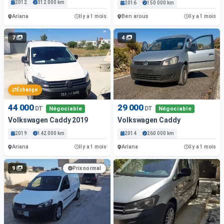
2012
312 000 km
2016
150 000 km
Ariana
Ben arous
Il y a 1 mois
Il y a 1 mois
7
4
Échange
44 000
29 000
DT
DT
Négociable
Négociable
Volkswagen Caddy 2019
Volkswagen Caddy
2019
142 000 km
2014
260 000 km
Ariana
Ariana
Il y a 1 mois
Il y a 1 mois
9
Prix normal