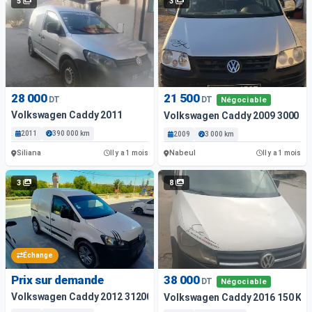
5
3
28 000
21 500
DT
DT
Négociable
Volkswagen Caddy 2011
Volkswagen Caddy 2009 3000 K
2011
390 000 km
2009
3 000 km
Siliana
Nabeul
Il y a 1 mois
Il y a 1 mois
3
8
Échange
Prix sur demande
38 000
DT
Négociable
Volkswagen Caddy 2012 312000 Km
Volkswagen Caddy 2016 150 Km