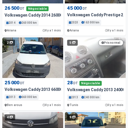
26 500
45 000
DT
DT
Négociable
Volkswagen Caddy Prestige 20
Volkswagen Caddy 2014 26000 Km
2020
163 000 km
2014
260 000 km
Ariana
Ariana
Il y a 1 mois
Il y a 1 mois
2
5
Prix normal
25 000
28
DT
DT
Négociable
Volkswagen Caddy 2013 66000 Km
Volkswagen Caddy 2013 24000 
2013
660 000 km
2013
240 000 km
Ben arous
Tunis
Il y a 1 mois
Il y a 1 mois
4
9