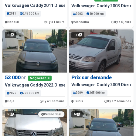
Volkswagen Caddy 2011 Diesel
Volkswagen Caddy 2003 Diesel
2011
245 000 km
2003
40 000 km
Nabeul
Manouba
Il y a 1 heure
Il y a 6 jours
6
11
53 000
Prix sur demande
DT
Négociable
Volkswagen Caddy 2009 Diesel
Volkswagen Caddy 2022 Diesel
2009
265 000 km
2022
220 000 km
Beja
Tunis
Il y a 1 semaine
Il y a 2 semaines
5
6
Prix normal