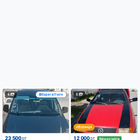
6
5
Super affaire
Échange
23 500
12 000
DT
DT
Négociable