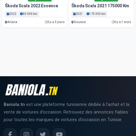
Škoda Scala 2022 Essence
Škoda Scala 2021 175000 Km
2022
80 000 km
2021
175 000 km
Ariana
Sousse
Il y a 3 jours
Il y a 1 mois
Baniola.tn
est une plateforme tunisienne dédiée à l’achat et la
vente de voitures d’occasion. Retrouvez des annonces fiables
pour toutes les marques de voitures d’occasion en Tunisie.