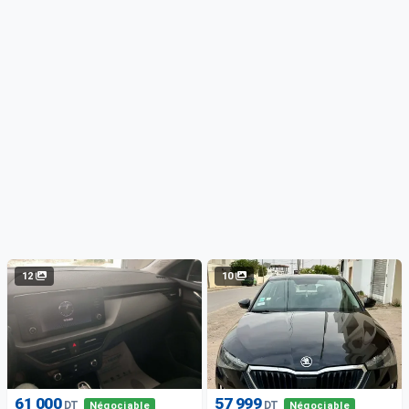
12
10
61 000
57 999
DT
DT
Négociable
Négociable