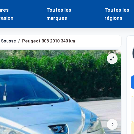
ures
Toutes les
Toutes les
casion
marques
régions
Sousse
Peugeot 308 2010 340 km