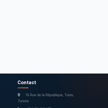
6 000 DT
23 000 DT
Peugeot 308 2021 - 158 000 km - Essence
Peugeot 308 2010 240000 km
158 000 km
2021
240 000 km
2010
Contact
16 Rue de la République, Tunis,
Tunisie