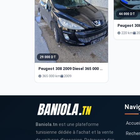
44 000 DT
220 km
2
29 000 DT
Peugeot 308 2009 Diesel 365 000 km Tunis
365 000 km
2009
Navi
Accuei
Baniola.tn
est une plateforme
tunisienne dédiée à l’achat et la vente
Recher