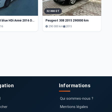
32 000 DT
3
Peugeot 308 blue HDi Anné 2016 Diesel.importe m&amp;#039;en franca
Peugeot 308 2015 290000 km
016
290 000 km
2015
gation
Informations
l
Qui sommes-nous ?
cher
Mentions légales