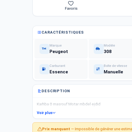
Favoris
CARACTÉRISTIQUES
Marque
Modèle
Peugeot
308
Carburant
Boîte de vitesse
Essence
Manuelle
DESCRIPTION
Karhba 0 masrouf Motar mbdel ejdid
Voir plus
Prix manquant
— Impossible de générer une estimat