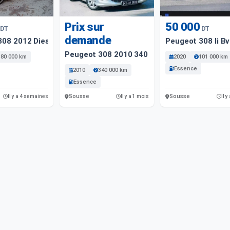
Prix sur
50 000
DT
DT
demande
08 2012 Diesel
Peugeot 308 Ii Bv
Peugeot 308 2010 340 Km
380 000 km
2020
101 000 km
Essence
2010
340 000 km
Essence
Sousse
Sousse
Il y a 4 semaines
Il y a 1 mois
Il y