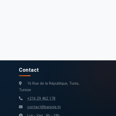
Contact
16 Rue de la République, Tunis,
Tunisie
+216 29 462 178
contact@baniola.tn
Lun - Ven : 9h - 18h