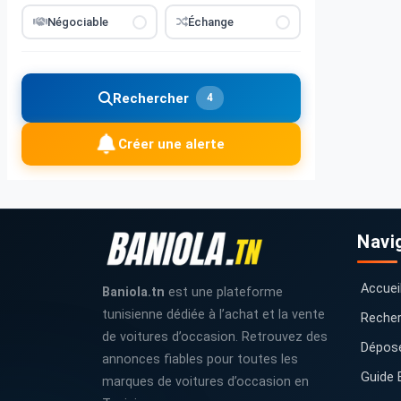
Négociable
Échange
Rechercher
4
Créer une alerte
Navi
Accuei
Baniola.tn
est une plateforme
tunisienne dédiée à l’achat et la vente
Recher
de voitures d’occasion. Retrouvez des
Dépos
annonces fiables pour toutes les
Guide 
marques de voitures d’occasion en