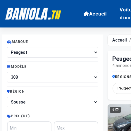
Voit
Accueil
d'oc
Accueil
MARQUE
Peugeo
4 annonc
MODÈLE
RÉGION
Peugeot
RÉGION
9
PRIX (DT)