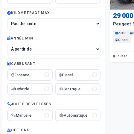
KILOMÉTRAGE MAX
29 000
Peugeot 3
2012
ANNÉE MIN
Diesel
Sousse
CARBURANT
Essence
Diesel
Hybride
Électrique
BOÎTE DE VITESSES
Manuelle
Automatique
OPTIONS