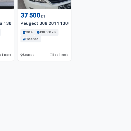
37 500
DT
a 130 Cv 1 Ère Main
Peugeot 308 2014 13000 Km
2014
130 000 km
Essence
Sousse
 a 1 mois
Il y a 1 mois