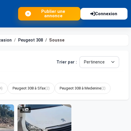
Publier une
Connexion
annonce
casion
Peugeot 308
Sousse
Trier par :
4)
Peugeot 308 à Sfax
(2)
Peugeot 308 à Medenine
(2)
5