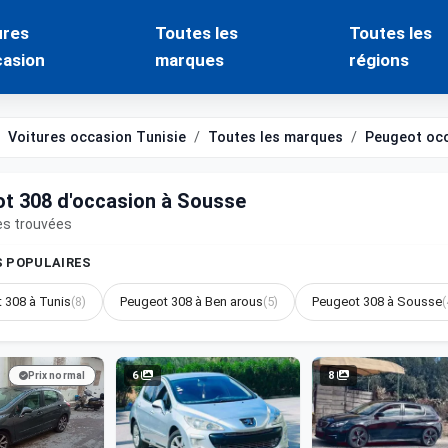
ures
Toutes les
Toutes les
casion
marques
régions
Voitures occasion Tunisie
Toutes les marques
Peugeot oc
t 308 d'occasion à Sousse
es trouvées
S POPULAIRES
 308 à Tunis
(8)
Peugeot 308 à Ben arous
(5)
Peugeot 308 à Sousse
(
6
8
Prix normal