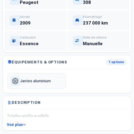
Peugeot
308
Année
Kilométrage
2009
237 000 km
Carburant
Boîte de vitesse
Essence
Manuelle
ÉQUIPEMENTS & OPTIONS
1 options
Jantes aluminium
DESCRIPTION
Toletha we9fa w ndhifa
Voir plus