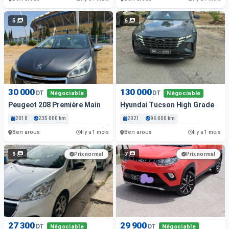
5
6
30 000
130 000
DT
DT
Négociable
Négociable
Peugeot 208 Première Main
Hyundai Tucson High Grade
2018
235 000 km
2021
96 000 km
Ben arous
Ben arous
Il y a 1 mois
Il y a 1 mois
9
7
Prix normal
Prix normal
27 300
29 900
DT
DT
Négociable
Négociable