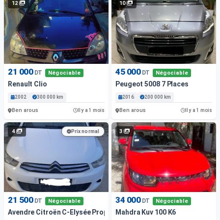
12
10
21 000
45 000
DT
DT
Négociable
Négociable
Renault Clio
Peugeot 5008 7 Places
2002
300 000 km
2016
200 000 km
Ben arous
Ben arous
Il y a 1 mois
Il y a 1 mois
4
3
Prix normal
21 500
34 000
DT
DT
Négociable
Négociable
Avendre Citroën C-Elysée Propre
Mahdra Kuv 100 K6