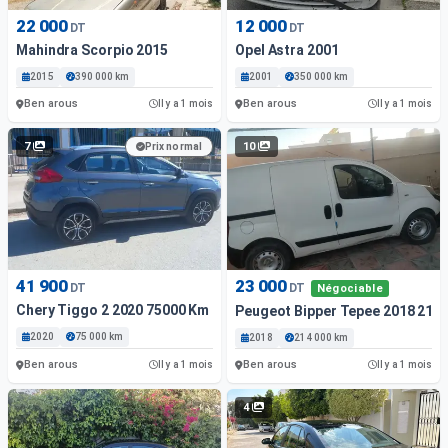
22 000
12 000
DT
DT
Mahindra Scorpio 2015
Opel Astra 2001
2015
390 000 km
2001
350 000 km
Ben arous
Ben arous
Il y a 1 mois
Il y a 1 mois
7
10
Prix normal
41 900
23 000
DT
DT
Négociable
Chery Tiggo 2 2020 75000 Km
Peugeot Bipper Tepee 2018 214
2020
75 000 km
2018
214 000 km
Ben arous
Ben arous
Il y a 1 mois
Il y a 1 mois
4