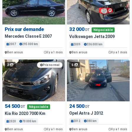
Prix sur demande
32 000
DT
Négociable
Mercedes Classe E 2007
Volkswagen Jetta 2009
2007
295 000 km
2009
336 000 km
Ben arous
Ben arous
Il y a 1 mois
Il y a 1 mois
2
5
Prix normal
54 500
24 500
DT
DT
Négociable
Opel Astra J 2012
Kia Rio 2020 7000 Km
2012
380 km
2020
70 000 km
Ben arous
Ben arous
Il y a 1 mois
Il y a 1 mois