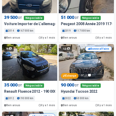
39 500
51 000
DT
DT
Négociable
Négociable
Voiture Importer de L’allemagne en Très Bon Ètat
Peugeot 2008 Année 2019 1170
2014
167 000 km
2019
117 000 km
Ben arous
Ben arous
Il y a 1 mois
Il y a 1 mois
9
12
Bonne affaire
Échange
35 000
90 000
DT
DT
Négociable
Négociable
Renault Fluence 2012 - 190 000 Km - Diesel
Hyundai Tucson 2022
2012
190 000 km
2022
50 000 km
Ben arous
Ben arous
Il y a 1 mois
Il y a 1 mois