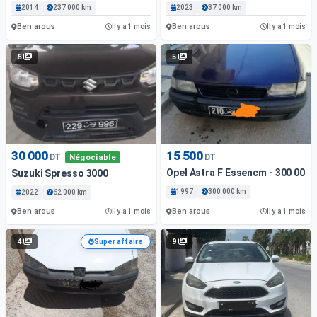
2014
237 000 km
2023
37 000 km
Ben arous
Ben arous
Il y a 1 mois
Il y a 1 mois
6
5
30 000
15 500
DT
DT
Négociable
Opel Astra F Essencm - 300 000 
Suzuki Spresso 3000
1997
300 000 km
2022
62 000 km
Ben arous
Ben arous
Il y a 1 mois
Il y a 1 mois
4
9
Super affaire