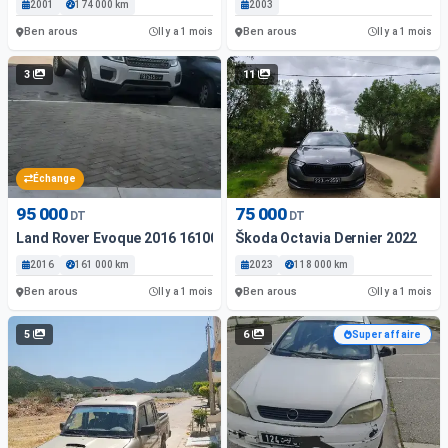
2001
174 000 km
2003
Ben arous
Ben arous
Il y a 1 mois
Il y a 1 mois
3
11
Échange
95 000
75 000
DT
DT
Land Rover Evoque 2016 161000 Km
Škoda Octavia Dernier 2022
2016
161 000 km
2023
118 000 km
Ben arous
Ben arous
Il y a 1 mois
Il y a 1 mois
5
6
Super affaire