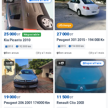
11
Bonne affaire
Échange
25 000
27 000
DT
DT
Négociable
Peugeot 301 2015 - 194 000 Km 
Kia Picanto 2010
2015
194 000 km
2010
192 000 km
Ben arous
Ben arous
Il y a 1 mois
Il y a 1 mois
12
6
Super affaire
19 000
11 500
DT
DT
Peugeot 206 2001 174000 Km
Renault Clio 2003