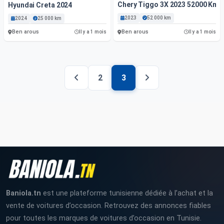
Chery Tiggo 3X 2023 52000 Km
Hyundai Creta 2024
2023
52 000 km
2024
25 000 km
Ben arous
Ben arous
Il y a 1 mois
Il y a 1 mois
2
3
Baniola.tn
est une plateforme tunisienne dédiée à l’achat et la
vente de voitures d’occasion. Retrouvez des annonces fiables
pour toutes les marques de voitures d’occasion en Tunisie.