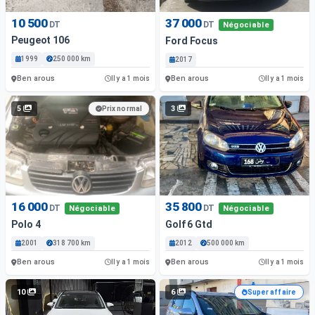
10 500
37 000
DT
DT
Négociable
Peugeot 106
Ford Focus
1999
250 000 km
2017
Ben arous
Ben arous
Il y a 1 mois
Il y a 1 mois
5
3
Prix normal
16 000
35 800
DT
DT
Négociable
Négociable
Polo 4
Golf 6 Gtd
2001
318 700 km
2012
500 000 km
Ben arous
Ben arous
Il y a 1 mois
Il y a 1 mois
10
6
Super affaire