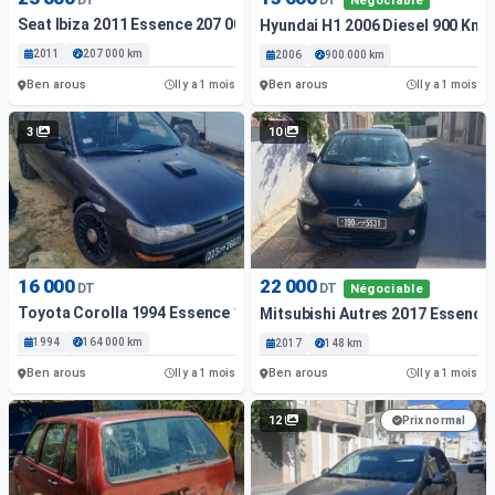
Négociable
Seat Ibiza 2011 Essence 207 000 Km Ben Arous
Hyundai H1 2006 Diesel 900 Km 
2011
207 000 km
2006
900 000 km
Ben arous
Ben arous
Il y a 1 mois
Il y a 1 mois
3
10
16 000
22 000
DT
DT
Négociable
Toyota Corolla 1994 Essence 164 Km Ben Arous
Mitsubishi Autres 2017 Essence
1994
164 000 km
2017
148 km
Ben arous
Ben arous
Il y a 1 mois
Il y a 1 mois
12
Prix normal