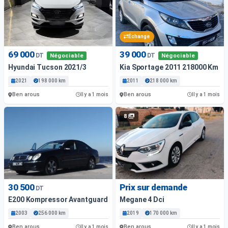
Échange
69 000
39 000
DT
DT
Négociable
Négociable
Hyundai Tucson 2021/3
Kia Sportage 2011 218000 Km
2021
198 000 km
2011
218 000 km
Ben arous
Ben arous
Il y a 1 mois
Il y a 1 mois
8
30 500
Prix sur demande
DT
E200 Kompressor Avantguarde Toutes Options
Megane 4 Dci
2003
256 000 km
2019
170 000 km
Ben arous
Ben arous
Il y a 1 mois
Il y a 1 mois