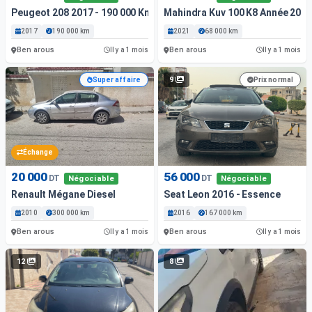
Peugeot 208 2017 - 190 000 Km - Essence
Mahindra Kuv 100 K8 Année 2021
2017
190 000 km
2021
68 000 km
Ben arous
Ben arous
Il y a 1 mois
Il y a 1 mois
9
Super affaire
Prix normal
Échange
20 000
56 000
DT
DT
Négociable
Négociable
Renault Mégane Diesel
Seat Leon 2016 - Essence
2010
300 000 km
2016
167 000 km
Ben arous
Ben arous
Il y a 1 mois
Il y a 1 mois
12
8