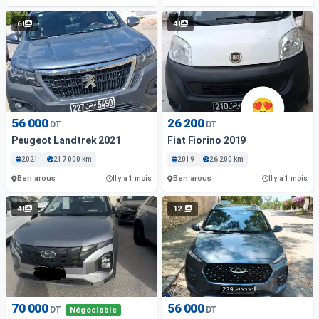
6
4
56 000
26 200
DT
DT
Peugeot Landtrek 2021
Fiat Fiorino 2019
2021
217 000 km
2019
26 200 km
Ben arous
Ben arous
Il y a 1 mois
Il y a 1 mois
4
12
70 000
56 000
DT
DT
Négociable