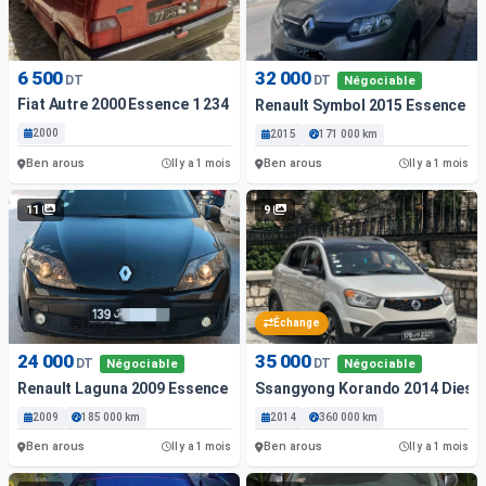
6 500
32 000
DT
DT
Négociable
Fiat Autre 2000 Essence 1 234 Km Ben Arous
Renault Symbol 2015 Essence B
2000
2015
171 000 km
Ben arous
Ben arous
Il y a 1 mois
Il y a 1 mois
11
9
Échange
24 000
35 000
DT
DT
Négociable
Négociable
Renault Laguna 2009 Essence 185 000 Km Ben Arous
Ssangyong Korando 2014 Diesel
2009
185 000 km
2014
360 000 km
Ben arous
Ben arous
Il y a 1 mois
Il y a 1 mois