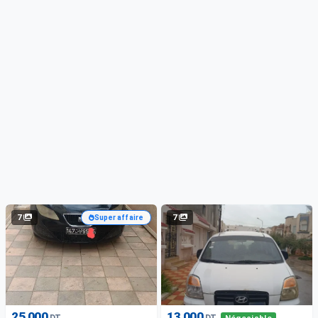
7
7
Super affaire
25 000
13 000
DT
DT