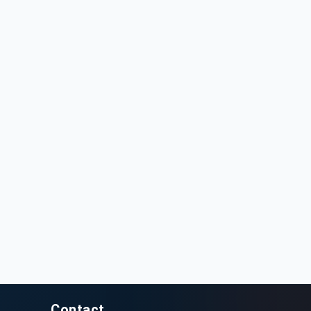
7 500 DT
32 000 DT
zuki Celerio 2017 140 km
Suzuki Celerio 2017 70800 km
140 000 km
2017
70 800 km
2017
Contact