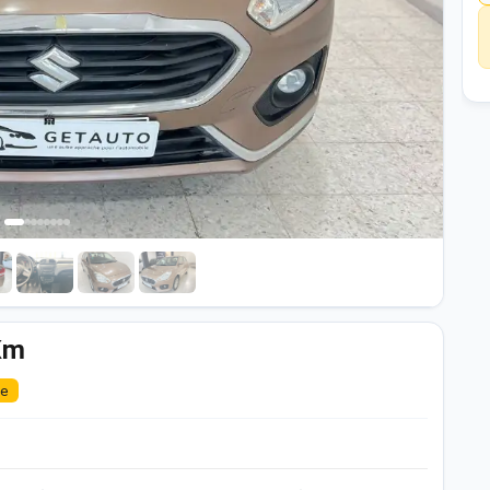
Km
le