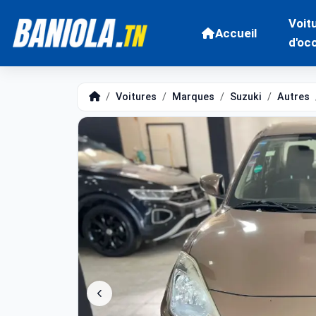
Voit
Accueil
d'oc
Voitures
Marques
Suzuki
Autres