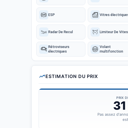
ESP
Vitres électrique
Radar De Recul
Limiteur De Vite
Rétroviseurs
Volant
électriques
multifonction
ESTIMATION DU PRIX
PRIX 
31
Pas assez d'ann
est