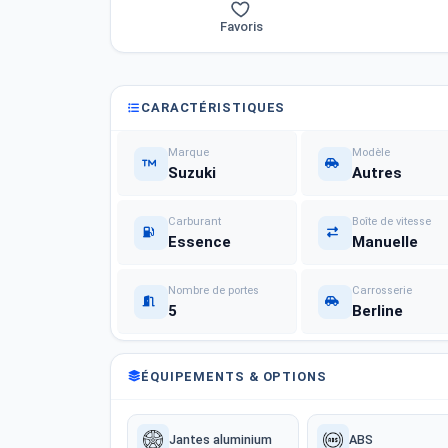
Favoris
CARACTÉRISTIQUES
Marque
Modèle
Suzuki
Autres
Carburant
Boîte de vitesse
Essence
Manuelle
Nombre de portes
Carrosserie
5
Berline
ÉQUIPEMENTS & OPTIONS
Jantes aluminium
ABS