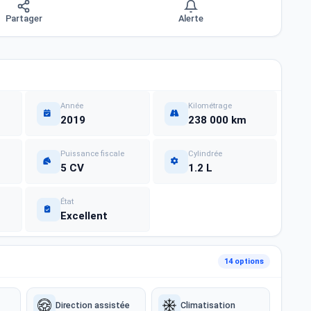
Partager
Alerte
Année
Kilométrage
2019
238 000 km
Puissance fiscale
Cylindrée
5 CV
1.2 L
État
Excellent
14 options
Direction assistée
Climatisation