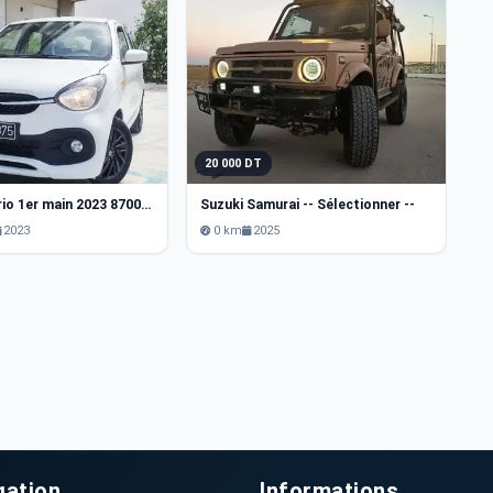
20 000 DT
2
Suzuki Celerio 1er main 2023 87000 km
Suzuki Samurai -- Sélectionner --
Su
2023
0 km
2025
gation
Informations