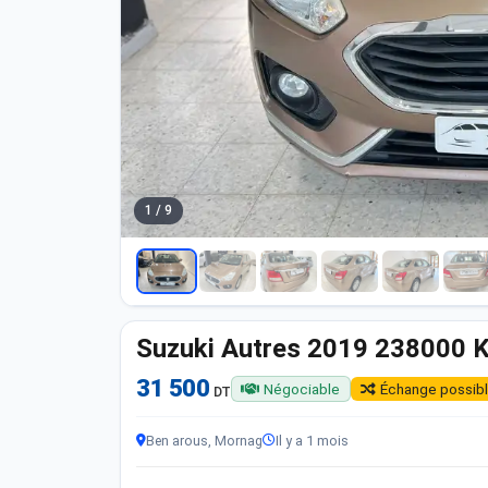
1 / 9
Suzuki Autres 2019 238000 
31 500
Négociable
Échange possib
DT
Ben arous, Mornag
Il y a 1 mois