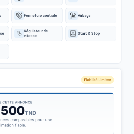
s
Fermeture centrale
Airbags
Régulateur de
sse
Start & Stop
vitesse
Fiabilité Limitée
DE CETTE ANNONCE
 500
TND
onces comparables pour une
imation fiable.