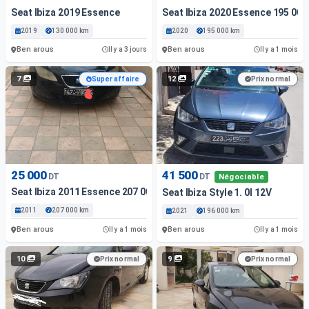
Seat Ibiza 2019 Essence
Seat Ibiza 2020 Essence 195 00
2019
130 000 km
2020
195 000 km
Ben arous
Ben arous
Il y a 3 jours
Il y a 1 mois
7
12
Super affaire
Prix normal
25 000
41 500
DT
DT
Négociable
Seat Ibiza 2011 Essence 207 000 Km Ben Arous
Seat Ibiza Style 1. 0I 12V
2011
207 000 km
2021
196 000 km
Ben arous
Ben arous
Il y a 1 mois
Il y a 1 mois
10
9
Prix normal
Prix normal