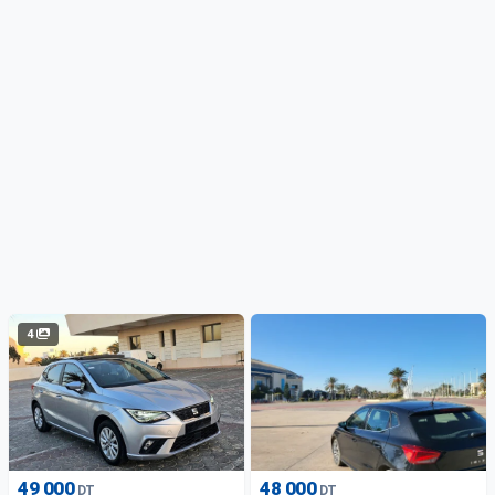
4
49 000
48 000
DT
DT