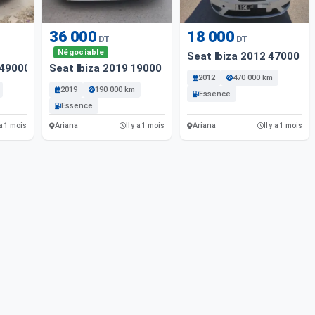
36 000
18 000
DT
DT
Négociable
Seat Ibiza 2012 47000 K
149000 Km
Seat Ibiza 2019 19000 Km
2012
470 000 km
2019
190 000 km
Essence
Essence
Ariana
Ariana
 a 1 mois
Il y a 1 mois
Il y a 1 mois