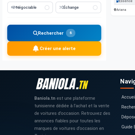
Essence
Négociable
Échange
Ariana
Rechercher
6
Créer une alerte
Navi
Accuei
Baniola.tn
est une plateforme
tunisienne dédiée à l’achat et la vente
Recher
de voitures d’occasion. Retrouvez des
Dépos
annonces fiables pour toutes les
Guide 
marques de voitures d’occasion en