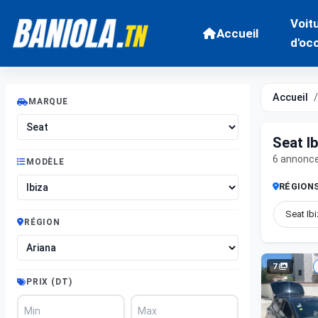
Voit
Accueil
d'oc
Accueil
MARQUE
Seat Ib
6 annonc
MODÈLE
RÉGION
Seat Ib
RÉGION
7
PRIX (DT)