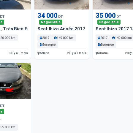
34 000
35 000
DT
DT
DT
le
Négociable
Négociable
a, Très Bien Entretenue, Première Main
Seat Ibiza Année 2017 a Vendre
Seat Ibiza 2017 
220 000 km
2017
149 000 km
2017
149 000 km
Essence
Essence
Ariana
Ariana
Il y a 1 mois
Il y a 1 mois
Il y
DT
le
a
255 000 km