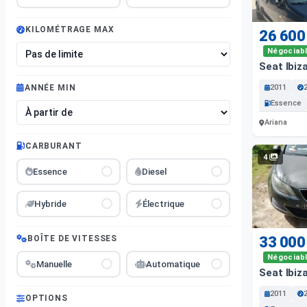
KILOMÉTRAGE MAX
26 600
Négociab
Seat Ibiz
2011
ANNÉE MIN
Essence
Ariana
CARBURANT
4
Essence
Diesel
Hybride
Électrique
BOÎTE DE VITESSES
33 000
Négociab
Manuelle
Automatique
Seat Ibiz
2011
OPTIONS