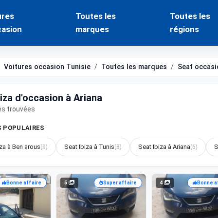
ures
Toutes les
Toutes les
casion
marques
régions
Voitures occasion Tunisie
Toutes les marques
Seat occasi
iza d'occasion à Ariana
es trouvées
S POPULAIRES
iza à Ben arous
(9)
Seat Ibiza à Tunis
(8)
Seat Ibiza à Ariana
(6)
S
5
4
Bonne affaire
Super affaire
Bonne a