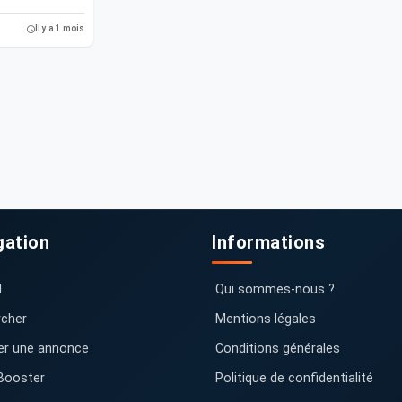
Il y a 1 mois
gation
Informations
l
Qui sommes-nous ?
cher
Mentions légales
er une annonce
Conditions générales
Booster
Politique de confidentialité