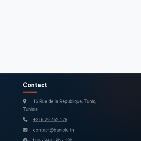
Contact
16 Rue de la République, Tunis,
Tunisie
+216 29 462 178
contact@baniola.tn
Lun - Ven : 9h - 18h