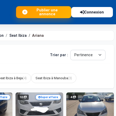
Publier une
Connexion
annonce
on
Seat Ibiza
Ariana
Trier par :
eat Ibiza à Beja
(4)
Seat Ibiza à Manouba
(3)
10
4
ffaire
Super affaire