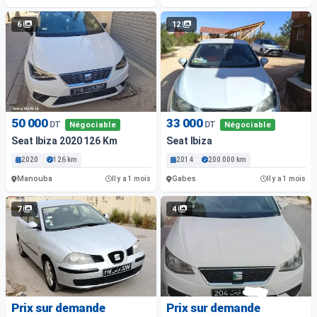
6
12
50 000
33 000
DT
DT
Négociable
Négociable
Seat Ibiza 2020 126 Km
Seat Ibiza
2020
126 km
2014
200 000 km
Manouba
Gabes
Il y a 1 mois
Il y a 1 mois
7
4
Prix sur demande
Prix sur demande