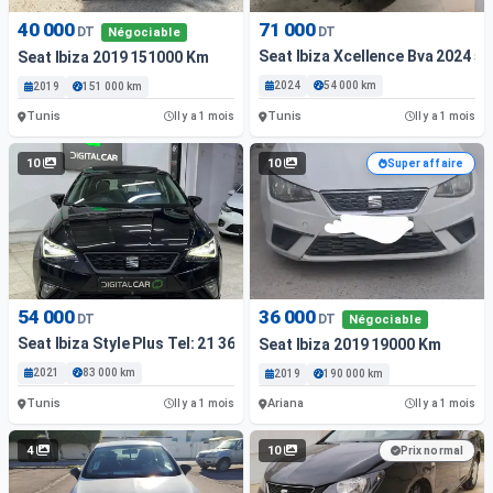
40 000
71 000
DT
DT
Négociable
Seat Ibiza Xcellence Bva 2024 5
Seat Ibiza 2019 151000 Km
2024
54 000 km
2019
151 000 km
Tunis
Tunis
Il y a 1 mois
Il y a 1 mois
10
10
Super affaire
54 000
36 000
DT
DT
Négociable
Seat Ibiza Style Plus Tel: 21 36 36 36
Seat Ibiza 2019 19000 Km
2021
83 000 km
2019
190 000 km
Tunis
Ariana
Il y a 1 mois
Il y a 1 mois
4
10
Prix normal