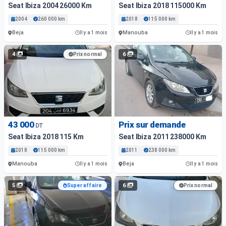
Seat Ibiza 2004 26000 Km
Seat Ibiza 2018 115000 Km
2004
260 000 km
2018
115 000 km
Beja
Manouba
Il y a 1 mois
Il y a 1 mois
4
6
Prix normal
43 000
Prix sur demande
DT
Seat Ibiza 2018 115 Km
Seat Ibiza 2011 238000 Km
2018
115 000 km
2011
238 000 km
Manouba
Beja
Il y a 1 mois
Il y a 1 mois
5
6
Super affaire
Prix normal