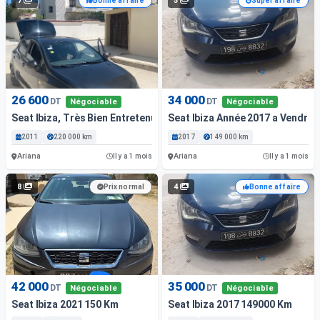
7
5
Bonne affaire
Super affaire
26 600
34 000
DT
DT
Négociable
Négociable
Seat Ibiza, Très Bien Entretenue, Première Main
Seat Ibiza Année 2017 a Vendre
2011
220 000 km
2017
149 000 km
Ariana
Ariana
Il y a 1 mois
Il y a 1 mois
8
4
Prix normal
Bonne affaire
42 000
35 000
DT
DT
Négociable
Négociable
Seat Ibiza 2021 150 Km
Seat Ibiza 2017 149000 Km