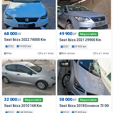
68 000
49 900
DT
DT
Négociable
Seat Ibiza 2022 74000 Km
Seat Ibiza 2021 29900 Km
2022
74 000 km
2021
29 900 km
Sfax
Ben arous
Il y a 1 mois
Il y a 1 mois
10
32 000
58 000
DT
DT
Négociable
Négociable
Seat Ibiza 2010 168 Km
Seat Ibiza 2018 Essence 73 000 
2010
168 000 km
2018
73 000 km