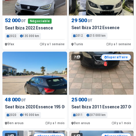
52 000
29 500
DT
DT
Négociable
Seat Ibiza 2012 Essence
Seat Ibiza 2022 Essence
2012
215 000 km
2022
135 000 km
Sfax
Tunis
Il y a 1 semaine
Il y a 1 semaine
7
Super affaire
48 000
25 000
DT
DT
Seat Ibiza 2020 Essence 195 000 Km Ben Arous
Seat Ibiza 2011 Essence 207 00
2020
195 000 km
2011
207 000 km
Ben arous
Ben arous
Il y a 1 mois
Il y a 1 mois