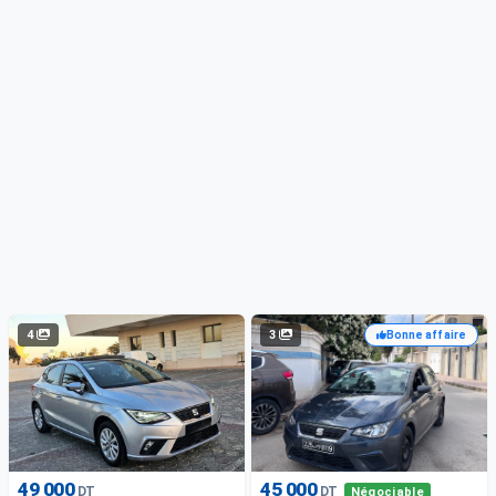
4
3
Bonne affaire
49 000
45 000
DT
DT
Négociable