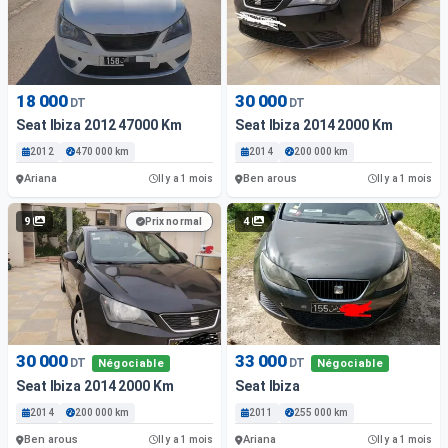
18 000
30 000
DT
DT
Seat Ibiza 2012 47000 Km
Seat Ibiza 2014 2000 Km
2012
470 000 km
2014
200 000 km
Ariana
Ben arous
Il y a 1 mois
Il y a 1 mois
9
4
Prix normal
30 000
33 000
DT
DT
Négociable
Négociable
Seat Ibiza 2014 2000 Km
Seat Ibiza
2014
200 000 km
2011
255 000 km
Ben arous
Ariana
Il y a 1 mois
Il y a 1 mois