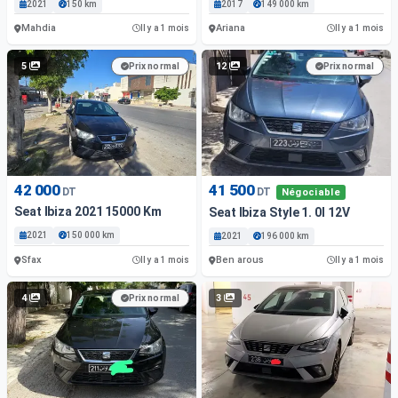
2021
150 km
2017
149 000 km
Mahdia
Ariana
Il y a 1 mois
Il y a 1 mois
5
12
Prix normal
Prix normal
42 000
41 500
DT
DT
Négociable
Seat Ibiza 2021 15000 Km
Seat Ibiza Style 1. 0I 12V
2021
150 000 km
2021
196 000 km
Sfax
Ben arous
Il y a 1 mois
Il y a 1 mois
4
3
Prix normal