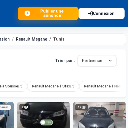
Publier une
Connexion
annonce
asion
Renault Megane
Tunis
Trier par :
e à Sousse
(7)
Renault Megane à Sfax
(7)
Renault Megane à Nabeul
(
2
12
normal