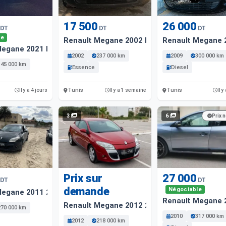
17 500
26 000
DT
DT
DT
le
Renault Megane 2002 Essence
Renault Megane 2
Megane 2021 Diesel
2002
237 000 km
2009
300 000 km
145 000 km
Essence
Diesel
Tunis
Tunis
Il y a 4 jours
Il y a 1 semaine
Il y
3
6
Prix 
Prix sur
27 000
DT
DT
demande
Négociable
Megane 2011 27000 Km
Renault Megane 
Renault Megane 2012 218000 Km
270 000 km
2010
317 000 km
2012
218 000 km