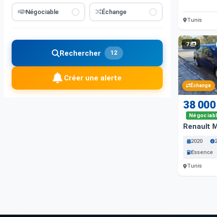
Négociable
Échange
Tunis
7
Rechercher
12
Créer une alerte
Échange
38 000
Négociab
Renault 
2020
Essence
Tunis