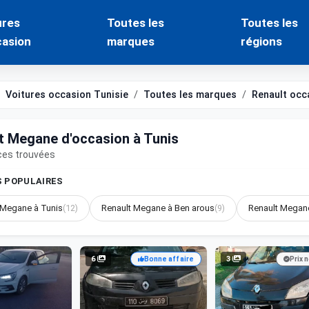
ures
Toutes les
Toutes les
casion
marques
régions
Voitures occasion Tunisie
Toutes les marques
Renault occ
t Megane d'occasion à Tunis
ces trouvées
S POPULAIRES
 Megane à Tunis
(12)
Renault Megane à Ben arous
(9)
Renault Megan
6
3
Bonne affaire
Prix 