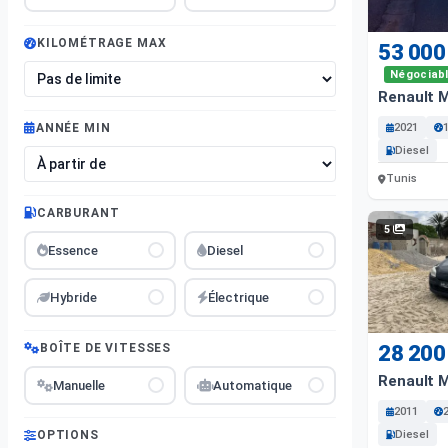
KILOMÉTRAGE MAX
53 000
Négociab
Renault 
2021
ANNÉE MIN
Diesel
Tunis
CARBURANT
5
Essence
Diesel
Hybride
Électrique
BOÎTE DE VITESSES
28 200
Renault 
Manuelle
Automatique
2011
Diesel
OPTIONS