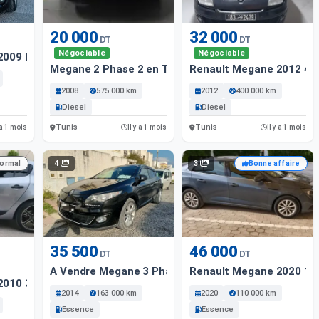
20 000
32 000
DT
DT
Négociable
Négociable
009 Diesel 300 000 Km Tunis
Megane 2 Phase 2 en Très Bon État
Renault Megane 2012 40
2008
575 000 km
2012
400 000 km
Diesel
Diesel
Tunis
Tunis
 a 1 mois
Il y a 1 mois
Il y a 1 mois
4
3
normal
Bonne affaire
35 500
46 000
DT
DT
A Vendre Megane 3 Phase 3
Renault Megane 2020 1
2010 317000 Km
2014
163 000 km
2020
110 000 km
Essence
Essence