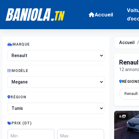
Voit
Accueil
d'oc
Accueil
MARQUE
Renaul
12 annon
MODÈLE
RÉGION
Renault
RÉGION
6
PRIX (DT)