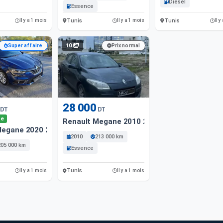
Diesel
Essence
Tunis
Tunis
Il y a 1 mois
Il y a 1 mois
Il y
10
Super affaire
Prix normal
28 000
DT
DT
le
Renault Megane 2010 213000 Km
Megane 2020 205 Km
2010
213 000 km
205 000 km
Essence
Tunis
Il y a 1 mois
Il y a 1 mois